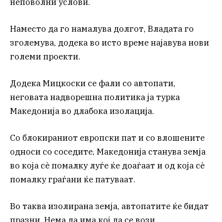
неповолни услови.
Наместо да го намалува долгот, Владата го
зголемува, додека во исто време најавува нови
големи проекти.
Додека Мицкоски се фали со автопати,
неговата надворешна политика ја турка
Македонија во длабока изолација.
Со блокираниот европски пат и со влошените
односи со соседите, Македонија станува земја
во која сè помалку луѓе ќе доаѓаат и од која сè
помалку граѓани ќе патуваат.
Во таква изолирана земја, автопатите ќе бидат
празни. Нема да има кој да се вози.