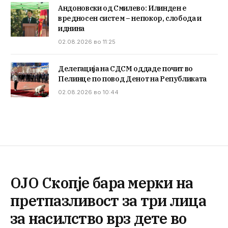
Андоновски од Смилево: Илинден е
вредносен систем – непокор, слобода и
иднина
02.08.2026 во 11:25
Делегација на СДСМ оддаде почит во
Пелинце по повод Денот на Републиката
02.08.2026 во 10:44
ОЈО Скопје бара мерки на
претпазливост за три лица
за насилство врз дете во