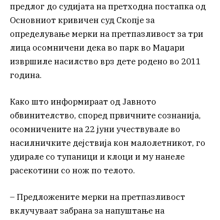
предлог до судијата на претходна постапка од
Основниот кривичен суд Скопје за
определување мерки на претпазливост за три
лица осомничени дека во парк во Маџари
извршиле насилство врз дете родено во 2011
година.
Како што информираат од Јавното
обвинителство, според првичните сознанија,
осомничените на 22 јуни учествувале во
насилничките дејствија кон малолетникот, го
удирале со тупаници и клоци и му нанеле
расекотини со нож по телото.
– Предложените мерки на претпазливост
вклучуваат забрана за напуштање на