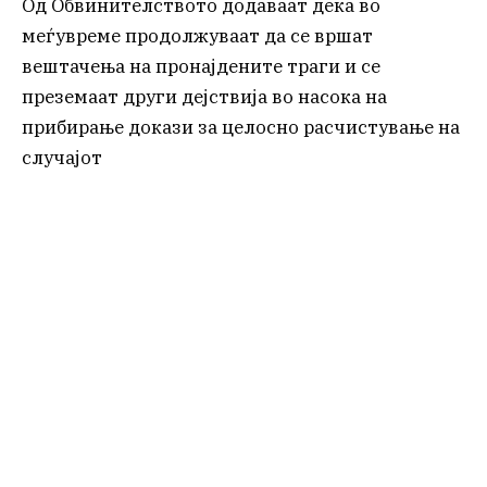
Од Обвинителството додаваат дека во
меѓувреме продолжуваат да се вршат
вештачења на пронајдените траги и се
преземаат други дејствија во насока на
прибирање докази за целосно расчистување на
случајот