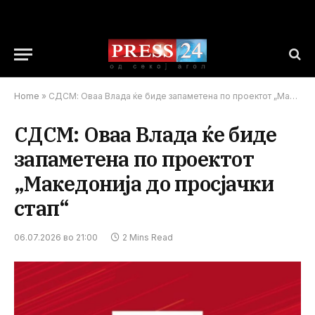
Home
»
СДСМ: Оваа Влада ќе биде запаметена по проектот „Македонија до просјачки стап“
СДСМ: Оваа Влада ќе биде
запаметена по проектот
„Македонија до просјачки
стап“
06.07.2026 во 21:00
2 Mins Read