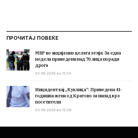
ПРОЧИТАЈ ПОВЕЌЕ
МВР во акција низ целата земја: За една
недела приведени над 70 лица поради
дрога
03.08.2026 во 12:54
Инцидент кај „Куклица“: Приведена 41-
годишна жена од Кратово за напад врз
посетители
03.08.2026 во 12:09