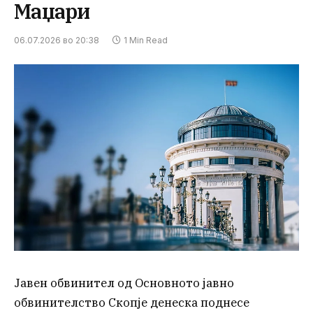
Маџари
06.07.2026 во 20:38
1 Min Read
Јавен обвинител од Основното јавно
обвинителство Скопје денеска поднесе