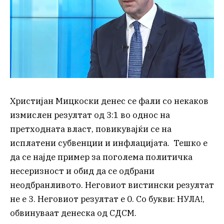
Христијан Мицкоски денес се фали со некаков
измислен резултат од 3:1 во однос на
претходната власт, повикувајќи се на
исплатени субвенции и инфлацијата. Тешко е
да се најде пример за поголема политичка
несеризност и обид да се одбрани
неодбранливото. Неговиот вистински резултат
не е 3. Неговиот резултат е 0. Со букви: НУЛА!,
обвинуваат денеска од СДСМ.