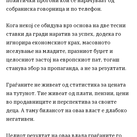
политички прогони кои се нарачуваат од
собраниска говорница и по телефон.
Кога некој се обидува врз основа на две тесни
ставки да гради наратив за успех, додека го
игнорира економскиот крах, масовното
иселување на младите, празниот буџет и
целосниот застој на европскиот пат, тогаш
станува збор за пропаганда, а не за резултати.
Граѓаните не живеат од статистика за цената
на тутунот. Тие живеат од плати, пензии, цени
во продавниците и перспектива за своите
деца. А таму билансот на оваа власт е длабоко
негативен.
Целиот резултат на оваа влада граѓаните го