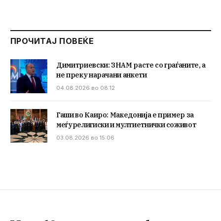
ПРОЧИТАЈ ПОВЕЌЕ
Димитриевски: ЗНАМ расте со граѓаните, а
не преку нарачани анкети
04.08.2026 во 08:12
Гаши во Каиро: Македонија е пример за
меѓурелигиски и мултиетнички соживот
03.08.2026 во 15:06