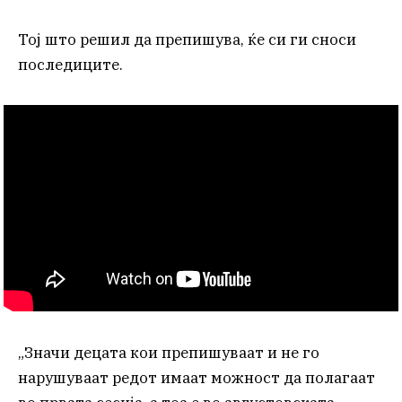
Тој што решил да препишува, ќе си ги сноси
последиците.
„Значи децата кои препишуваат и не го
нарушуваат редот имаат можност да полагаат