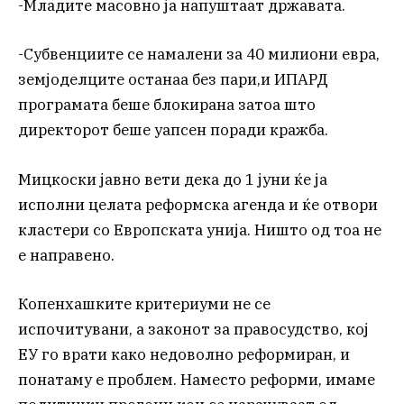
-Младите масовно ја напуштаат државата.
-Субвенциите се намалени за 40 милиони евра,
земјоделците останаа без пари,и ИПАРД
програмата беше блокирана затоа што
директорот беше уапсен поради кражба.
Мицкоски јавно вети дека до 1 јуни ќе ја
исполни целата реформска агенда и ќе отвори
кластери со Европската унија. Ништо од тоа не
е направено.
Копенхашките критериуми не се
испочитувани, а законот за правосудство, кој
ЕУ го врати како недоволно реформиран, и
понатаму е проблем. Наместо реформи, имаме