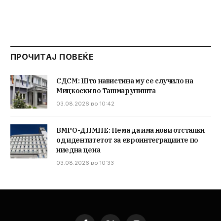
ПРОЧИТАЈ ПОВЕЌЕ
СДСМ: Што навистина му се случило на
Мицкоски во Ташмаруништа
03.08.2026 во 10:42
ВМРО-ДПМНЕ: Нема да има нови отстапки
од идентитетот за евроинтеграциите по
ниедна цена
03.08.2026 во 10:33