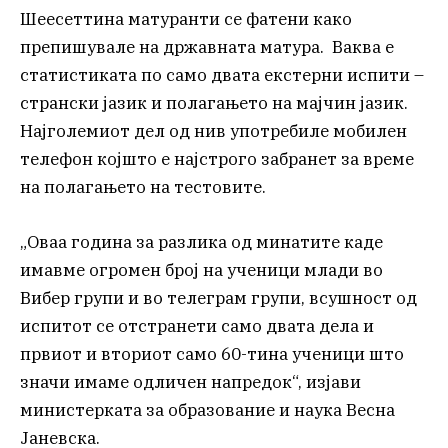
Шеесеттина матуранти се фатени како
препишувале на државната матура. Ваква е
статистиката по само двата екстерни испити –
странски јазик и полагањето на мајчин јазик.
Најголемиот дел од нив употребиле мобилен
телефон којшто е најстрого забранет за време
на полагањето на тестовите.
„Оваа година за разлика од минатите каде
имавме огромен број на ученици млади во
Вибер групи и во телеграм групи, всушност од
испитот се отстранети само двата дела и
првиот и вториот само 60-тина ученици што
значи имаме одличен напредок“, изјави
министерката за образование и наука Весна
Јаневска.