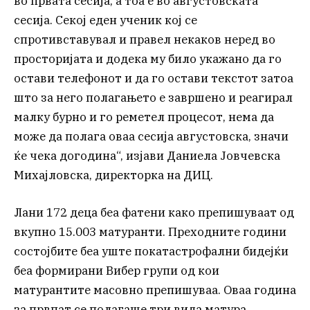
во првата сесија, а тоа е во августовската
сесија. Секој еден ученик кој се
спротивставувал и правел некаков неред во
просторијата и додека му било укажано да го
остави телефонот и да го остави текстот затоа
што за него полагањето е завршено и реагирал
малку бурно и го реметел процесот, нема да
може да полага оваа сесија августовска, значи
ќе чека догодина“, изјави Даниела Јовчевска
Михајловска, директорка на ДИЦ.
Лани 172 деца беа фатени како препишуваат од
вкупно 15.003 матуранти. Преходните години
состојбите беа уште покатастрофални бидејќи
беа формирани Вибер групи од кои
матурантите масовно препишуваа. Оваа година
за првпат се полагаше три вида матура,