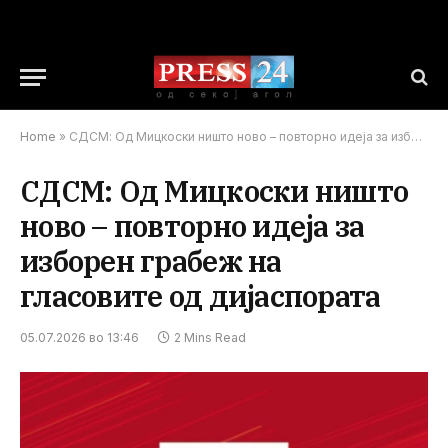
Home
»
СДСМ: Од Мицкоски ништо ново – повторно идеја за изборен грабеж на гласовите од дијаспората
СДСМ: Од Мицкоски ништо
ново – повторно идеја за
изборен грабеж на
гласовите од дијаспората
05.07.2026 во 13:46
2 Mins Read