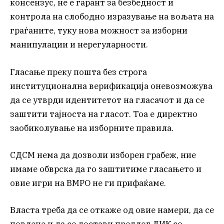
консензус, не е гарант за безбедност и
контрола на слободно изразување на вољата на
граѓаните, туку нова можност за изборни
манипулации и нерегуларности.
Гласање преку пошта без строга
институционална верификација оневозможува
да се утврди идентитетот на гласачот и да се
заштити тајноста на гласот. Тоа е директно
заобиколување на изборните правила.
СДСМ нема да дозволи изборен грабеж, ние
имаме обврска да го заштитиме гласањето и
овие игри на ВМРО не ги прифаќаме.
Власта треба да се откаже од овие намери, да се
повлече и да се достави предлог ДИК со