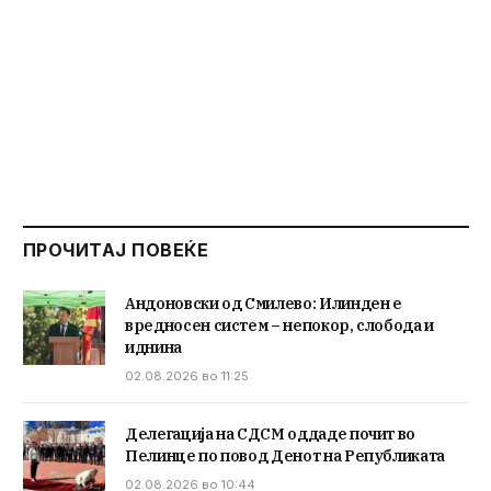
ПРОЧИТАЈ ПОВЕЌЕ
Андоновски од Смилево: Илинден е
вредносен систем – непокор, слобода и
иднина
02.08.2026 во 11:25
Делегација на СДСМ оддаде почит во
Пелинце по повод Денот на Републиката
02.08.2026 во 10:44