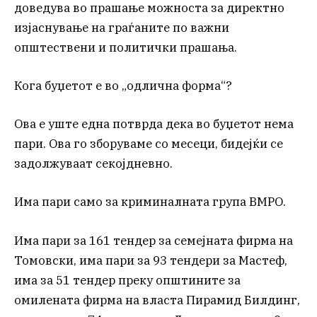
доведува во прашање можноста за директно
изјаснување на граѓаните по важни
општествени и политички прашања.
Кога буџетот е во „одлична форма“?
Ова е уште една потврда дека во буџетот нема
пари. Ова го зборуваме со месеци, бидејќи се
задолжуваат секојдневно.
Има пари само за криминалната група ВМРО.
Има пари за 161 тендер за семејната фирма на
Томовски, има пари за 93 тендери за Мастеф,
има за 51 тендер преку општините за
омилената фирма на власта Пирамид Билдинг,