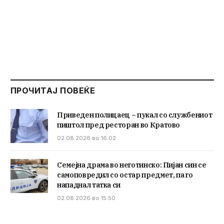
ПРОЧИТАЈ ПОВЕЌЕ
Приведен полицаец – пукал со службениот
пиштол пред ресторан во Кратово
02.08.2026 во 16:02
Семејна драма во неготинско: Пијан син се
самоповредил со остар предмет, па го
нападнал татка си
02.08.2026 во 15:50