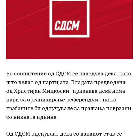
Во соопштение од СДСМ се наведува дека, како
што велат од партијата, Владата предводена
од Христијан Мицкоски „признава дека нема
пари за организирање референдум“, на кој
граѓаните би одлучувале за прашања поврзани
со нивната иднина.
Од СДСМ оценуваат дека со ваквиот став се