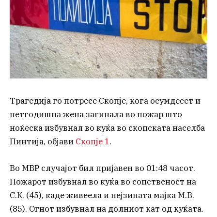
Трагедија го потресе Скопје, кога осумдесет и
петгодишна жена загинала во пожар што
ноќеска избувнал во куќа во скопската населба
Пинтија, објави
Скопје 1
.
Во МВР случајот бил пријавен во 01:48 часот.
Пожарот избувнал во куќа во сопственост на
С.К. (45), каде живеела и нејзината мајка М.В.
(85). Огнот избувнал на долниот кат од куќата.