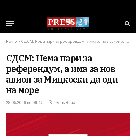
Home
»
СДСМ: Нема пари за референдум, а има за нов авион за Мицкоски да оди на море
СДСМ: Нема пари за
референдум, а има за нов
авион за Мицкоски да оди
на море
28.05.2026 во 09:42
2 Mins Read