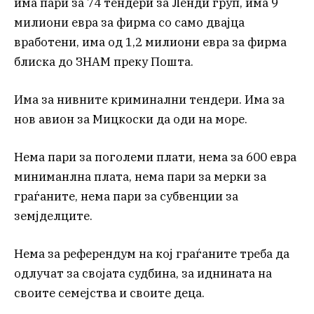
има пари за 74 тендери за Ленди груп, има 9
милиони евра за фирма со само двајца
вработени, има од 1,2 милиони евра за фирма
блиска до ЗНАМ преку Пошта.
Има за нивните криминални тендери. Има за
нов авион за Мицкоски да оди на море.
Нема пари за поголеми плати, нема за 600 евра
миниманлна плата, нема пари за мерки за
граѓаните, нема пари за субвенции за
земјделците.
Нема за референдум на кој граѓаните треба да
одлучат за својата судбина, за иднината на
своите семејства и своите деца.