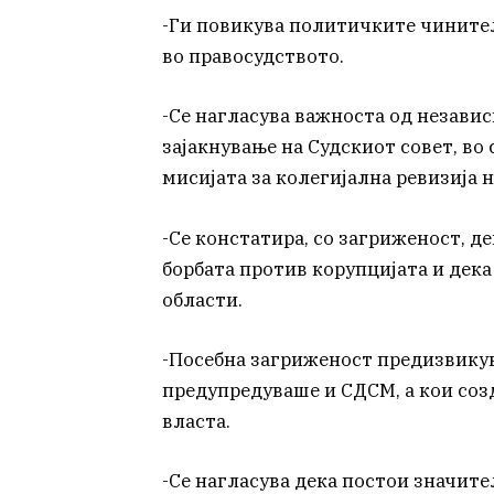
-Ги повикува политичките чините
во правосудството.
-Се нагласува важноста од независ
зајакнување на Судскиот совет, во
мисијата за колегијална ревизија 
-Се констатира, со загриженост, д
борбата против корупцијата и дека
области.
-Посебна загриженост предизвикув
предупредуваше и СДСМ, а кои соз
власта.
-Се нагласува дека постои значите