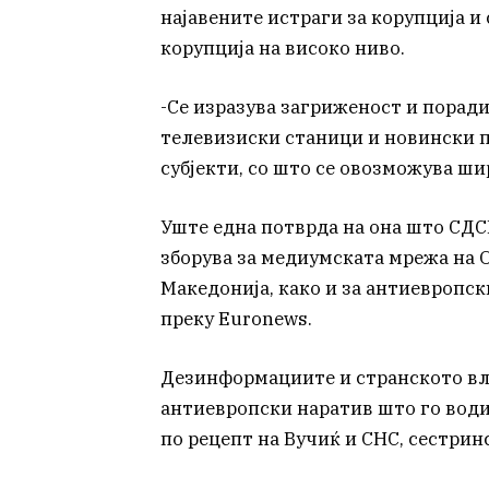
најавените истраги за корупција и
корупција на високо ниво.
-Се изразува загриженост и порад
телевизиски станици и новински п
субјекти, со што се овозможува ш
Уште една потврда на она што СДС
зборува за медиумската мрежа на 
Македонија, како и за антиевропск
преку Euronews.
Дезинформациите и странското влиј
антиевропски наратив што го води 
по рецепт на Вучиќ и СНС, сестрин