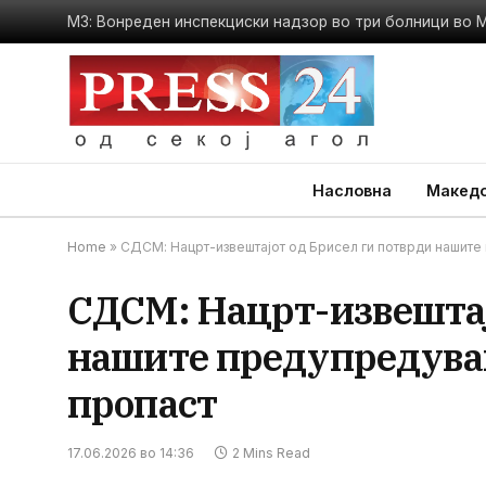
МЗ: Вонреден инспекциски надзор во три болници во 
Насловна
Македо
Home
»
СДСМ: Нацрт-извештајот од Брисел ги потврди нашите
СДСМ: Нацрт-извештај
нашите предупредувањ
пропаст
17.06.2026 во 14:36
2 Mins Read