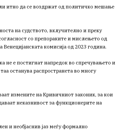
ли итно да се воздржат од политичко мешање
носта на судството, вклучително и преку
 согласност со препораките и мислењето од
на Венецијанската комисија од 2023 година.
ека не е постигнат напредок во спречувањето и
 таа останува распространета во многу
аат измените на Кривичниот законик, за кои
даваат неказнивост за функционерите на
лен и необјаснив јаз меѓу формално