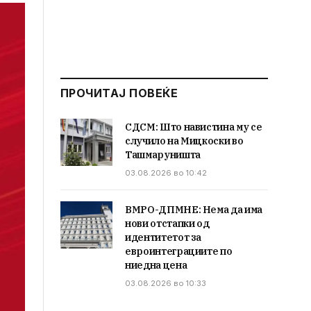
ПРОЧИТАЈ ПОВЕЌЕ
СДСМ: Што навистина му се
случило на Мицкоски во
Ташмаруништа
03.08.2026 во 10:42
ВМРО-ДПМНЕ: Нема да има
нови отстапки од
идентитетот за
евроинтеграциите по
ниедна цена
03.08.2026 во 10:33