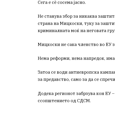
Сега е сѐ сосема јасно.
Не станува збор за никаква зашти
страна на Мицкоски, туку за зашти
криминалната моќ на неговата гру
Мицкоски не сака членство во ЕУ 
Нема реформи, нема напредок, има
Затоа се води антиевропска кампа
за предавство, само за да се спреч
Додека регионот забрзува кон ЕУ –
ссопштението од СДСМ.