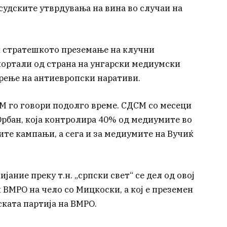
 судските утврдувања на вина во случаи на
и стратешкото преземање на клучни
ортали од страна на унгарски медиумски
ирење на антиевропски наративи.
М го говори подолго време. СДСМ со месеци
Орбан, која контролира 40% од медиумите во
ите кампањи, а сега и за медиумите на Вучиќ
ание преку т.н. „српски свет“ се дел од овој
ВМРО на чело со Мицкоски, а кој е преземен
ската партија на ВМРО.