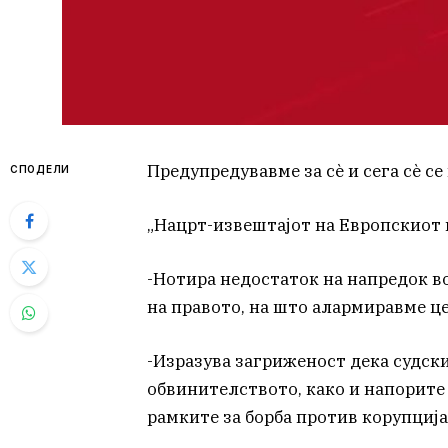
Предупредувавме за сѐ и сега сѐ се
СПОДЕЛИ
„Нацрт-извештајот на Европскиот 
-Нотира недостаток на напредок в
на правото, на што алармиравме це
-Изразува загриженост дека судски
обвинителството, како и напорите 
рамките за борба против корупција