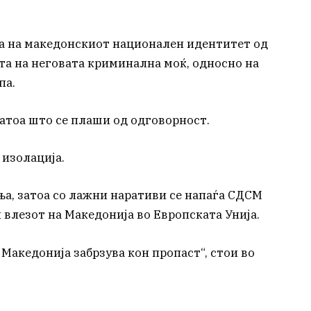
та на македонскиот национален идентитет од
та на неговата криминална моќ, односно на
па.
затоа што се плаши од одговорност.
 изолација.
ња, затоа со лажни наративи се напаѓа СДСМ
и влезот на Македонија во Европската Унија.
 Македонија забрзува кон пропаст“, стои во