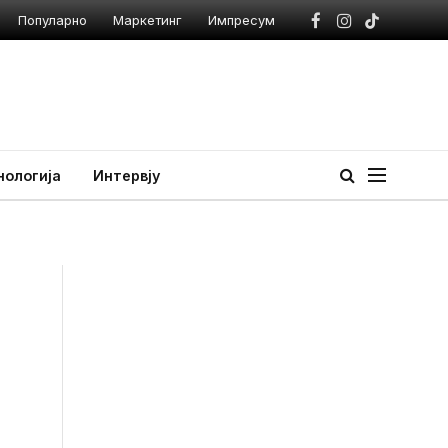
Популарно
Маркетинг
Импресум
Facebook
Instagram
TikTok
нологија
Интервју