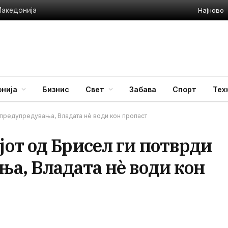
Најново
Македонија
нија
Бизнис
Свет
Забава
Спорт
Тех
 предупредувања, Владата нè води кон пропаст
от од Брисел ги потврди
а, Владата нè води кон