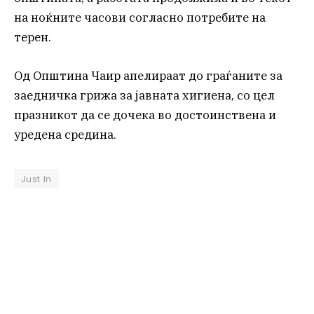
на ноќните часови согласно потребите на
терен.
Од Општина Чаир апелираат до граѓаните за
заедничка грижа за јавната хигиена, со цел
празникот да се дочека во достоинствена и
уредена средина.
Just In