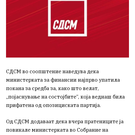
СДСМ во соопштение наведува дека
министерката за финансии најпрво упатила
покана за средба за, како што велат,
„појаснување на состојбите“, која веднаш била
прифатена од опозициската партија.
Од СДСМ додаваат дека вчера пратениците ја
повикале министерката во Собрание на