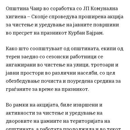
Општина Чаир во соработка со ЈП Комунална
хигиена – Скопје спроведува проширена акција
за чистење и уредување на јавните површини
во пресрет на празникот Курбан Бајрам.
Како што соопштуваат од општината, екипи од
терен заедно со сезонски работници се
ангажирани во чистење на улици, тротоари и
јавни простори во различни населби, со цел
обезбедување почиста и поуредена средина за
граѓаните за време на празникот.
Во рамки на акцијата, биле извршени и
активности за чистење и уредување на
дворовите на џамиите на територијата на
општината, а работата продолжила и во текот