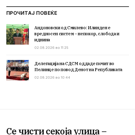
ПРОЧИТАЈ ПОВЕЌЕ
Андоновски од Смилево: Илинден е
вредносен систем – непокор, слобода и
иднина
02.08.2026 во 11:25
Делегација на СДСМ оддаде почит во
Пелинце по повод Денот на Републиката
02.08.2026 во 10:44
Се чисти секоја улица –