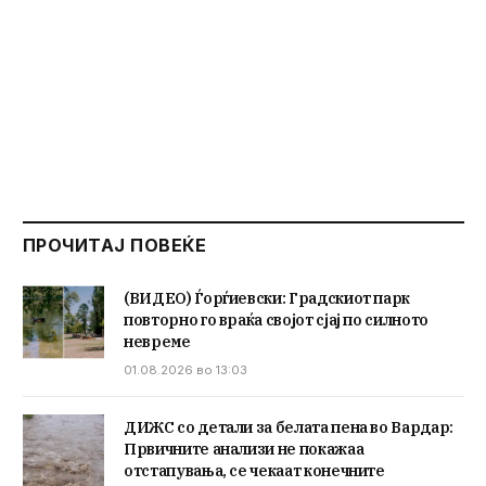
ПРОЧИТАЈ ПОВЕЌЕ
(ВИДЕО) Ѓорѓиевски: Градскиот парк
повторно го враќа својот сјај по силното
невреме
01.08.2026 во 13:03
ДИЖС со детали за белата пена во Вардар:
Првичните анализи не покажаа
отстапувања, се чекаат конечните