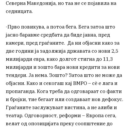
Северна Македонија, но таа не се појавила на
седницата.
-Прво повикува, а потоа бега. Бега затоа што
јасно баравме средбата да биде јавна, пред
камери, пред граѓаните. Да ни објасни како за
две години ја задолжија државата со нови 2,5
милијарди евра, како долгот стигна до 11,3
милијарди и зошто бара нови кредити за нови
тендери. Ја нема. Зошто? Затоа што не може да
објасни. Како и секогаш кај ВМРО – сè е лага и
пропаганда. Кога треба да одговараат со факти
и бројки, тие бегаат или создаваат нов дефокус.
Граѓаните заслужуваат вистина, а не алиби и
театар. Одговорност, реформи – Европа сега,
велат од опозицијата преку соопштение до