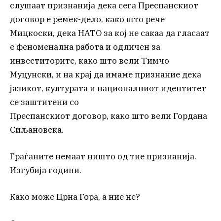
слушаат признанија дека сега Преспанскиот
договор е ремек-дело, како што рече
Мицкоски, дека НАТО за кој не сакаа да гласаат
е феноменална работа и одличен за
инвеститорите, како што вели Тимчо
Муцунски, и на крај да имаме признание дека
јазикот, културата и националниот идентитет
се заштитени со
Преспанскиот договор, како што вели Гордана
Сиљановска.
Граѓаните немаат ништо од тие признанија.
Изгубија години.
Како може Црна Гора, а ние не?