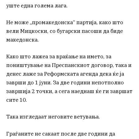
уште една голема лага.
Не може „промакедонска“ партија, како што
вели Мицкоски, со бугарски пасоши да биде
македонска.
Како што лажеа за враќање на името, за
поништување на Преспанскиот договор, така и
денес лаже за Реформската агенда дека ќе ја
заврши до 1 јуни. За две години непотполно
завршија 2 точки, а сега наеднаш ќе ги завршат
сите 10.
Така изгледаат неговите ветувања.
Граѓаните не сакаат после две години да