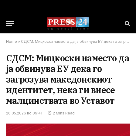
Home
»
СДСМ: Мицкоски наместо да ја обвинува ЕУ дека го загрозува македонскиот идентитет, нека ги внесе малцинствата во Уставот
СДСМ: Мицкоски наместо да
ја обвинува ЕУ дека го
загрозува македонскиот
идентитет, нека ги внесе
малцинствата во Уставот
26.05.2026 во 09:41
2 Mins Read