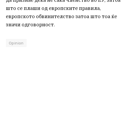
што се плаши од европските правила,
европското обвинителство затоа што тоа ќе
значи одговорност.
Opinion