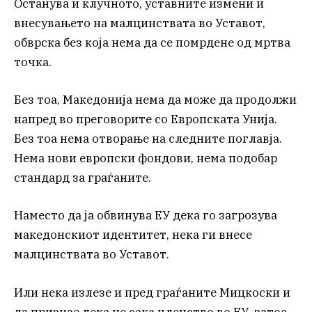
Останува и клучното, уставните измени и
внесувањето на малцинствата во Уставот,
обврска без која нема да се помрдене од мртва
точка.
Без тоа, Македонија нема да може да продолжи
напред во преговорите со Европската Унија.
Без тоа нема отворање на следните поглавја.
Нема нови европски фондови, нема подобар
стандард за граѓаните.
Наместо да ја обвинува ЕУ дека го загрозува
македонскиот идентитет, нека ги внесе
малцинствата во Уставот.
Или нека излезе и пред граѓаните Мицкоски и
да признае дека не сака членство во ЕУ, затоа