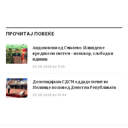
ПРОЧИТАЈ ПОВЕЌЕ
Андоновски од Смилево: Илинден е
вредносен систем – непокор, слобода и
иднина
02.08.2026 во 11:25
Делегација на СДСМ оддаде почит во
Пелинце по повод Денот на Републиката
02.08.2026 во 10:44