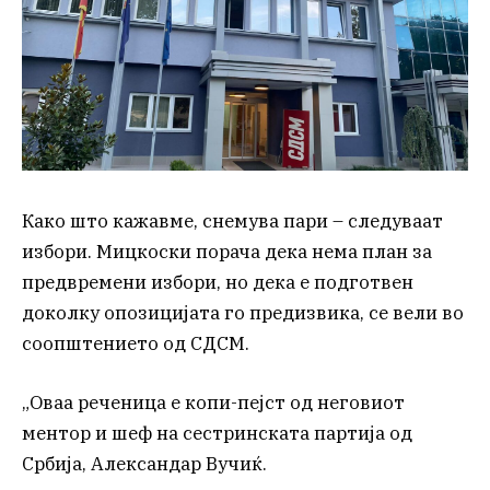
Како што кажавме, снемува пари – следуваат
избори. Мицкоски порача дека нема план за
предвремени избори, но дека е подготвен
доколку опозицијата го предизвика, се вели во
соопштението од СДСМ.
„Оваа реченица е копи-пејст од неговиот
ментор и шеф на сестринската партија од
Србија, Александар Вучиќ.