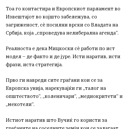
Тоа го контастира и Европскиот парламент во
Извештајот во којшто забележува, со
загриженост, сè посилни врски со Владата на
Србија, која „спроведува нелиберална агенда“.
Реалноста е дека Мицкоски сè работи по ист
модел – де факто и де јуре. Исти наратив, исти
фрази, иста стратегија.
Прво ги навреди сите граѓани кои се за
Европска унија, нарекувајќи ги „талог на
општеството“, „коленичари“, „медиокритети“ и
„мекотели“.
Истиот наратив што Вучиќ го користи за
граѓаните на соседните земји кои се залагаат