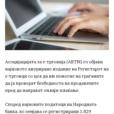
Асоцијацијата за е-трговија (АЕТМ) го објави
најновото ажурирано издание на Регистарот на
е-трговци со цел да им помогне на граѓаните
да ја проверат безбедноста на продавачите
пред да направат онлајн-плаќање.
Според најновите податоци на Народната
банка, во земјава се регистрирани 1.829