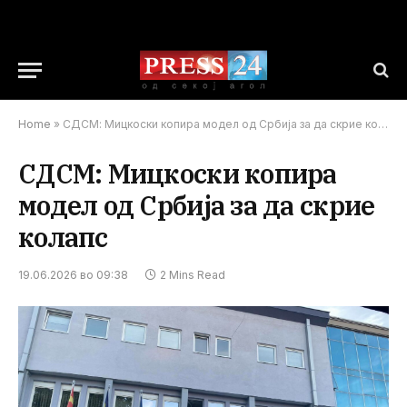
Home
»
СДСМ: Мицкоски копира модел од Србија за да скрие колапс
СДСМ: Мицкоски копира
модел од Србија за да скрие
колапс
19.06.2026 во 09:38
2 Mins Read