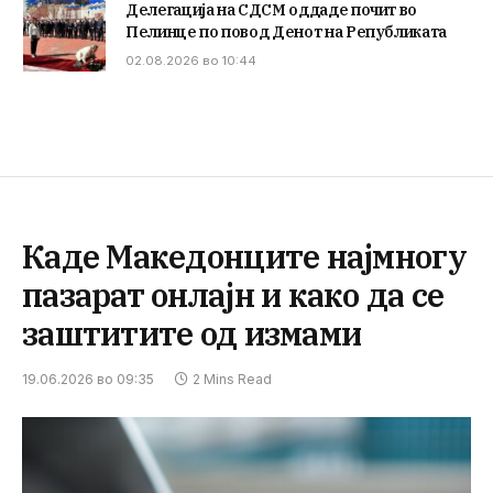
Делегација на СДСМ оддаде почит во
Пелинце по повод Денот на Републиката
02.08.2026 во 10:44
Каде Македонците најмногу
пазарат онлајн и како да се
заштитите од измами
19.06.2026 во 09:35
2 Mins Read