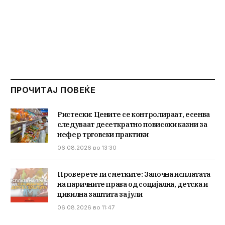
ПРОЧИТАЈ ПОВЕЌЕ
Ристески: Цените се контролираат, есенва
следуваат десеткратно повисоки казни за
нефер трговски практики
06.08.2026 во 13:30
Проверете ги сметките: Започна исплатата
на паричните права од социјална, детска и
цивилна заштита за јули
06.08.2026 во 11:47