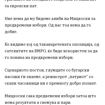
за европски пат.
Ние нема да му бидеме алиби на Мицкоски за
предвремени избори. Од нас тоа нема да го
добие.
Ќе видиме кој од таканаречената опозиција, од
сателитите на ВМРО, ќе биде искористен за да
го повика на предвремени избори.
Сценариото постои, глумците со бугарски
пасоши ги знаеме, а режисерот „патриот“ со
скапи часовници ни е премногу добро познат.
Мицкоски сака предвемени избори затоа што
нема резултати а снемува и пари.