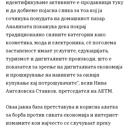
идентификуваме активните е-продавници туку
и да добиеме појасна слика за тоа кој ја
сочинува понудата на домашниот пазар.
Анализата покажува дека покрај
традиционално силните категории како
козметика, мода и електроника, сè поголема
застапеност имаат услугите, едукацијата,
туризмот и дигиталните производи, што е
показател за зреење на дигиталната економија
и проширување на навиките за онлајн
купување кај потрошувачите“, вели Нина
Ангеловска Станков, претседател на АЕТМ.
Оваа јавна база претставува и корисна алатка
за борба против сивата економија и интернет-
измамите кои најчесто се случуваат преку