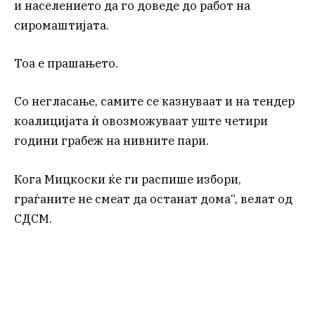
и населението да го доведе до работ на
сиромаштијата.
Тоа е прашањето.
Со негласање, самите се казнуваат и на тендер
коалицијата ѝ овозможуваат уште четири
години грабеж на нивните пари.
Кога Мицкоски ќе ги распише избори,
граѓаните не смеат да останат дома“, велат од
СДСМ.