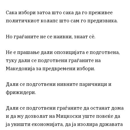
Сака избори затоа што сака да го преживее
политичкиот колапс што сам го предизвика.
Но граѓаните не се наивни, знаат сè.
Не е прашање дали опозицијата е подготвена,
туку дали се подготвени граѓаните на
Македонија за предвремени избори.
Дали се подготвени нивните паричници и
фрижидери.
Дали се подготвени граѓаните да останат дома
и да му дозволат на Мицкоски уште повеќе да
ја уништи економијата, да ја изолира државата