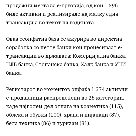
продажни места за е-трговија, од кои 1.396
биле активни и реализирале најмалку една
трансакција во текот на годината.
Оваа сеопфатна база се ажурира во директна
соработка со петте банки кои процесираат е-
трансакции во државата: Комерцијална банка,
НЛБ банка, Стопанска банка, Халк банка и УНИ
банка.
Регистарот во моментов опфаќа 1.374 активни
е-продавници распределени во 25 категории,
каде најголем дел отпаѓа на козметика (115),
облека и обувки (100), храна и пијалаци (87),
бела техника (86) и туризам (81).