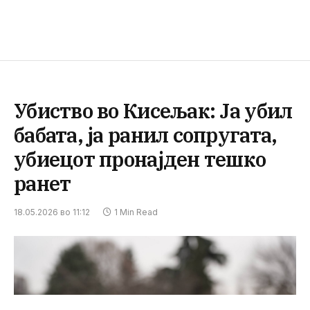
Убиство во Кисељак: Ја убил
бабата, ја ранил сопругата,
убиецот пронајден тешко
ранет
18.05.2026 во 11:12
1 Min Read