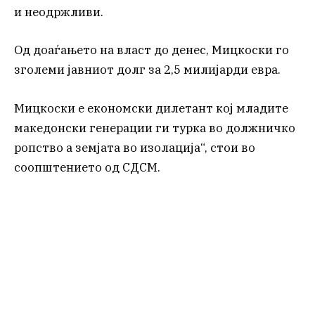
и неодржливи.
Од доаѓањето на власт до денес, Мицкоски го
зголеми јавниот долг за 2,5 милијарди евра.
Мицкоски е економски дилетант кој младите
македонски генерации ги турка во должничко
ропство а земјата во изолација“, стои во
соопштението од СДСМ.