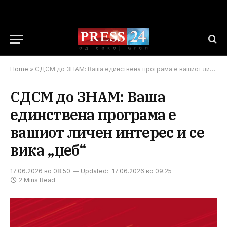
Home
»
СДСМ до ЗНАМ: Ваша единствена програма е вашиот личен интерес и се вика „џеб“
СДСМ до ЗНАМ: Ваша
единствена програма е
вашиот личен интерес и се
вика „џеб“
17.06.2026 во 08:50
Updated:
17.06.2026 во 09:25
2 Mins Read