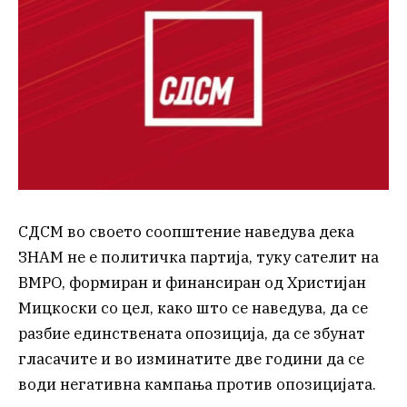
СДСМ во своето соопштение наведува дека
ЗНАМ не е политичка партија, туку сателит на
ВМРО, формиран и финансиран од Христијан
Мицкоски со цел, како што се наведува, да се
разбиe единствената опозиција, да се збунат
гласачите и во изминатите две години да се
води негативна кампања против опозицијата.