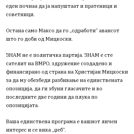
еден почнаа да ја напуштаат и пратеници и
советници.
Остана само Максо да го „одработи“ авансот
што го доби од Мицкоски.
ЗНАМ не е политичка партија. ЗНАМ е сте
сателит на ВМРО, здружение создадено и
финансирано од страна на Христијан Мицкоски
за да му обезбеди разбивање на единствената
опозиција, да ги збуни гласачите и во
последните две години да плука по
опозицијата.
Ваша единствена програма е вашиот личен
интерес и се вика „џеб“.