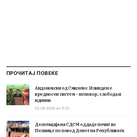
ПРОЧИТАЈ ПОВЕЌЕ
Андоновски од Смилево: Илинден е
вредносен систем – непокор, слобода и
иднина
02.08.2026 во 11:25
Делегација на СДСМ оддаде почит во
Пелинце по повод Денот на Републиката