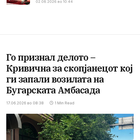
02.08.2026 во 10:44
Го признал делото –
Кривична за скопјанецот кој
ги запали возилата на
Бугарската Амбасада
17.06.2026 во 08:38
1 Min Read