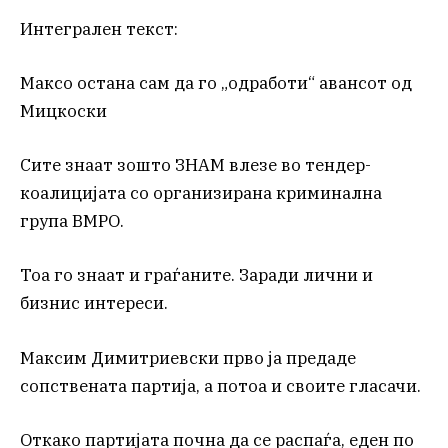
Интегрален текст:
Максо остана сам да го „одработи“ авансот од
Мицкоски
Сите знаат зошто ЗНАМ влезе во тендер-
коалицијата со организирана криминална
група ВМРО.
Тоа го знаат и граѓаните. Заради лични и
бизнис интереси.
Максим Димитриевски прво ја предаде
сопствената партија, а потоа и своите гласачи.
Откако партијата почна да се распаѓа, еден по