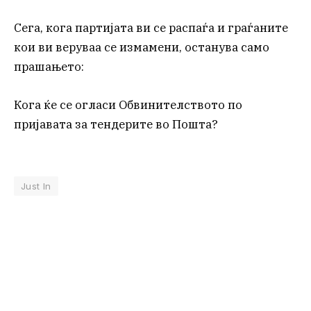
Сега, кога партијата ви се распаѓа и граѓаните
кои ви веруваа се измамени, останува само
прашањето:
Кога ќе се огласи Обвинителството по
пријавата за тендерите во Пошта?
Just In