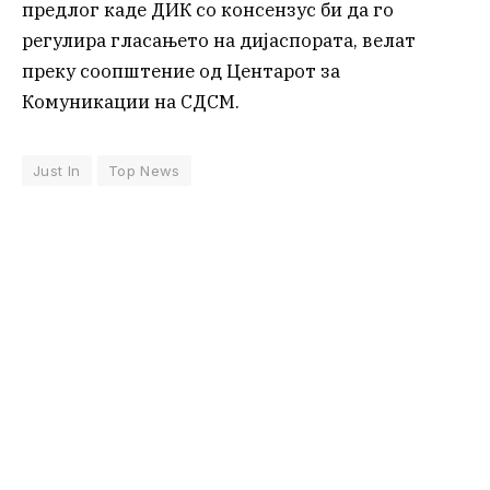
предлог каде ДИК со консензус би да го
регулира гласањето на дијаспората, велат
преку соопштение од Центарот за
Комуникации на СДСМ.
Just In
Top News