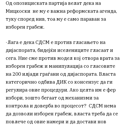
Од опозициската партија велат дека на
Мицкоски не му е важна реформската агенда,
туку според нив, тоа му е само параван за
изборен грабеж.
-Лага е дека СДСМ е против гласањето на
дијаспората, бидејќи иселениците гласаат и
сега. Ние сме против модел кој отвора врата за
изборен грабеж и манипулација со гласовите
на 200 илјади граѓани од дијаспората. Власта
категорично одбива ДИК со консензус да ги
регулира овие процедури. Ако целта им е фер
избори, зошто бегаат од механизми за
контрола и доверба во процесот? СДСМ нема
да дозволи изборен грабеж, власта треба да се
повлече од овие намери и да достави нов