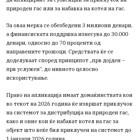
природен гас или за набавка на котел на гас.
За оваа мерка се обезбедени 3 милиони денари,
а финансиската поддршка изнесува до 30.000
денари, односно до 70 проценти од
направените трошоци. Средствата ќе се
доделуваат според принципот „прв дојден –
прв услужен“, до нивното целосно
искористување.
Право на апликација имаат домаќинствата кои
во текот на 2026 година ќе извршат приклучок
на системот за дистрибуција на природен гас,
како и оние кои ќе набават котел на гас за
објект што веќе бил приклучен на системот до
1 јануари 2026 година.