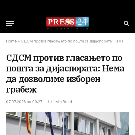
Home
»
СДСМ против гласањето по пошта за дијаспората: Нема да дозволиме изборен грабеж
СДСМ против гласањето по
пошта за дијаспората: Нема
да дозволиме изборен
грабеж
07.07.2026 во 09:27
1 Min Read