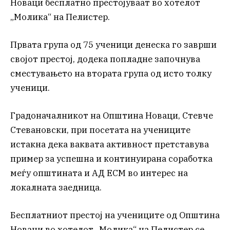
Новаци бесплатно престојуваат во хотелот
„Молика“ на Пелистер.
Првата група од 75 ученици денеска го заврши
својот престој, додека попладне започнува
сместувањето на втората група од исто толку
ученици.
Градоначалникот на Општина Новаци, Стевче
Стевановски, при посетата на учениците
истакна дека ваквата активност претставува
пример за успешна и континуирана соработка
меѓу општината и АД ЕСМ во интерес на
локалната заедница.
Бесплатниот престој на учениците од Општина
Новаци во хотелот „Молика“ на Пелистер се