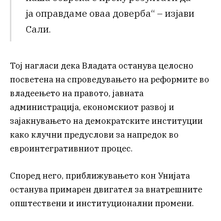
ја оправдаме оваа доверба“ – изјави
Сали.
Тој нагласи дека Владата останува целосно
посветена на спроведувањето на реформите во
владеењето на правото, јавната
администрација, економскиот развој и
зајакнувањето на демократските институции
како клучни предуслови за напредок во
евроинтегративниот процес.
Според него, приближувањето кон Унијата
останува примарен двигател за внатрешните
општествени и институционални промени.