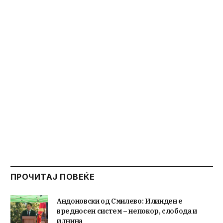
ПРОЧИТАЈ ПОВЕЌЕ
Андоновски од Смилево: Илинден е
вредносен систем – непокор, слобода и
иднина