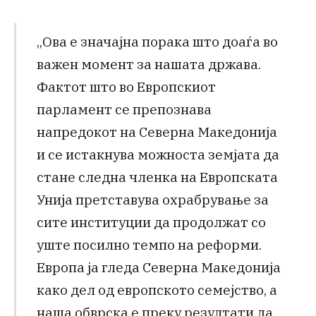
„Ова е значајна порака што доаѓа во
важен момент за нашата држава.
Фактот што во Европскиот
парламент се препознава
напредокот на Северна Македонија
и се истакнува можноста земјата да
стане следна членка на Европската
Унија претставува охрабрување за
сите институции да продолжат со
уште посилно темпо на реформи.
Европа ја гледа Северна Македонија
како дел од европското семејство, а
наша обврска е преку резултати да