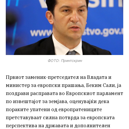
ФОТО: Принтскрин
Првиот заменик-претседател на Владата и
министер за европски прашања, Беким Сали, ја
поздрави расправата во Европскиот парламент
по извештајот за земјава, оценувајќи дека
пораките упатени од европратениците
претставуваат силна потврда за европската
перспектива на државата и дополнителен