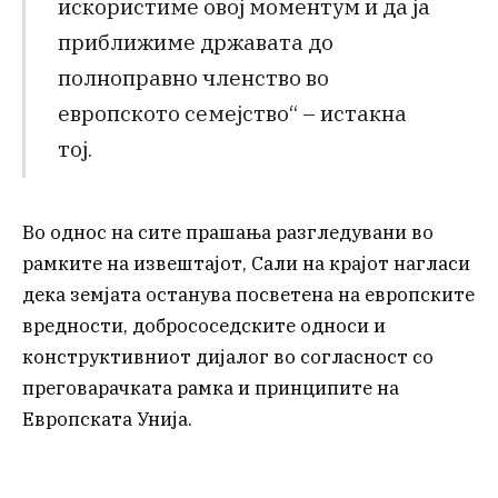
искористиме овој моментум и да ја
приближиме државата до
полноправно членство во
европското семејство“ – истакна
тој.
Во однос на сите прашања разгледувани во
рамките на извештајот, Сали на крајот нагласи
дека земјата останува посветена на европските
вредности, добрососедските односи и
конструктивниот дијалог во согласност со
преговарачката рамка и принципите на
Европската Унија.