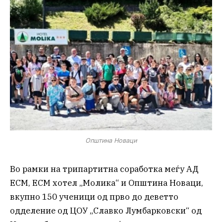
Општина Новаци
Во рамки на трипартитна соработка меѓу АД
ЕСМ, ЕСМ хотел „Молика“ и Општина Новаци,
вкупно 150 ученици од прво до деветто
одделение од ЦОУ „Славко Лумбарковски“ од