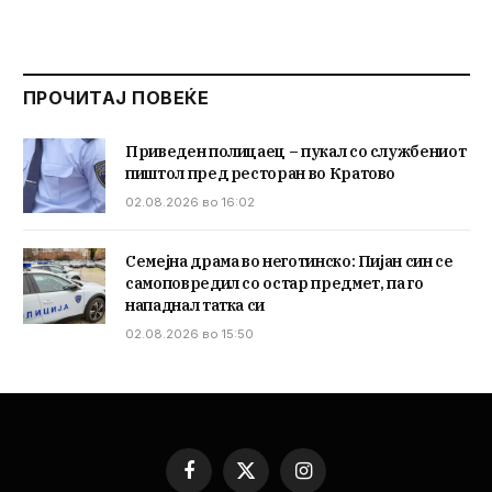
ПРОЧИТАЈ ПОВЕЌЕ
Приведен полицаец – пукал со службениот
пиштол пред ресторан во Кратово
02.08.2026 во 16:02
Семејна драма во неготинско: Пијан син се
самоповредил со остар предмет, па го
нападнал татка си
02.08.2026 во 15:50
Facebook
X
Instagram