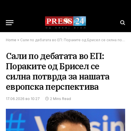
Home
»
Сали по дебатата во ЕП: Пораките од Брисел се силна потврда за нашата европска перспектива
Сали по дебатата во ЕП:
Пораките од Брисел се
силна потврда за нашата
европска перспектива
17.06.2026 во 10:27
2 Mins Read