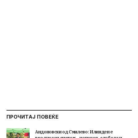
ПРОЧИТАЈ ПОВЕЌЕ
Андоновски од Смилево: Илинден е
вредносен систем – непокор, слобода и