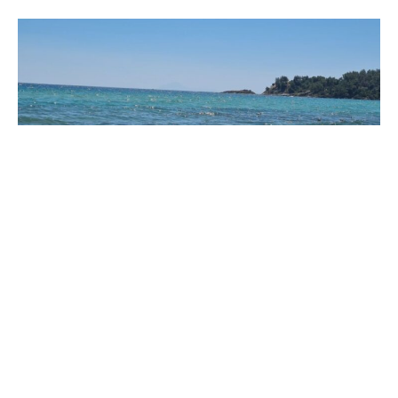
Една од најубавите плажи во Грција,
популарната Наваџо на островот Закинтос, ќе
биде целосно затворена за посетители во
текот на целото лето од безбедносни причини,
објавува британскиот медиум „The Sun“.