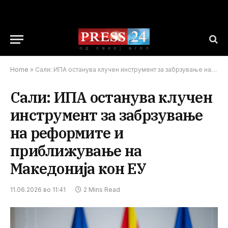
Home
»
Сали: ИПА останува клучен инструмент за забрзување на реформите и приближување на Македонија кон ЕУ
Сали: ИПА останува клучен
инструмент за забрзување
на реформите и
приближување на
Македонија кон ЕУ
11.06.2026 во 11:41
2 Mins Read