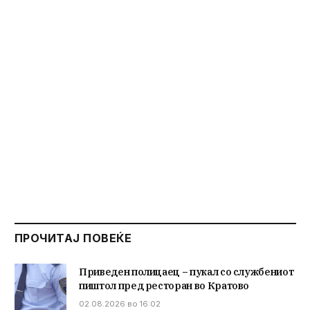
ПРОЧИТАЈ ПОВЕЌЕ
Приведен полицаец – пукал со службениот
пиштол пред ресторан во Кратово
02.08.2026 во 16:02