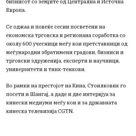
бизнисот со земјите од Централна и Источна
Европа.
Се оджаа и повеќе сесии посветени на
економска трговска и регионана соработка со
околу 600 учесници меѓу кои претставници од
меѓународни збратимени градови, бизниси и
трговски здруженија, експерти и научници,
универзитети и тинк-тенкови.
Во рамки на престојот на Кина, Стоилковик го
посети и Шангај, а даде и две интервјуа за
кинески медиуми меѓу кои и за државната
кинеска телевизија CGTN.