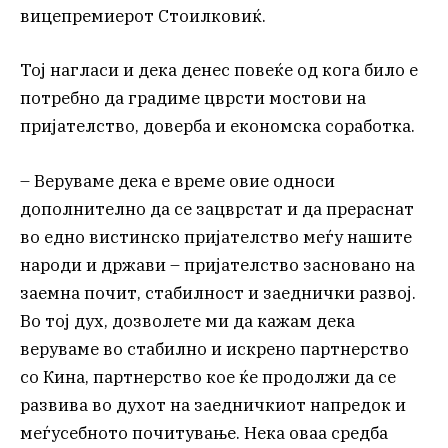
вицепремиерот Стоилковиќ.
Тој нагласи и дека денес повеќе од кога било е
потребно да градиме цврсти мостови на
пријателство, доверба и економска соработка.
– Веруваме дека е време овие односи
дополнително да се зацврстат и да прераснат
во едно вистинско пријателство меѓу нашите
народи и држави – пријателство засновано на
заемна почит, стабилност и заеднички развој.
Во тој дух, дозволете ми да кажам дека
веруваме во стабилно и искрено партнерство
со Кина, партнерство кое ќе продолжи да се
развива во духот на заедничкиот напредок и
меѓусебното почитување. Нека оваа средба