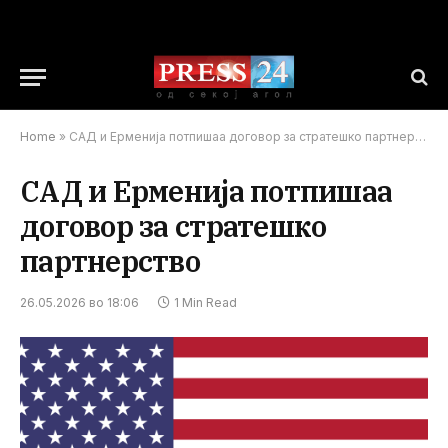
Home
»
САД и Ерменија потпишаа договор за стратешко партнерство
САД и Ерменија потпишаа
договор за стратешко
партнерство
26.05.2026 во 18:06
1 Min Read