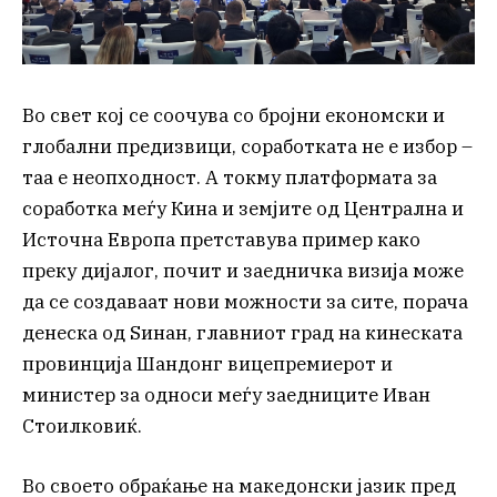
Во свет кој се соочува со бројни економски и
глобални предизвици, соработката не е избор –
таа е неопходност. А токму платформата за
соработка меѓу Кина и земјите од Централна и
Источна Европа претставува пример како
преку дијалог, почит и заедничка визија може
да се создаваат нови можности за сите, порача
денеска од Ѕинан, главниот град на кинеската
провинција Шандонг вицепремиерот и
министер за односи меѓу заедниците Иван
Стоилковиќ.
Во своето обраќање на македонски јазик пред