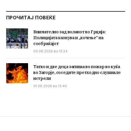
ПРОЧИТАЈ ПОВЕЌЕ
Внимателно зад воланот во Грција:
Полицијата казнува и „кочење“ на
сообраќајот
03.08.2026 во 13:24
Татко и две деца загинаа во пожар во куќа
во Загорје, соседите претходно слушнале
истрели
01.08.2026 во 13:40