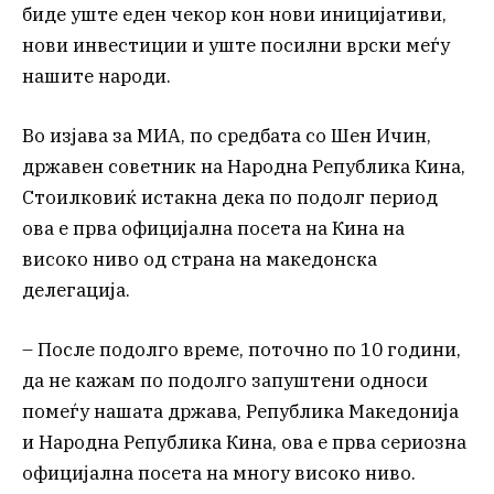
биде уште еден чекор кон нови иницијативи,
нови инвестиции и уште посилни врски меѓу
нашите народи.
Во изјава за МИА, по средбата со Шен Ичин,
државен советник на Народна Република Кина,
Стоилковиќ истакна дека по подолг период
ова е прва официјална посета на Кина на
високо ниво од страна на македонска
делегација.
– После подолго време, поточно по 10 години,
да не кажам по подолго запуштени односи
помеѓу нашата држава, Република Македонија
и Народна Република Кина, ова е прва сериозна
официјална посета на многу високо ниво.