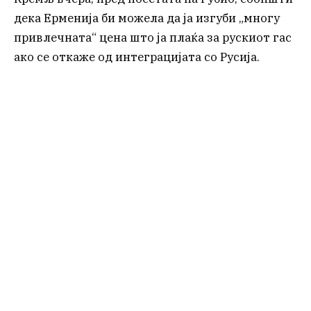
дека Ерменија би можела да ја изгуби „многу
привлечната“ цена што ја плаќа за рускиот гас
ако се откаже од интеграцијата со Русија.