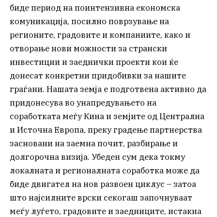
биде период на поинтензивна економска
комуникација, посилно поврзување на
регионите, градовите и компаниите, како и
отворање нови можности за странски
инвестиции и заеднички проекти кои ќе
донесат конкретни придобивки за нашите
граѓани. Нашата земја е подготвена активно да
придонесува во унапредувањето на
соработката меѓу Кина и земјите од Централна
и Источна Европа, преку градење партнерства
засновани на заемна почит, разбирање и
долгорочна визија. Убеден сум дека токму
локалната и регионалната соработка може да
биде двигател на нов развоен циклус – затоа
што најсилните врски секогаш започнуваат
меѓу луѓето, градовите и заедниците, истакна