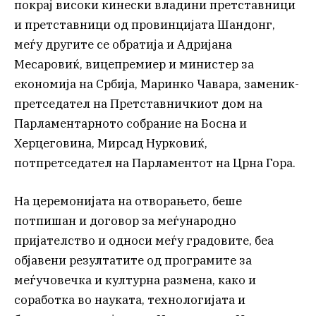
покрај високи кинески владини претставници
и претставници од провинцијата Шандонг,
меѓу другите се обратија и Адријана
Месаровиќ, вицепремиер и министер за
економија на Србија, Маринко Чавара, заменик-
претседател на Претставничкиот дом на
Парламентарното собрание на Босна и
Херцеговина, Мирсад Нурковиќ,
потпретседател на Парламентот на Црна Гора.
На церемонијата на отворањето, беше
потпишан и договор за меѓународно
пријателство и односи меѓу градовите, беа
објавени резултатите од програмите за
меѓучовечка и културна размена, како и
соработка во науката, технологијата и