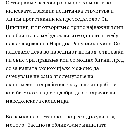
Остваривме разговор со мојот хомолог во
кинеската државна политичка структура и
личен претставник на претседателот Си
Џинпинг, и ги отворивме трите најважни теми
во областа на меѓудржавните односи помеѓу
нашата држава и Народна Република Кина. Се
надеваме дека во наредниот период, отворајќи
ги овие три прашања кои се мошне битни, пред
се за нашата економија,ќе можеме да
очекуваме не само зголемување на
економската соработка, туку и некои работи
кои би можеле доста добро да се одразат на
македонската економија.
Во рамки на состанокот, кој се одржува под
мотото „Заедно ја обликуваме иднината“