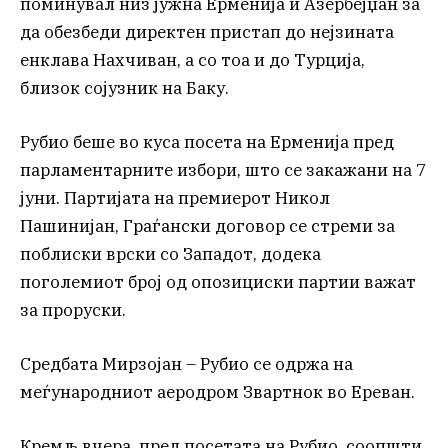
поминувал низ јужна Ерменија и Азербејџан за
да обезбеди директен пристап до нејзината
енклава Нахчиван, а со тоа и до Турција,
близок сојузник на Баку.
Рубио беше во куса посета на Ерменија пред
парламентарните избори, што се закажани на 7
јуни. Партијата на премиерот Никол
Пашинијан, Граѓански договор се стреми за
поблиски врски со Западот, додека
поголемиот број од опозициски партии важат
за проруски.
Средбата Мирзојан – Рубио се одржа на
меѓународниот аеродром Звартнок во Ереван.
Кремљ вчера, пред посетата на Рубио, соопшти