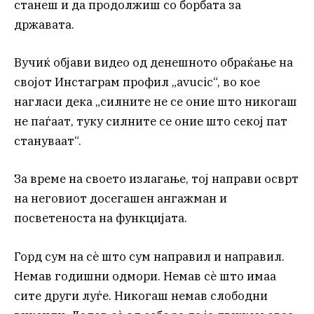
станеш и да продолжиш со борбата за
државата.
Вучиќ објави видео од денешното обраќање на
својот Инстаграм профил „avucic“, во кое
нагласи дека „силните не се оние што никогаш
не паѓаат, туку силните се оние што секој пат
стануваат“.
За време на своето излагање, тој направи осврт
на неговиот досегашен ангажман и
посветеноста на функцијата.
Горд сум на сè што сум направил и направил.
Немав годишни одмори. Немав сè што имаа
сите други луѓе. Никогаш немав слободни