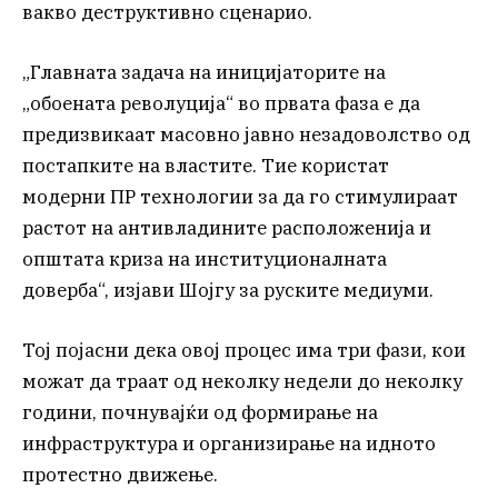
вакво деструктивно сценарио.
„Главната задача на иницијаторите на
„обоената револуција“ во првата фаза е да
предизвикаат масовно јавно незадоволство од
постапките на властите. Тие користат
модерни ПР технологии за да го стимулираат
растот на антивладините расположенија и
општата криза на институционалната
доверба“, изјави Шојгу за руските медиуми.
Тој појасни дека овој процес има три фази, кои
можат да траат од неколку недели до неколку
години, почнувајќи од формирање на
инфраструктура и организирање на идното
протестно движење.