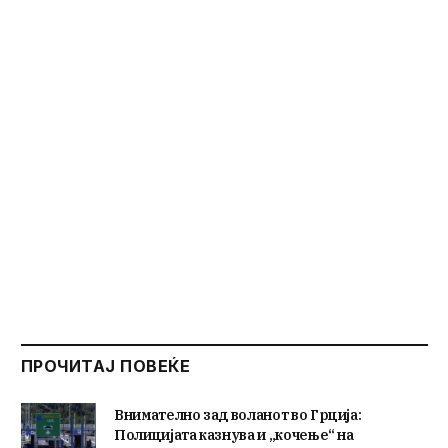
ПРОЧИТАЈ ПОВЕЌЕ
Внимателно зад воланот во Грција:
Полицијата казнува и „кочење“ на