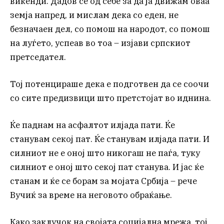
викенди. Дадов сѐ од себе за да ја движам оваа
земја напред, и мислам дека со еден, не
безначаен дел, со помош на народот, со помош
на луѓето, успеав во тоа – изјави српскиот
претседател.
Тој потенцираше дека е подготвен да се соочи
со сите предизвици што претстојат во иднина.
Ќе паднам на асфалтот илјада пати. Ќе
станувам секој пат. Ќе станувам илјада пати. И
силниот не е оној што никогаш не паѓа, туку
силниот е оној што секој пат станува. И јас ќе
станам и ќе се борам за мојата Србија – рече
Вучиќ за време на неговото обраќање.
Како заклучок на својата социјална мрежа, тој