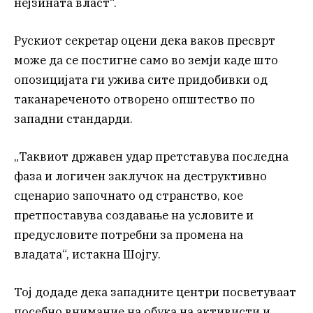
нејзината власт“.
Рускиот секретар оцени дека ваков пресврт
може да се постигне само во земји каде што
опозицијата ги ужива сите придобивки од
таканареченото отворено општество по
западни стандарди.
„Таквиот државен удар претставува последна
фаза и логичен заклучок на деструктивно
сценарио започнато од странство, кое
претпоставува создавање на условите и
предусловите потребни за промена на
владата“, истакна Шојгу.
Тој додаде дека западните центри посветуваат
посебно внимание на обука на активисти и