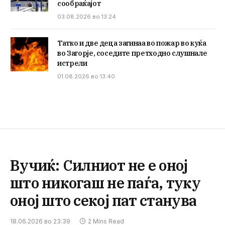
сообраќајот
03.08.2026 во 13:24
Татко и две деца загинаа во пожар во куќа
во Загорје, соседите претходно слушнале
истрели
01.08.2026 во 13:40
Вучиќ: Силниот не е оној
што никогаш не паѓа, туку
оној што секој пат станува
18.06.2026 во 23:39
2 Mins Read