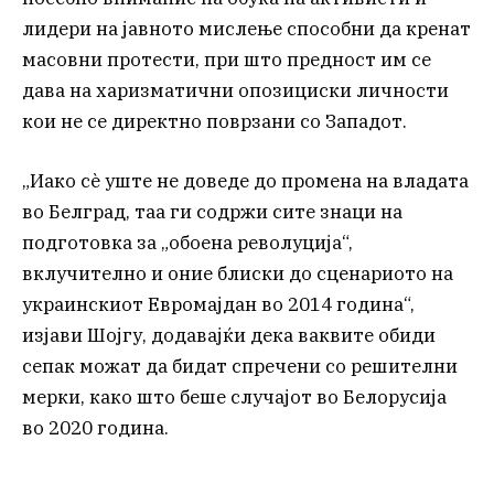
лидери на јавното мислење способни да кренат
масовни протести, при што предност им се
дава на харизматични опозициски личности
кои не се директно поврзани со Западот.
„Иако сè уште не доведе до промена на владата
во Белград, таа ги содржи сите знаци на
подготовка за „обоена револуција“,
вклучително и оние блиски до сценариото на
украинскиот Евромајдан во 2014 година“,
изјави Шојгу, додавајќи дека ваквите обиди
сепак можат да бидат спречени со решителни
мерки, како што беше случајот во Белорусија
во 2020 година.