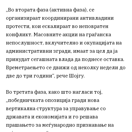
„Во втората фаза (активна фаза), се
организираат координирани антивладини
протести, кои ескалираат во неповратен
конфликт. Масовните акции на граѓанска
непослушност, вклучително и окупацијата на
административни згради, имаат за цел да ја
принудат сегашната влада да поднесе оставка.
Времетраењето се движи од неколку недели до
две до три години“, рече Шојгу.
Во третата фаза, како што нагласи тој,
„победничката опозиција гради нова
вертикална структура за управување со
државата и економијата и го решава
прашањето за меѓународно признавање на