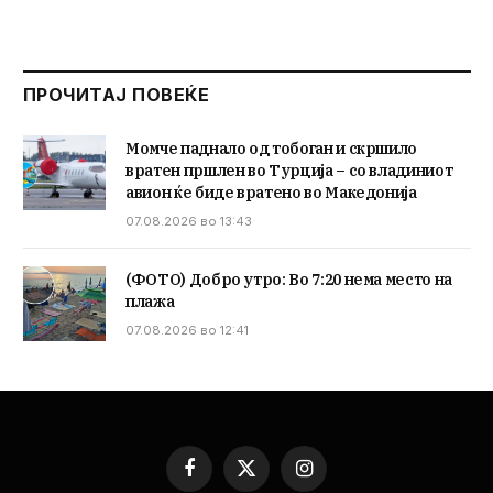
ПРОЧИТАЈ ПОВЕЌЕ
Момче паднало од тобоган и скршило
вратен пршлен во Турција – со владиниот
авион ќе биде вратено во Македонија
07.08.2026 во 13:43
(ФОТО) Добро утро: Во 7:20 нема место на
плажа
07.08.2026 во 12:41
Facebook
X
Instagram