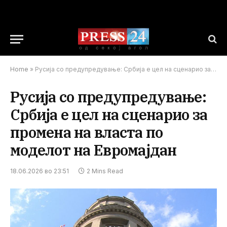
Home
»
Русија со предупредување: Србија е цел на сценарио за промена на власта по моделот на Евромајдан
Русија со предупредување:
Србија е цел на сценарио за
промена на власта по
моделот на Евромајдан
18.06.2026 во 23:51
2 Mins Read