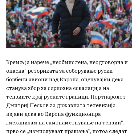
Кремљ ја нарече „необмислена, неодговорна и
опасна“ реториката за соборување руски
борбени авиони над Европа, оценувајќи дека
станува збор за сериозна ескалација на
тензиите крај руските граници. Портпаролот
Дмитриј Песков за државната телевизија
изјави дека во Европа функционира
„механизам на самонаметнување на тензии“:
прво се „измислуваат прашања“, потоа следат