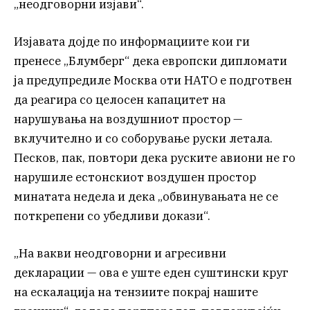
„неодговорни изјави“.
Изјавата дојде по информациите кои ги
пренесе „Блумберг“ дека европски дипломати
ја предупредиле Москва оти НАТО е подготвен
да реагира со целосен капацитет на
нарушувања на воздушниот простор —
вклучително и со соборување руски летала.
Песков, пак, повтори дека руските авиони не го
нарушиле естонскиот воздушен простор
минатата недела и дека „обвинувањата не се
поткрепени со убедливи докази“.
„На вакви неодговорни и агресивни
декларации — ова е уште еден суштински круг
на ескалација на тензиите покрај нашите