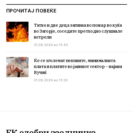
ПРОЧИТАЈ ПОВЕЌЕ
Татко и две деца загинаа во пожар во куќа
во Загорје, соседите претходно слушнале
истрели
01.08.2026 во 13:40
Ќе се зголемат пензиите, минималната
плата и платите во јавниот сектор – најави
Вучиќ
01.08.2026 во 13:29
ЕК одобри заедничка