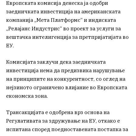
Европската комисија денеска ја одобри
заедничката инвестиција на американската
компанија „Мета Платформс“ и индиската
„Релајанс Индустрис“ во проект за услуги за
вештачка интелигенција за претпријатијата во
ЕУ.
Комисијата заклучи дека заедничката
инвестиција нема да предизвика нарушување
на принципите на конкурентност, со оглед на
нејзиното ограничено влијание во Европската
економска зона.
Трансакцијата е одобрена врз основа на
Регулативата за здружување на ЕУ, откако е
испитана според поедноставената постапка за