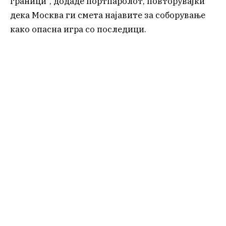
граници“, додаде портпаролот, повторувајќи
дека Москва ги смета најавите за соборување
како опасна игра со последици.