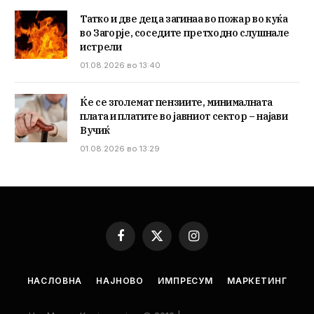
Татко и две деца загинаа во пожар во куќа
во Загорје, соседите претходно слушнале
истрели
01.08.2026 во 13:40
Ќе се зголемат пензиите, минималната
плата и платите во јавниот сектор – најави
Вучиќ
01.08.2026 во 13:29
Facebook
X
Instagram
(Twitter)
НАСЛОВНА
НАЈНОВО
ИМПРЕСУМ
МАРКЕТИНГ