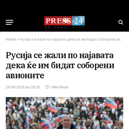
Home
»
Русија се жали по најавата дека ќе им бидат соборени авионите
Русија се жали по најавата
дека ќе им бидат соборени
авионите
26.09.2025 во 20:25
1 Min Read