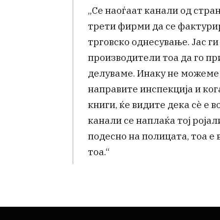
„Се наоѓаат канали од стра
трети фирми да се фактурир
трговско однесување. Јас г
производители тоа да го пр
делуваме. Инаку не можеме 
направите инспекција и ког
книги, ќе видите дека сѐ е в
канали се наплаќа тој ројал
подесно на полицата, тоа е в
тоа.“