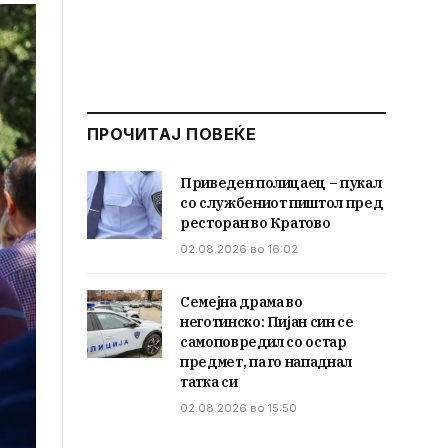
ПРОЧИТАЈ ПОВЕЌЕ
Приведен полицаец – пукал
со службениот пиштол пред
ресторан во Кратово
02.08.2026 во 16:02
Семејна драма во
неготинско: Пијан син се
самоповредил со остар
предмет, па го нападнал
татка си
02.08.2026 во 15:50