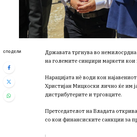
Државата тргнува во немилосрдна
СПОДЕЛИ
на големите синџири маркети кои 
Нарацијата нѐ води кон најавениот
Христијан Мицкоски лично ќе им ј
дистрибутерите и трговците.
Претседателот на Владата открива
со кои финансиските санкции за п