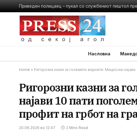
Приведен полицаец – пукал со службениот пиштол пр
Насловна
Македо
Home
»
Ригорозни казни за големите маркети: Мицкоски најави 
Ригорозни казни за г
најави 10 пати поголем
профит на грбот на гр
20.06.2026 во 12:47
2 Mins Read