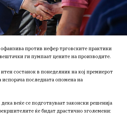
 офанзива против нефер трговските практики
вештачки ги пумпаат цените на производите.
 итен состанок в понеделник на кој премиерот
а испорача последната опомена на
 дека веќе се подготвуваат законски решенија
рекршителите ќе бидат драстично зголемени: