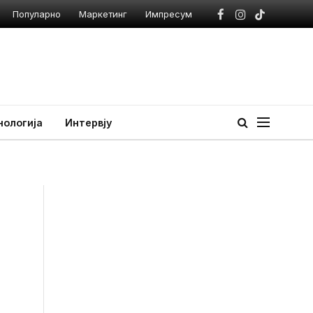
Популарно
Маркетинг
Импресум
Facebook
Instagram
TikTok
нологија
Интервју