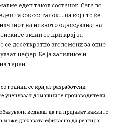
мавме еден таков состанок. Сега во
ден таков состанок… на којшто ќе
 начинот на нивното однесување на
онските зміни се при крај за
те се десеткратно зголемени за оние
уваат нефер. Ќе ја засилиме и
на терен.“
со години се кријат разработени
се уценуваат домашните производители.
обавувачи веднаш да ги пријават ваквите
а може државата ефикасно да реагира: