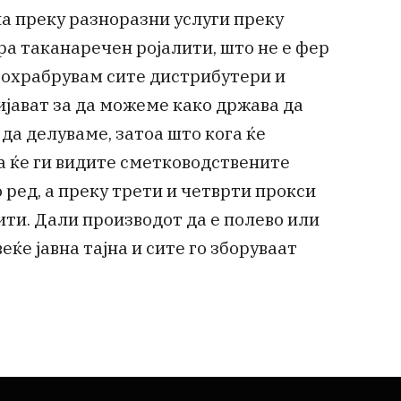
на преку разноразни услуги преку
а таканаречен ројалити, што не е фер
и охрабрувам сите дистрибутери и
ијават за да можеме како држава да
да делуваме, затоа што кога ќе
а ќе ги видите сметководствените
о ред, а преку трети и четврти прокси
ити. Дали производот да е полево или
еќе јавна тајна и сите го зборуваат