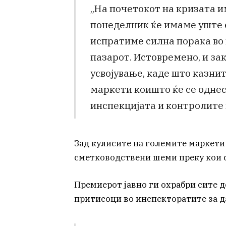
„На почетокот на кризата и
понеделник ќе имаме уште е
испратиме силна порака во
пазарот. Истовремено, и зак
усвојување, каде што казни
маркети коишто ќе се однес
инспекцијата и контролите 
Зад кулисите на големите маркети 
сметководствени шеми преку кои 
Премиерот јавно ги охрабри сите д
притисоци во инспекторатите за д