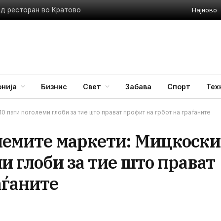
Најново
ед ресторан во Кратово
нија
Бизнис
Свет
Забава
Спорт
Тех
10 пати поголеми глоби за тие што прават профит на грбот на граѓаните
олемите маркети: Мицкоски
и глоби за тие што прават
аѓаните