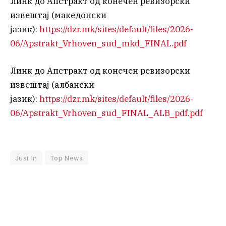
Линк до Апстракт од конечен ревизорски
извештај (македонски
јазик):
https://dzr.mk/sites/default/files/2026-
06/Apstrakt_Vrhoven_sud_mkd_FINAL.pdf
Линк до Апстракт од конечен ревизорски
извештај (албански
јазик):
https://dzr.mk/sites/default/files/2026-
06/Apstrakt_Vrhoven_sud_FINAL_ALB_pdf.pdf
Just In
Top News