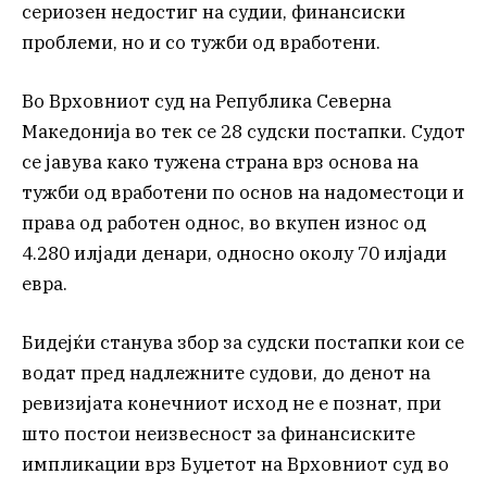
сериозен недостиг на судии, финансиски
проблеми, но и со тужби од вработени.
Во Врховниот суд на Република Северна
Македонија во тек се 28 судски постапки. Судот
се јавува како тужена страна врз основа на
тужби од вработени по основ на надоместоци и
права од работен однос, во вкупен износ од
4.280 илјади денари, односно околу 70 илјади
евра.
Бидејќи станува збор за судски постапки кои се
водат пред надлежните судови, до денот на
ревизијата конечниот исход не е познат, при
што постои неизвесност за финансиските
импликации врз Буџетот на Врховниот суд во