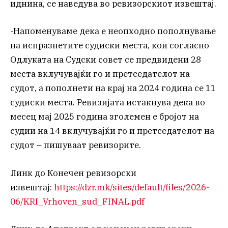
иднина, се наведува во ревизорскиот извештај.
-Напоменуваме дека е неопходно пополнување
на испразнетите судиски места, кои согласно
Одлуката на Судски совет се предвидени 28
места вклучувајќи го и претседателот на
судот, а пополнети на крај на 2024 година се 11
судиски места. Ревизијата истакнува дека во
месец мај 2025 година зголемен е бројот на
судии на 14 вклучувајќи го и претседателот на
судот – пишуваат ревизорите.
Линк до Конечен ревизорски
извештај:
https://dzr.mk/sites/default/files/2026-
06/KRI_Vrhoven_sud_FINAL.pdf