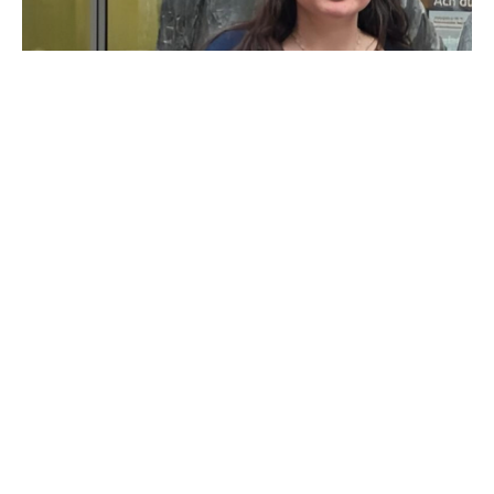
ФОТО: Принтскрин
Седумнаесетгодишната Флоринда Зекировски
е исчезната од 11 јуни 2026 година, откако
околу 8 часот наутро ѝ се губи секаква трага во
германското гратче Корнвестхајм во близина
на Штутгарт.
Таа последен пат била видена кога заминувала
на работа во локална градинка во