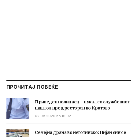
ПРОЧИТАЈ ПОВЕЌЕ
Приведен полицаец – пукал со службениот
пиштол пред ресторан во Кратово
02.08.2026 во 16:02
Семејна драма во неготинско: Пијан син се