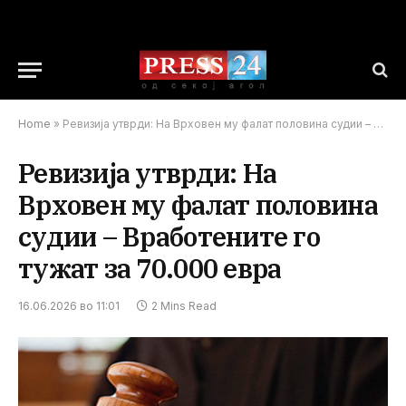
Home
»
Ревизија утврди: На Врховен му фалат половина судии – Вработените го тужат за 70.000 евра
Ревизија утврди: На
Врховен му фалат половина
судии – Вработените го
тужат за 70.000 евра
16.06.2026 во 11:01
2 Mins Read