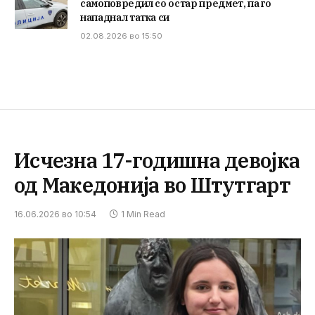
самоповредил со остар предмет, па го
нападнал татка си
02.08.2026 во 15:50
Исчезна 17-годишна девојка
од Македонија во Штутгарт
16.06.2026 во 10:54
1 Min Read