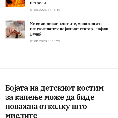
истрели
01.08.2026 во 13:40
Ќе се зголемат пензиите, минималната
плата и платите во јавниот сектор – најави
Вучиќ
01.08.2026 во 13:29
Бојата на детскиот костим
за капење може да биде
поважна отколку што
мислите