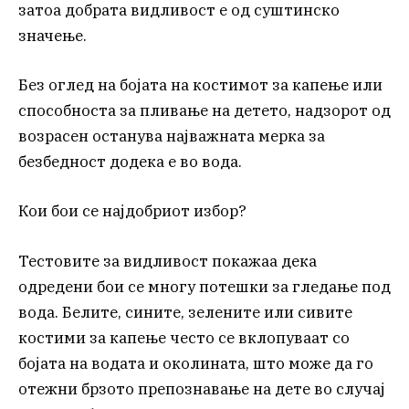
затоа добрата видливост е од суштинско
значење.
Без оглед на бојата на костимот за капење или
способноста за пливање на детето, надзорот од
возрасен останува најважната мерка за
безбедност додека е во вода.
Кои бои се најдобриот избор?
Тестовите за видливост покажаа дека
одредени бои се многу потешки за гледање под
вода. Белите, сините, зелените или сивите
костими за капење често се вклопуваат со
бојата на водата и околината, што може да го
отежни брзото препознавање на дете во случај