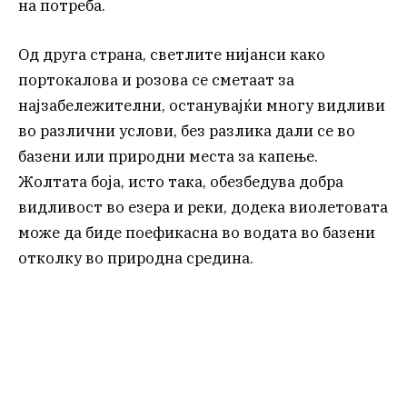
на потреба.
Од друга страна, светлите нијанси како
портокалова и розова се сметаат за
најзабележителни, останувајќи многу видливи
во различни услови, без разлика дали се во
базени или природни места за капење.
Жолтата боја, исто така, обезбедува добра
видливост во езера и реки, додека виолетовата
може да биде поефикасна во водата во базени
отколку во природна средина.