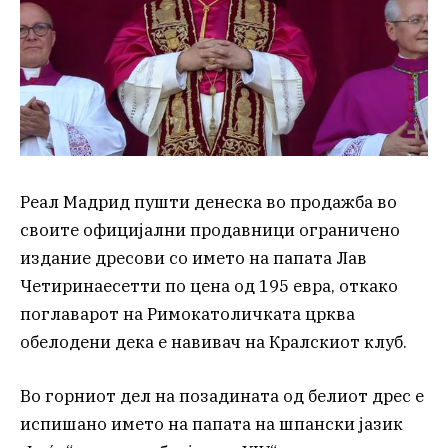
Реал Мадрид пушти денеска во продажба во
своите официјални продавници ограничено
издание дресови со името на папата Лав
Четиринаесетти по цена од 195 евра, откако
поглаварот на Римокатоличката црква
обелодени дека е навивач на Кралскиот клуб.
Во горниот дел на позадината од белиот дрес е
испишано името на папата на шпански јазик