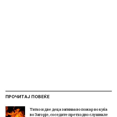
ПРОЧИТАЈ ПОВЕЌЕ
Татко и две деца загинаа во пожар во куќа
во Загорје, соседите претходно слушнале