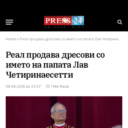
Home
»
Реал продава дресови со името на папата Лав Четиринаесетти
Реал продава дресови со
името на папата Лав
Четиринаесетти
08.06.2026 во 23:37
1 Min Read