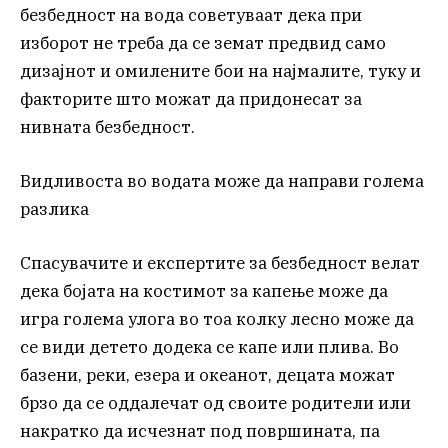
безбедност на вода советуваат дека при
изборот не треба да се земат предвид само
дизајнот и омилените бои на најмалите, туку и
факторите што можат да придонесат за
нивната безбедност.
Видливоста во водата може да направи голема
разлика
Спасувачите и експертите за безбедност велат
дека бојата на костимот за капење може да
игра голема улога во тоа колку лесно може да
се види детето додека се капе или плива. Во
базени, реки, езера и океанот, децата можат
брзо да се оддалечат од своите родители или
накратко да исчезнат под површината, па