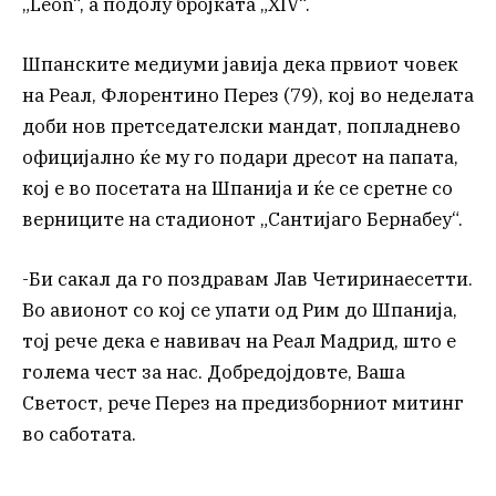
„León“, а подолу бројката „XIV“.
Шпанските медиуми јавија дека првиот човек
на Реал, Флорентино Перез (79), кој во неделата
доби нов претседателски мандат, попладнево
официјално ќе му го подари дресот на папата,
кој е во посетата на Шпанија и ќе се сретне со
верниците на стадионот „Сантијаго Бернабеу“.
-Би сакал да го поздравам Лав Четиринаесетти.
Во авионот со кој се упати од Рим до Шпанија,
тој рече дека е навивач на Реал Мадрид, што е
голема чест за нас. Добредојдовте, Ваша
Светост, рече Перез на предизборниот митинг
во саботата.