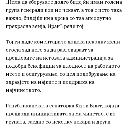
„Нема да зборувате долго бидејќи имам голема
група генерали кои ме чекаат, а тоа е исто така
важно, бидејќи има врска со таа апсолутно
прекрасна земја, Иран“, рече тој.
Тој ги даде коментарите додека неколку жени
стоеја зад него за да разговараат за
предлозите на неговата администрација за
подобри бенефиции за плодност на работното
место и осигурување, со цел подобрување на
здравјето на мајките и поддршка на
мајчинството.
Републиканската сенаторка Кејти Брит, која ја
предводи иницијативата за мајчинство, е во
групата, заедно со неколку лекари и други