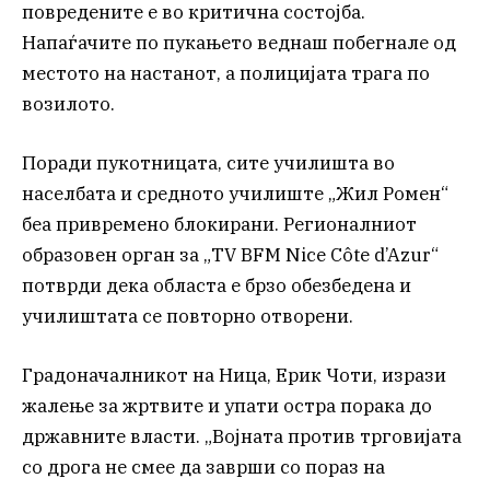
повредените е во критична состојба.
Напаѓачите по пукањето веднаш побегнале од
местото на настанот, а полицијата трага по
возилото.
Поради пукотницата, сите училишта во
населбата и средното училиште „Жил Ромен“
беа привремено блокирани. Регионалниот
образовен орган за „TV BFM Nice Côte d’Azur“
потврди дека областа е брзо обезбедена и
училиштата се повторно отворени.
Градоначалникот на Ница, Ерик Чоти, изрази
жалење за жртвите и упати остра порака до
државните власти. „Војната против трговијата
со дрога не смее да заврши со пораз на