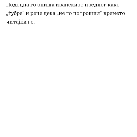
Подоцна го опиша иранскиот предлог како
„ѓубре“ и рече дека „не го потрошил“ времето
читајќи го.