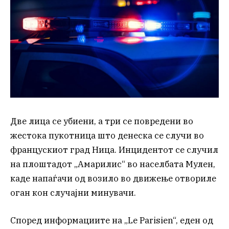
Две лица се убиени, а три се повредени во
жестока пукотница што денеска се случи во
францускиот град Ница. Инцидентот се случил
на плоштадот „Амарилис“ во населбата Мулен,
каде напаѓачи од возило во движење отвориле
оган кон случајни минувачи.
Според информациите на „Le Parisien“, еден од