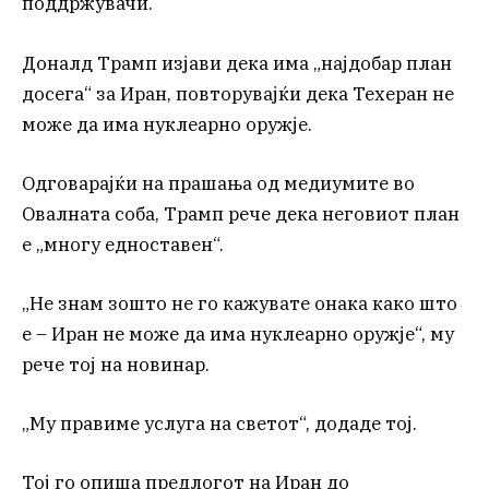
поддржувачи.
Доналд Трамп изјави дека има „најдобар план
досега“ за Иран, повторувајќи дека Техеран не
може да има нуклеарно оружје.
Одговарајќи на прашања од медиумите во
Овалната соба, Трамп рече дека неговиот план
е „многу едноставен“.
„Не знам зошто не го кажувате онака како што
е – Иран не може да има нуклеарно оружје“, му
рече тој на новинар.
„Му правиме услуга на светот“, додаде тој.
Тој го опиша предлогот на Иран до