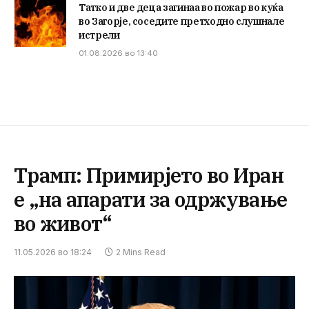
Татко и две деца загинаа во пожар во куќа
во Загорје, соседите претходно слушнале
истрели
01.08.2026 во 13:40
Трамп: Примирјето во Иран
е „на апарати за одржување
во живот“
11.05.2026 во 18:24
2 Mins Read