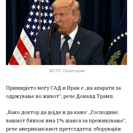
ФОТО: Принтскрин
Примирјето меѓу САД и Иран е „на апарати за
одржување во живот“, рече Доналд Трамп.
„Како доктор да дојде и да каже: „Господине,
вашиот близок има 1% шанса за преживување“,
рече американскиот претседател, зборувајќи