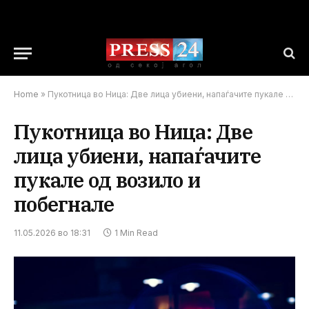
Home
»
Пукотница во Ница: Две лица убиени, напаѓачите пукале од возило и побегнале
Пукотница во Ница: Две
лица убиени, напаѓачите
пукале од возило и
побегнале
11.05.2026 во 18:31
1 Min Read