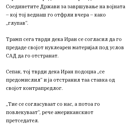
Соединетите Држави за завршување на војната
– кој тој веднаш го отфрли вчера – како
„глупав“.
Трамп сега тврди дека Иран се согласил да го
предаде својот нуклеарен материјал под услов
САД да го отстранат.
Сепак, тој тврди дека Иран подоцна „се
предомислил“ и ја отстранил таа ставка од
својот контрапредлог.
„Тие се согласуваат со нас, а потоа го
повлекуваат“, рече американскиот
претседател.