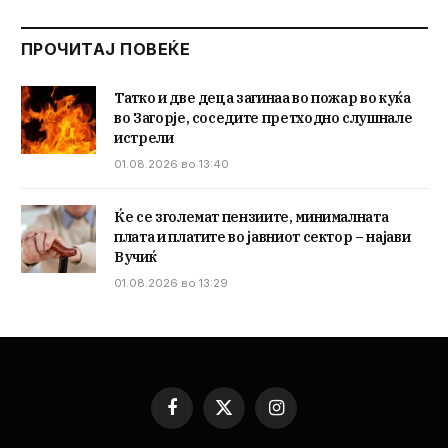
ПРОЧИТАЈ ПОВЕЌЕ
Татко и две деца загинаа во пожар во куќа
во Загорје, соседите претходно слушнале
истрели
01.08.2026 во 13:40
Ќе се зголемат пензиите, минималната
плата и платите во јавниот сектор – најави
Вучиќ
01.08.2026 во 13:29
Facebook
X
Instagram
(Twitter)