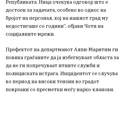
Републиката. Ница очекува одговор што е
достоен за задачата, особено во однос на
бројот на персонал, кој на нашиот град му
недостигаше со години“, објави Чоти на
социјалните мрежи.
Префектот на департманот Алпи-Маритим ги
повика граѓаните да ја избегнуваат областа за
да не ги попречуваат итните служби и
полициската истрага. Инцидентот се случува
во период на високи тензии во градот
поврзани со пресметки меѓу нарко-кланови.