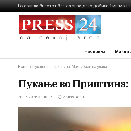
Насловна
Македо
Home
»
Пукање во Приштина: Маж убиен на улица
Пукање во Приштина: 
28.05.2026 во 10:35
2 Mins Read