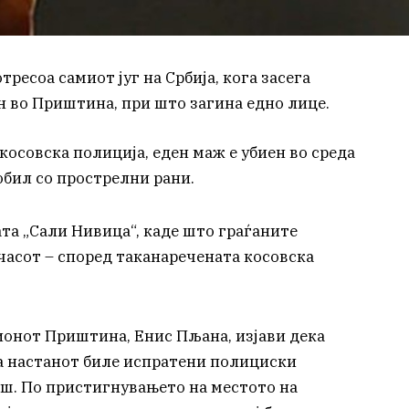
ресоа самиот југ на Србија, кога засега
н во Приштина, при што загина едно лице.
осовска полиција, еден маж е убиен во среда
обил со прострелни рани.
та „Сали Нивица“, каде што граѓаните
часот – според таканаречената косовска
ионот Приштина, Енис Пљана, изјави дека
на настанот биле испратени полициски
ош. По пристигнувањето на местото на