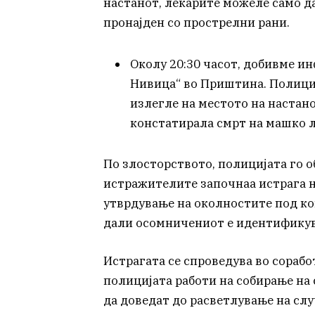
настанот, лекарите можеле само да
пронајден со прострелни рани.
Околу 20:30 часот, добивме ин
Нивица“ во Приштина. Полици
излегле на местото на настан
констатирала смрт на машко л
По злосторството, полицијата го о
истражителите започнаа истрага н
утврдување на околностите под кои
дали осомничениот е идентификува
Истрагата се спроведува во сорабо
полицијата работи на собирање н
да доведат до расветлување на слу