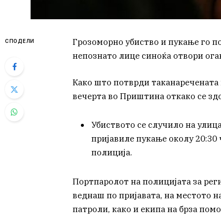
Грозоморно убиство и пукање го пот
СПОДЕЛИ
непознато лице синоќа отвори ога
Како што потврди таканаречената к
вечерта во Приштина откако се зд
Убиството се случило на улица
пријавиле пукање околу 20:30 
полиција.
Портпаролот на полицијата за рег
веднаш по пријавата, на местото 
патроли, како и екипа на брза пом