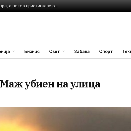
Го фрлила билетот без да знае дека добила 1 милион евра, а потоа пристигнале општинските работници: Некој плачел на крајот…
нија
Бизнис
Свет
Забава
Спорт
Тех
Маж убиен на улица