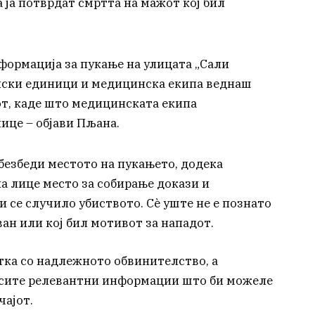
 ја потврдат смртта на мажот кој бил
формација за пукање на улицата „Сали
ски единици и медицинска екипа веднаш
от, каде што медицинската екипа
ице – објави Пљана.
безбеди местото на пукањето, додека
а лице место за собирање докази и
 се случило убиството. Сè уште не е познато
н или кој бил мотивот за нападот.
тка со надлежното обвинителство, а
а сите релевантни информации што би можеле
чајот.