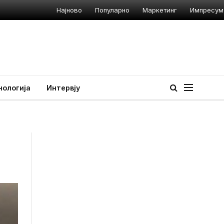
Најново
Популарно
Маркетинг
Импресум
нологија
Интервју