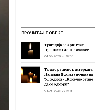
ПРОЧИТАЈ ПОВЕЌЕ
Трагедија во Хрватска:
Прогласен Ден на жалост
04.08.2026 во 18:05
Тага во регионот, актерката
Наталија Дончева почина на
56. години – „Конечно отиде
да се одмори“
04.08.2026 во 10:18