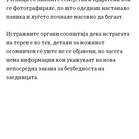
се фотографирале, по што одеднаш настанало
паника и луѓето почнале масовно да бегаат.
Истражните органи соопштија дека истрагата
на терен е во тек, детали за можниот
осомничен сè уште не се објавени, но засега
нема информации кои укажуваат на нова
непосредна закана за безбедноста на
заедницата.