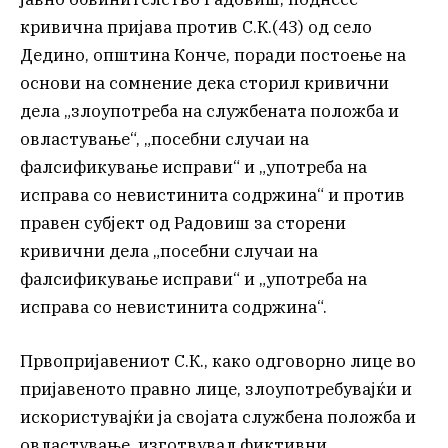
кривична пријава против С.К.(43) од село
Дедино, општина Конче, поради постоење на
основи на сомнение дека сторил кривични
дела „злоупотреба на службената положба и
овластување“, „посебни случаи на
фалсификување исправи“ и „употреба на
исправа со невистинита содржина“ и против
правен субјект од Радовиш за сторени
кривични дела „посебни случаи на
фалсификување исправи“ и „употреба на
исправа со невистинита содржина“.
Првопријавениот С.К., како одговорно лице во
пријавеното правно лице, злоупотребувајќи и
искористувајќи ја својата службена положба и
овластување, изготвувал фиктивни