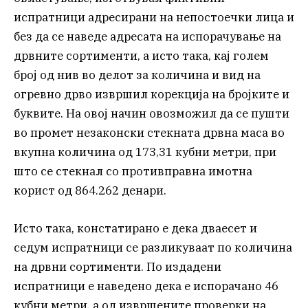
испратници адресирани на непостоечки лица и
без да се наведе адресата на испорачување на
дрвните сортименти, а исто така, кај голем
број од нив во делот за количина и вид на
огревно дрво извршил корекција на бројките и
буквите. На овој начин овозможил да се пушти
во промет незаконски стекната дрвна маса во
вкупна количина од 173,31 кубни метри, при
што се стекнал со противправна имотна
корист од 864.262 денари.
Исто така, констатирано е дека дваесет и
седум испратници се разликуваат по количина
на дрвни сортименти. По издадени
испратници е наведено дека е испорачано 46
кубни метри, а од извршените проверки на