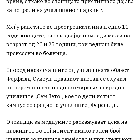
време, откако во станицата пристигнала дојава
за истрели на училишниот паркинг.
Меѓу ранетите во престрелката има и едно 11-
годишно дете, како и двајца помлади мажи на
возраст од 20 и 25 години, кои веднаш биле
пренесени во болница.
Според информациите од училишната област
Ферфилд-Суисун, крвавиот настан се случил
по церемонијата на дипломирање во средното
училиште „Сем Јето“, кое го дели истиот
кампус со средното училиште „Ферфилд“.
Очевидци за медиумите раскажуваат дека на
паркингот во тој момент имало голем број
ученици со нивните семејства и пријатели кои