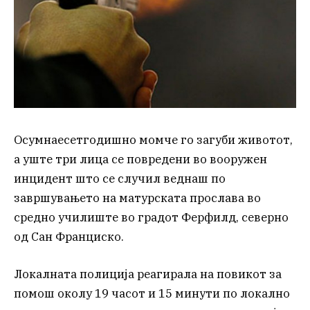
Осумнаесетгодишно момче го загуби животот,
а уште три лица се повредени во вооружен
инцидент што се случил веднаш по
завршувањето на матурската прослава во
средно училиште во градот Ферфилд, северно
од Сан Франциско.
Локалната полиција реагирала на повикот за
помош околу 19 часот и 15 минути по локално