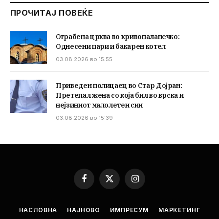
ПРОЧИТАЈ ПОВЕЌЕ
Ограбена црква во кривопаланечко:
Однесени пари и бакарен котел
03.08.2026 во 15:55
Приведен полицаец во Стар Дојран:
Претепал жена со која бил во врска и
нејзиниот малолетен син
03.08.2026 во 15:39
Facebook
X
Instagram
(Twitter)
НАСЛОВНА
НАЈНОВО
ИМПРЕСУМ
МАРКЕТИНГ