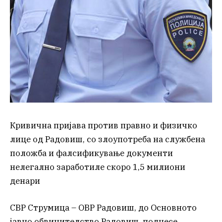
Кривична пријава против правно и физичко
лице од Радовиш, со злоупотреба на службена
положба и фалсификување документи
нелегално заработиле скоро 1,5 милиони
денари
СВР Струмица – ОВР Радовиш, до Основното
јавно обвинителство Радовиш, поднесе