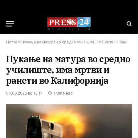
Home
»
Пукање на матура во средно училиште, има мртви и ранети во Калифорнија
Пукање на матура во средно
училиште, има мртви и
ранети во Калифорнија
04.06.2026 во 13:17
1 Min Read