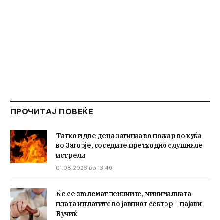
ПРОЧИТАЈ ПОВЕЌЕ
Татко и две деца загинаа во пожар во куќа
во Загорје, соседите претходно слушнале
истрели
01.08.2026 во 13:40
Ќе се зголемат пензиите, минималната
плата и платите во јавниот сектор – најави
Вучиќ