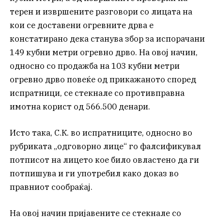
терен и извршените разговори со лицата на
кои се доставени огревните дрва е
констатирано дека станува збор за испорачани
149 кубни метри огревно дрво. На овој начин,
односно со продажба на 103 кубни метри
огревно дрво повеќе од прикажаното според
испратници, се стекнале со противправна
имотна корист од 566.500 денари.
Исто така, С.К. во испратниците, односно во
рубриката „одговорно лице“ го фалсификувал
потписот на лицето кое било овластено да ги
потпишува и ги употребил како доказ во
правниот сообраќај.
На овој начин пријавените се стекнале со