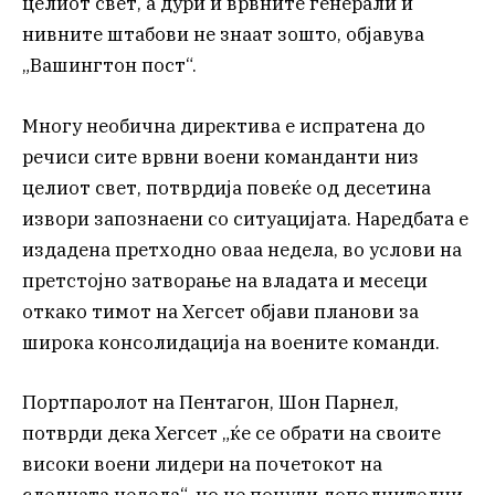
целиот свет, а дури и врвните генерали и
нивните штабови не знаат зошто, објавува
„Вашингтон пост“.
Многу необична директива е испратена до
речиси сите врвни воени команданти низ
целиот свет, потврдија повеќе од десетина
извори запознаени со ситуацијата. Наредбата е
издадена претходно оваа недела, во услови на
претстојно затворање на владата и месеци
откако тимот на Хегсет објави планови за
широка консолидација на воените команди.
Портпаролот на Пентагон, Шон Парнел,
потврди дека Хегсет „ќе се обрати на своите
високи воени лидери на почетокот на
следната недела“, но не понуди дополнителни