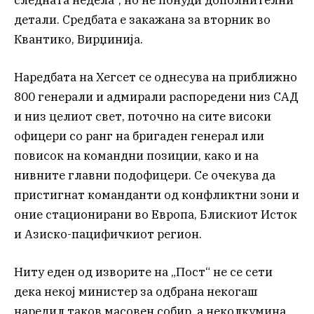
детали. Средбата е закажана за вторник во
Квантико, Вирџинија.
Наредбата на Хегсет се однесува на приближно
800 генерали и адмирали распоредени низ САД
и низ целиот свет, поточно на сите високи
офицери со ранг на бригаден генерал или
повисок на командни позиции, како и на
нивните главни подофицери. Се очекува да
пристигнат команданти од конфликтни зони и
оние стационирани во Европа, Блискиот Исток
и Азиско-пацифичкиот регион.
Ниту еден од изворите на „Пост“ не се сети
дека некој министер за одбрана некогаш
наредил таков масовен собир, а неколкумина