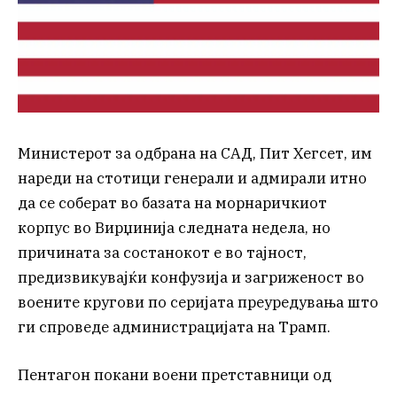
Министерот за одбрана на САД, Пит Хегсет, им
нареди на стотици генерали и адмирали итно
да се соберат во базата на морнаричкиот
корпус во Вирџинија следната недела, но
причината за состанокот е во тајност,
предизвикувајќи конфузија и загриженост во
воените кругови по серијата преуредувања што
ги спроведе администрацијата на Трамп.
Пентагон покани воени претставници од