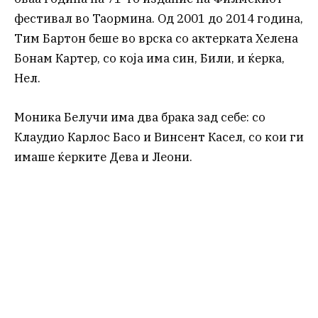
фестивал во Таормина. Од 2001 до 2014 година,
Тим Бартон беше во врска со актерката Хелена
Бонам Картер, со која има син, Били, и ќерка,
Нел.
Моника Белучи има два брака зад себе: со
Клаудио Карлос Басо и Винсент Касел, со кои ги
имаше ќерките Дева и Леони.