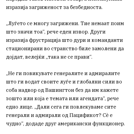
изразија загриженост за безбедноста.
„Луѓето се многу загрижени. Тие немаат поим
што значи тоа“, рече еден извор. Други
изразија фрустрација што дури и команданти
стационирани во странство биле замолени да
дојдат, велејќи „така не се прави“.
„Не ги повикувате генералите и адмиралите
што ги водат своите луѓе и глобални сили во
соба надвор од Вашингтон без да им кажете
зошто или која е темата или агендата“, рече
едно лице. „Дали сега ги повлекуваме сите
генерали и адмирали од Пацификот? Сè е
чудно“, додаде друг американски функционер.