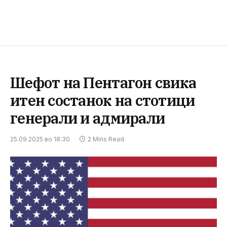
Шефот на Пентагон свика
итен состанок на стотици
генерали и адмирали
25.09.2025 во 18:30
2 Mins Read