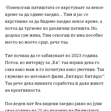
-Понекогаш патиштата се вкрстуваат за некое
време за да одиме заедно… Тим и јас се
вкрстивме за да бидеме заедно некое време, а
потоа да тргнеме по различни патишта. Но,
додека сум жива, Тим секогаш ќе има посебно
место во моето срце, рече таа.
Тие почнаа да се забавуваат во 2023 година.
Потоа, во интервју за „Ел“, таа изјави дека го
сака како маж и го почитува како уметник. Таа
глумеше во неговиот филм „Битлџус Битлџус“.
Таа рече дека нивната соработка ѝ дала живот
на креативноста.
Последен пат беа видени заедно јавно во јуни
оваа година на 71-то издание на Филмскиот