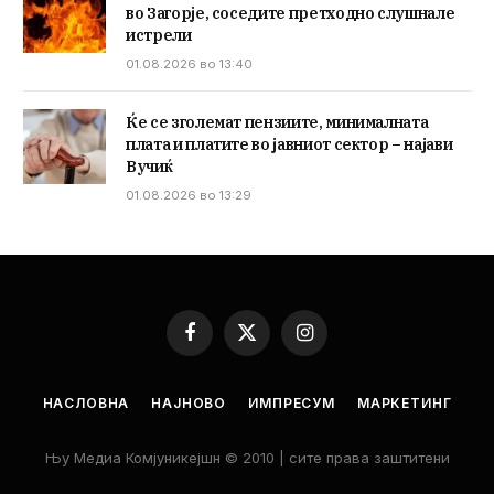
во Загорје, соседите претходно слушнале
истрели
01.08.2026 во 13:40
Ќе се зголемат пензиите, минималната
плата и платите во јавниот сектор – најави
Вучиќ
01.08.2026 во 13:29
Facebook
X
Instagram
(Twitter)
НАСЛОВНА
НАЈНОВО
ИМПРЕСУМ
МАРКЕТИНГ
Њу Медиа Комјуникејшн © 2010 | сите права заштитени