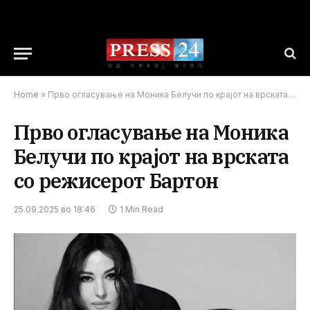
Home
»
Прво огласување на Моника Белучи по крајот на врската со режисерот Бартон
Прво огласување на Моника
Белучи по крајот на врската
со режисерот Бартон
25.09.2025 во 18:46
1 Min Read