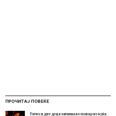
ПРОЧИТАЈ ПОВЕЌЕ
Татко и две деца загинаа во пожар во куќа