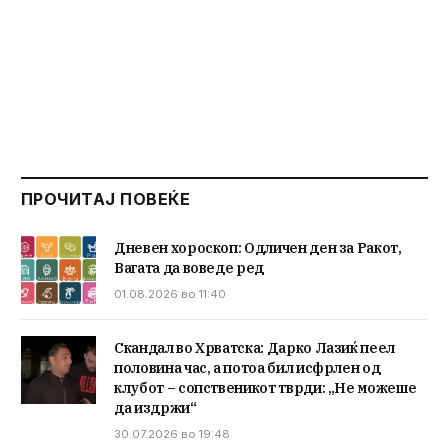
ПРОЧИТАЈ ПОВЕЌЕ
Дневен хороскоп: Одличен ден за Ракот,
Вагата да воведе ред
01.08.2026 во 11:40
Скандал во Хрватска: Дарко Лазиќ пеел
половина час, а потоа бил исфрлен од
клубот – сопственикот тврди: „Не можеше
да издржи“
30.07.2026 во 19:48