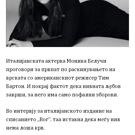
Италијанската актерка Моника Белучи
проговори за првпат по раскинувањето на
врската со американскиот режисер Тим
Бартон. И покрај фактот дека нивната љубов
заврши, за него има само пофални зборови.
Во интервју за италијанското издание на
списанието „Вог“, таа истакна дека меѓу нив
нема лоша крв.