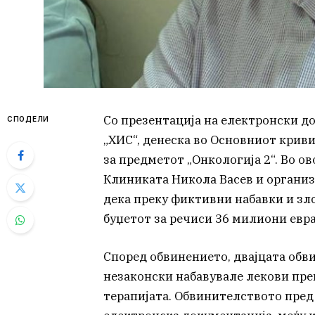
Со презентација на електронски д
СПОДЕЛИ
„ХИС“, денеска во Основниот крив
за предметот „Онкологија 2“. Во о
Клиниката Никола Васев и организ
дека преку фиктивни набавки и зл
буџетот за речиси 36 милиони евра
Според обвинението, двајцата обв
незаконски набавувале лекови пре
терапијата. Обвинителството пред