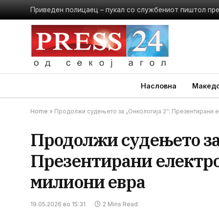
Приведен полицаец – пукал со службениот пиштол пр
Насловна
Македо
Home
»
Продолжи судењето за „Онкологија 2“: Презентирани е
Продолжи судењето за 
Презентирани електро
милиони евра
19.05.2026 во 15:31
2 Mins Read