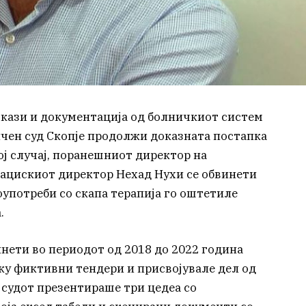
окази и документација од болничкиот систем
ичен суд Скопје продолжи доказната постапка
вој случај, поранешниот директор на
ацискиот директор Нехад Нухи се обвинети
оупотреби со скапа терапија го оштетиле
.
инети во периодот од 2018 до 2022 година
ку фиктивни тендери и присвојувале дел од
 судот презентираше три цедеа со