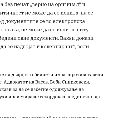
а без печат „верно на оригинал“ и
нтичност не може да се испита, па се
од документите се во електронска
то така, не може да се испита, ниту
збедени овие документи. Вакви докази
 да се издвојат и ковертираат“, вели
е на двајцата обвинети имаа спротивставени
. Адвокатот на Васев, Боби Спирковски,
кази за да се избегне одолжување на
Нухи инсистираше секој доказ поединечно да