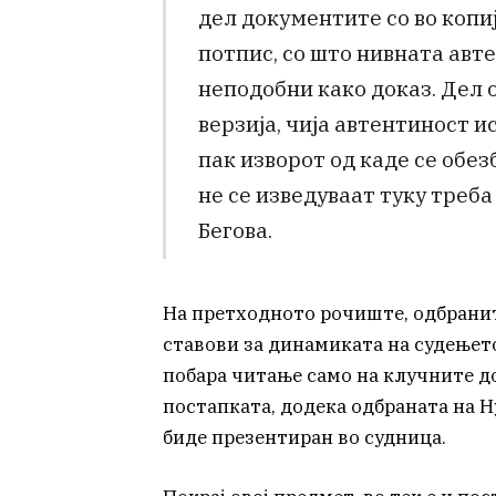
дел документите со во копиј
потпис, со што нивната авте
неподобни како доказ. Дел 
верзија, чија автентиност ис
пак изворот од каде се обе
не се изведуваат туку треба
Бегова.
На претходното рочиште, одбранит
ставови за динамиката на судењето
побара читање само на клучните до
постапката, додека одбраната на 
биде презентиран во судница.