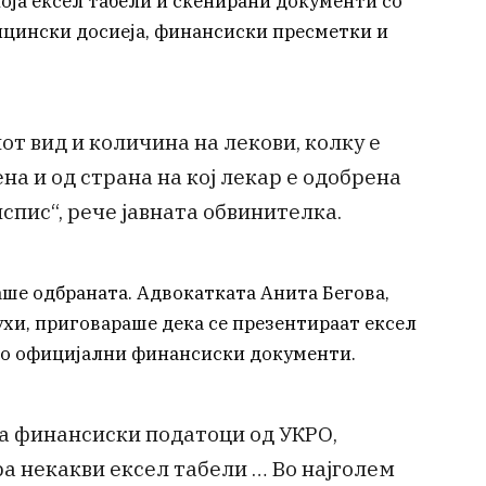
оја ексел табели и скенирани документи со
ицински досиеја, финансиски пресметки и
от вид и количина на лекови, колку е
а и од страна на кој лекар е одобрена
спис“, рече јавната обвинителка.
аше одбраната. Адвокатката Анита Бегова,
хи, приговараше дека се презентираат ексел
сто официјални финансиски документи.
а финансиски податоци од УКРО,
а некакви ексел табели … Во најголем