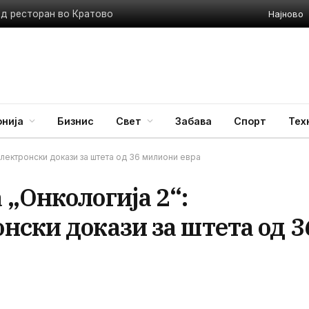
Најново
ед ресторан во Кратово
нија
Бизнис
Свет
Забава
Спорт
Тех
лектронски докази за штета од 36 милиони евра
„Онкологија 2“:
нски докази за штета од 3