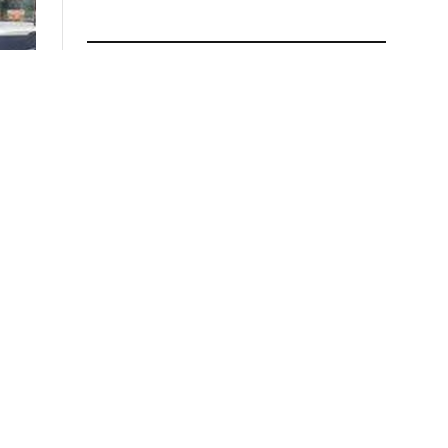
ПРОЧИТАЈ ПОВЕЌЕ
Ограбена црква во
кривопаланечко: Однесени
пари и бакарен котел
03.08.2026 во 15:55
Приведен полицаец во Стар
Дојран: Претепал жена со
која бил во врска и нејзиниот
малолетен син
03.08.2026 во 15:39