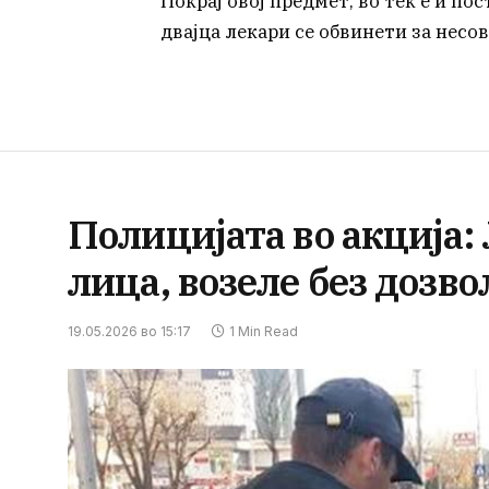
Покрај овој предмет, во тек е и пос
двајца лекари се обвинети за несо
Полицијата во акција:
лица, возеле без дозво
19.05.2026 во 15:17
1 Min Read