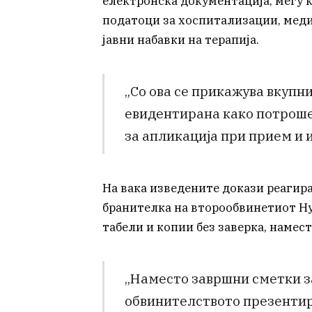
електронска документација, меѓу к
податоци за хоспитализации, мед
јавни набавки на терапија.
„Со ова се прикажува вкупни
евидентирана како потрошен
за апликација при прием и и
На вака изведените докази реагир
бранителка на второобвинетиот Ну
табели и копии без заверка, наме
„Наместо завршни сметки з
обвинителството презентир