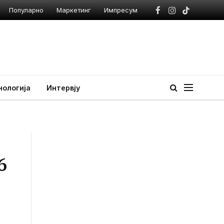
Популарно
Маркетинг
Импресум
Facebook
Instagram
TikTok
нологија
Интервју
6