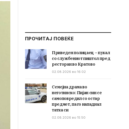
ПРОЧИТАЈ ПОВЕЌЕ
Приведен полицаец – пукал
со службениот пиштол пред
ресторан во Кратово
02.08.2026 во 16:02
Семејна драма во
неготинско: Пијан син се
самоповредил со остар
предмет, па го нападнал
татка си
02.08.2026 во 15:50