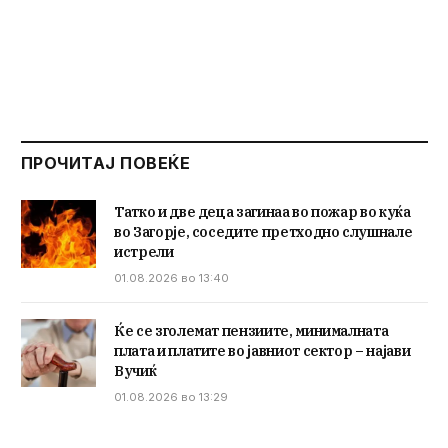
ПРОЧИТАЈ ПОВЕЌЕ
Татко и две деца загинаа во пожар во куќа
во Загорје, соседите претходно слушнале
истрели
01.08.2026 во 13:40
Ќе се зголемат пензиите, минималната
плата и платите во јавниот сектор – најави
Вучиќ
01.08.2026 во 13:29