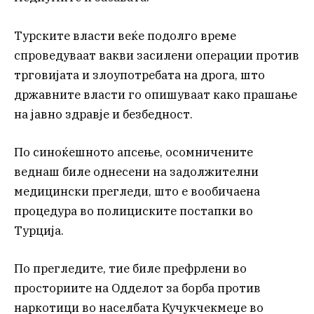
Турските власти веќе подолго време
спроведуваат вакви засилени операции против
трговијата и злоупотребата на дрога, што
државните власти го опишуваат како прашање
на јавно здравје и безбедност.
По синоќешното апсење, осомничените
веднаш биле однесени на задолжителни
медицински прегледи, што е вообичаена
процедура во полициските постапки во
Турција.
По прегледите, тие биле префрлени во
просториите на Одделот за борба против
наркотици во населбата Кучукчекмеџе во