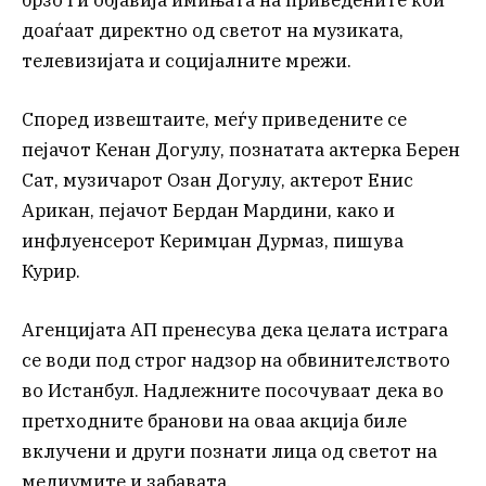
брзо ги објавија имињата на приведените кои
доаѓаат директно од светот на музиката,
телевизијата и социјалните мрежи.
Според извештаите, меѓу приведените се
пејачот Кенан Догулу, познатата актерка Берен
Сат, музичарот Озан Догулу, актерот Енис
Арикан, пејачот Бердан Мардини, како и
инфлуенсерот Керимџан Дурмаз, пишува
Курир.
Агенцијата АП пренесува дека целата истрага
се води под строг надзор на обвинителството
во Истанбул. Надлежните посочуваат дека во
претходните бранови на оваа акција биле
вклучени и други познати лица од светот на
медиумите и забавата.