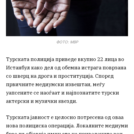
ФОТО: МВР
Турската полиција приведе вкупно 22 лица во
Истанбул како дел од обемна истрага поврзана
со шверц на дрога и проституција. Според
првичните медиумски извештаи, меѓу
уапсените се наоѓаат и најпознатите турски
актерски и музички ѕвезди.
Турската јавност е целосно потресена од оваа
нова полициска операција. Локалните медиуми