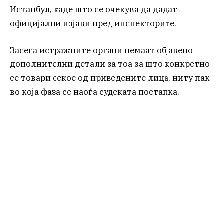
Истанбул, каде што се очекува да дадат
официјални изјави пред инспекторите.
Засега истражните органи немаат објавено
дополнителни детали за тоа за што конкретно
се товари секое од приведените лица, ниту пак
во која фаза се наоѓа судската постапка.