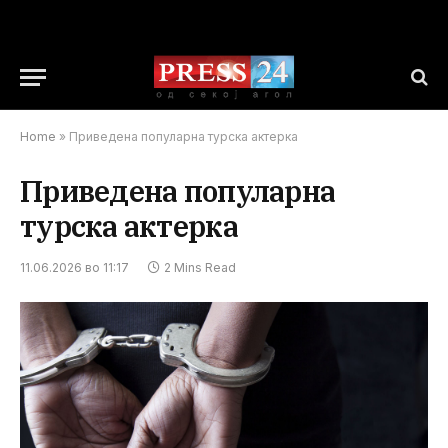
Home
»
Приведена популарна турска актерка
Приведена популарна
турска актерка
11.06.2026 во 11:17
2 Mins Read