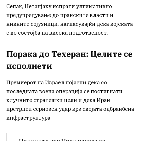
Сепак, Нетанјаху испрати ултимативно
предупредување до иранските власти и
нивните сојузници, нагласувајќи дека војската
е во состојба на висока подготвеност.
Порака до Техеран: Целите се
исполнети
Премиерот на Израел појасни дека со
последната воена операција се постигнати
клучните стратешки цели и дека Иран
претрпел сериозен удар врз својата одбранбена
инфраструктура:
„Нападите врз Иран засега се