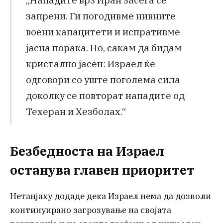
запрени. Ги погодивме нивните
воени капацитети и испративме
јасна порака. Но, сакам да бидам
кристално јасен: Израел ќе
одговори со уште поголема сила
доколку се повторат нападите од
Техеран и Хезболах.“
Безбедноста на Израел
останува главен приоритет
Нетанјаху додаде дека Израел нема да дозволи
континуирано загрозување на својата