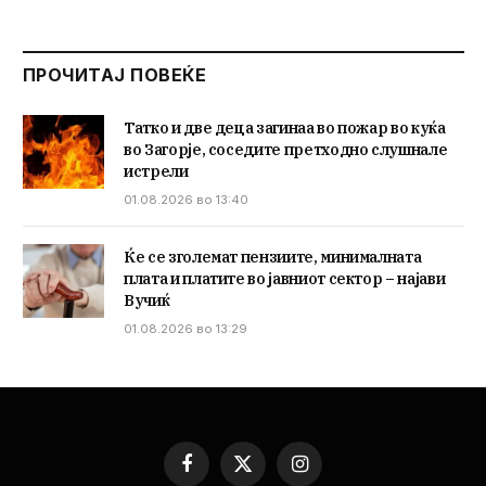
ПРОЧИТАЈ ПОВЕЌЕ
Татко и две деца загинаа во пожар во куќа
во Загорје, соседите претходно слушнале
истрели
01.08.2026 во 13:40
Ќе се зголемат пензиите, минималната
плата и платите во јавниот сектор – најави
Вучиќ
01.08.2026 во 13:29
Facebook
X
Instagram