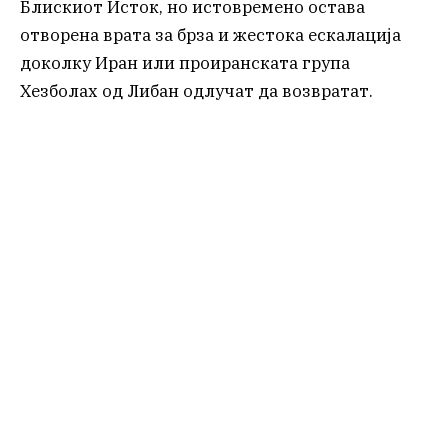
Блискиот Исток, но истовремено остава
отворена врата за брза и жестока ескалација
доколку Иран или проиранската група
Хезболах од Либан одлучат да возвратат.