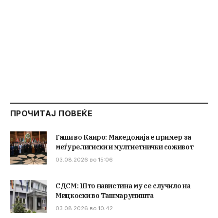
ПРОЧИТАЈ ПОВЕЌЕ
Гаши во Каиро: Македонија е пример за
меѓурелигиски и мултиетнички соживот
03.08.2026 во 15:06
СДСМ: Што навистина му се случило на
Мицкоски во Ташмаруништа
03.08.2026 во 10:42