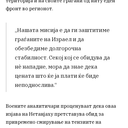
територија и на своите граѓани од ниту еден
фронт во регионот.
„Нашата мисија е да ги заштитиме
граѓаните на Израел и да
обезбедиме долгорочна
стабилност. Секој кој се обидува да
нè нападне, мора да знае дека
цената што ќе ја плати ќе биде
неподнослива.“
Воените аналитичари проценуваат дека оваа
изјава на Нетанјаху претставува обид за
привремено смирување на тензиите на