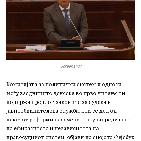
Screenshot
Комисијата за политички систем и односи
меѓу заедниците денеска во прво читање ги
поддржа предлог-законите за судска и
јавнообвинителска служба, кои се дел од
пакетот реформи насочени кон унапредување
на ефикасноста и независноста на
правосудниот систем, објави на сцојата Фејсбук