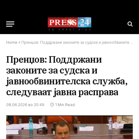
Home
»
Пренџов: Поддржани законите за судска и јавнообвинителска служба, следуваат јавнa расправa
Пренџов: Поддржани
законите за судска и
јавнообвинителска служба,
следуваат јавнa расправa
08.06.2026 во 20:49
1 Min Read