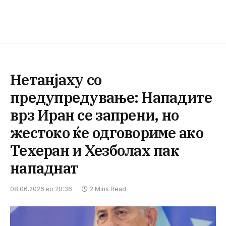
Нетанјаху со
предупредување: Нападите
врз Иран се запрени, но
жестоко ќе одговориме ако
Техеран и Хезболах пак
нападнат
08.06.2026 во 20:36
2 Mins Read