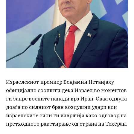
Израелскиот премиер Бенјамин Нетанјаху
официјално соопшти дека Израел во моментов
ги запре воените напади врз Иран. Оваа одлука
доаѓа по силниот бран воздушни удари кои
израелските сили ги извршија како одговор на
претходното ракетирање од страна на Техеран.