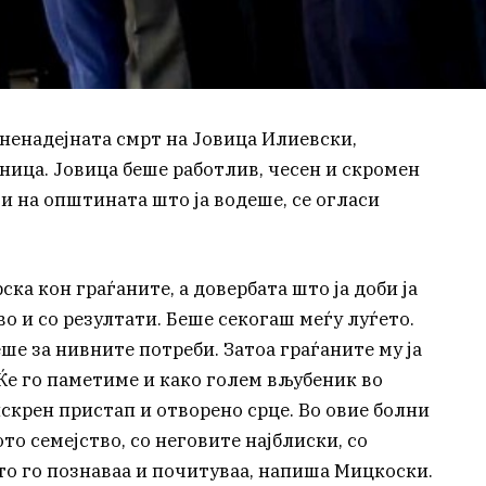
а ненадејната смрт на Јовица Илиевски,
ица. Јовица беше работлив, чесен и скромен
 и на општината што ја водеше, се огласи
ска кон граѓаните, а довербата што ја доби ја
во и со резултати. Беше секогаш меѓу луѓето.
ше за нивните потреби. Затоа граѓаните му ја
 Ќе го паметиме и како голем вљубеник во
искрен пристап и отворено срце. Во овие болни
то семејство, со неговите најблиски, со
то го познаваа и почитуваа, напиша Мицкоски.