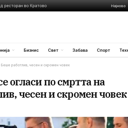
Најново
ед ресторан во Кратово
нија
Бизнис
Свет
Забава
Спорт
Тех
 Беше работлив, чесен и скромен човек
 огласи по смртта на
ив, чесен и скромен човек