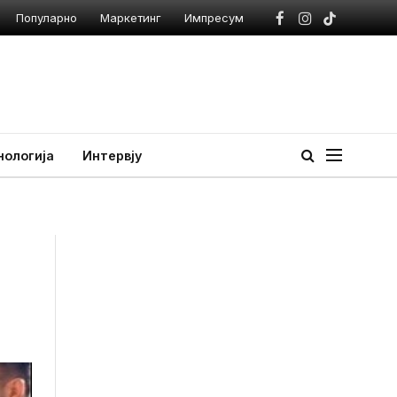
Популарно
Маркетинг
Импресум
Facebook
Instagram
TikTok
нологија
Интервју