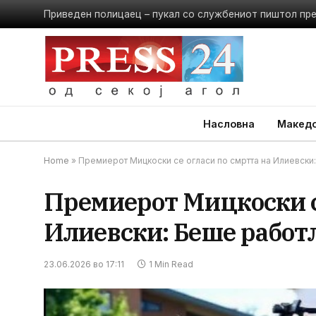
Приведен полицаец – пукал со службениот пиштол пр
Насловна
Македо
Home
»
Премиерот Мицкоски се огласи по смртта на Илиевски:
Премиерот Мицкоски се
Илиевски: Беше работл
23.06.2026 во 17:11
1 Min Read