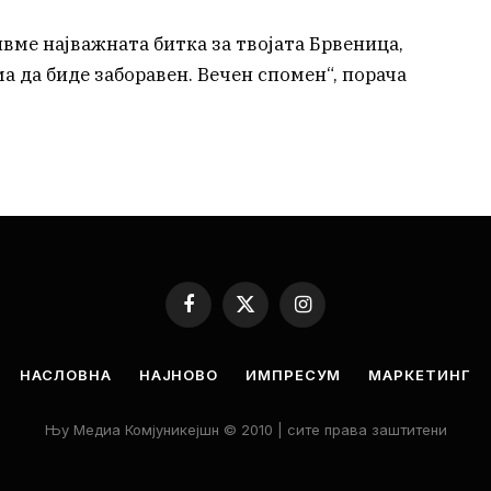
ивме најважната битка за твојата Брвеница,
а да биде заборавен. Вечен спомен“, порача
Facebook
X
Instagram
(Twitter)
НАСЛОВНА
НАЈНОВО
ИМПРЕСУМ
МАРКЕТИНГ
Њу Медиа Комјуникејшн © 2010 | сите права заштитени