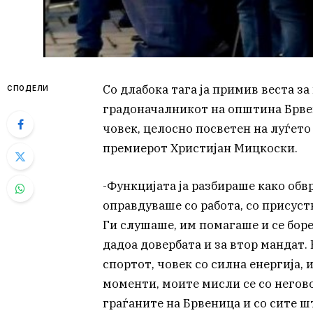
Со длабока тага ја примив веста з
СПОДЕЛИ
градоначалникот на општина Брвен
човек, целосно посветен на луѓето
премиерот Христијан Мицкоски.
-Функцијата ја разбираше како обвр
оправдуваше со работа, со присуст
Ги слушаше, им помагаше и се боре
дадоа довербата и за втор мандат.
спортот, човек со силна енергија, 
моменти, моите мисли се со негово
граѓаните на Брвеница и со сите ш