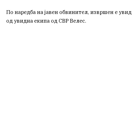
По наредба на jавен обвинител, извршен е увид
од увидна екипа од СВР Велес.