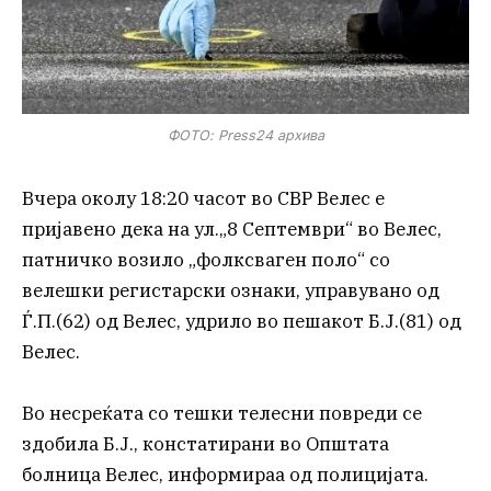
ФОТО: Press24 архива
Вчера околу 18:20 часот во СВР Велес е
пријавено дека на ул.„8 Септември“ во Велес,
патничко возило „фолксваген поло“ со
велешки регистарски ознаки, управувано од
Ѓ.П.(62) од Велес, удрило во пешакот Б.Ј.(81) од
Велес.
Во несреќата со тешки телесни повреди се
здобила Б.Ј., констатирани во Општата
болница Велес, информираа од полицијата.