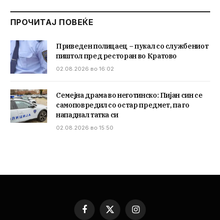
ПРОЧИТАЈ ПОВЕЌЕ
Приведен полицаец – пукал со службениот
пиштол пред ресторан во Кратово
02.08.2026 во 16:02
Семејна драма во неготинско: Пијан син се
самоповредил со остар предмет, па го
нападнал татка си
02.08.2026 во 15:50
Facebook
X
Instagram