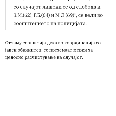
со случајот лишени се од слобода и
З.М.(62), Г.Б.(64) и М.Д.(69)“, се вели во
соопштението на полицијата.
Оттаму соопштија дека во координација со
јавен обвинител, се преземаат мерки за
целосно расчистување на случајот.