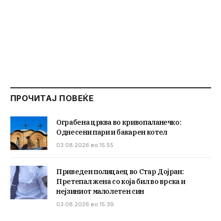
ПРОЧИТАЈ ПОВЕЌЕ
Ограбена црква во кривопаланечко:
Однесени пари и бакарен котел
03.08.2026 во 15:55
Приведен полицаец во Стар Дојран:
Претепал жена со која бил во врска и
нејзиниот малолетен син
03.08.2026 во 15:39