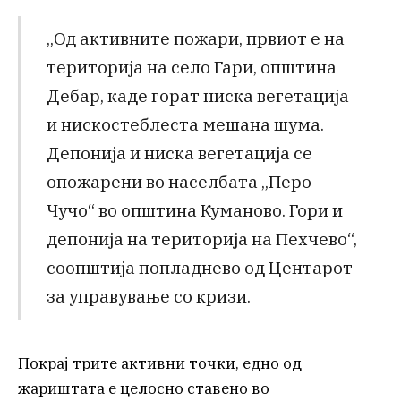
„Од активните пожари, првиот е на
територија на село Гари, општина
Дебар, каде горат ниска вегетација
и нискостеблеста мешана шума.
Депонија и ниска вегетација се
опожарени во населбата „Перо
Чучо“ во општина Куманово. Гори и
депонија на територија на Пехчево“,
соопштија попладнево од Центарот
за управување со кризи.
Покрај трите активни точки, едно од
жариштата е целосно ставено во