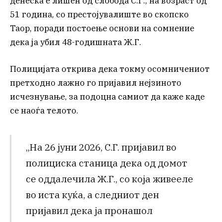
денеска е лишен од слобода С.Г., на возраст од
51 година, со престојувалиште во скопско
Таор, поради постоење основи на сомнение
дека ја убил 48-годишната Ж.Г.
Полицијата открива дека токму осомничениот
претходно лажно го пријавил нејзиното
исчезнување, за подоцна самиот да каже каде
се наоѓа телото.
„На 26 јуни 2026, С.Г. пријавил во
полициска станица дека од домот
се оддалечила Ж.Г., со која живееле
во иста куќа, а следниот ден
пријавил дека ја пронашол