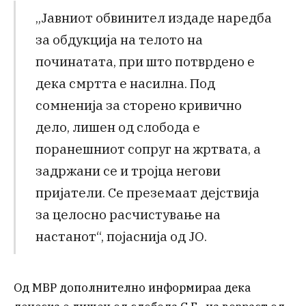
„Јавниот обвинител издаде наредба
за обдукција на телото на
починатата, при што потврдено е
дека смртта е насилна. Под
сомненија за сторено кривично
дело, лишен од слобода е
поранешниот сопруг на жртвата, а
задржани се и тројца негови
пријатели. Се преземаат дејствија
за целосно расчистување на
настанот“, појаснија од ЈО.
Од МВР дополнително информираа дека