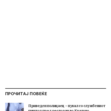
ПРОЧИТАЈ ПОВЕЌЕ
Приведен полицаец – пукал со службениот
пиштол пред ресторан во Кратово