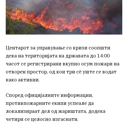
Центарот за управување со кризи соопшти
дека на територијата на државата до 14:00
часот се регистрирани вкупно осум пожари на
отворен простор, од кои три сè уште се водат
како активни.
Според официјалните информации,
противпожарните екипи успеале да
локализираат дел од жариштата, додека
четири се целосно изгаснати.