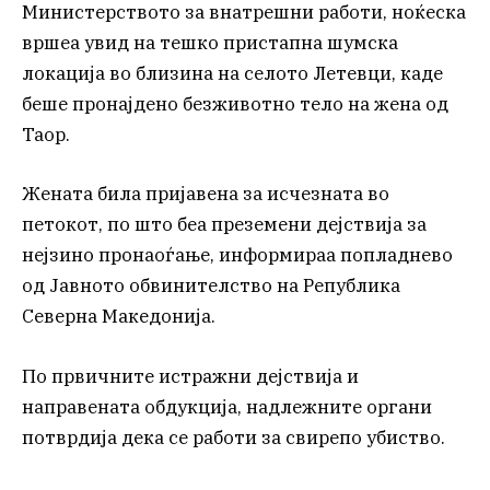
Министерството за внатрешни работи, ноќеска
вршеа увид на тешко пристапна шумска
локација во близина на селото Летевци, каде
беше пронајдено безживотно тело на жена од
Таор.
Жената била пријавена за исчезната во
петокот, по што беа преземени дејствија за
нејзино пронаоѓање, информираа попладнево
од Јавното обвинителство на Република
Северна Македонија.
По првичните истражни дејствија и
направената обдукција, надлежните органи
потврдија дека се работи за свирепо убиство.