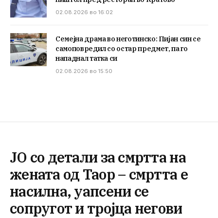
02.08.2026 во 16:02
Семејна драма во неготинско: Пијан син се
самоповредил со остар предмет, па го
нападнал татка си
02.08.2026 во 15:50
ЈО со детали за смртта на
жената од Таор – смртта е
насилна, уапсени се
сопругот и тројца негови