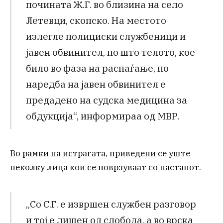
почината Ж.Г. во близина на село
Летевци, скопско. На местото
излегле полициски службеници и
јавен обвинител, по што телото, кое
било во фаза на распаѓање, по
наредба на јавен обвинител е
предадено на судска медицина за
обдукција“, информираа од МВР.
Во рамки на истрагата, приведени се уште
неколку лица кои се поврзуваат со настанот.
„Со С.Г. е извршен службен разговор
и тој е лишен од слобода, а во врска