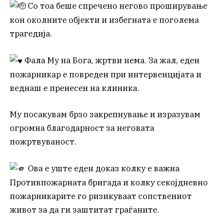
Со тоа беше спречено негово проширување
кон околните објекти и избегната е поголема
трагедија.
Фала Му на Бога, жртви нема. За жал, еден
пожарникар е повреден при интервенцијата и
веднаш е пренесен на клиника.
Му посакувам брзо закрепнување и изразувам
огромна благодарност за неговата
пожртвуваност.
Ова е уште еден доказ колку е важна
Противпожарната бригада и колку секојдневно
пожарникарите го ризикуваат сопствениот
живот за да ги заштитат граѓаните.