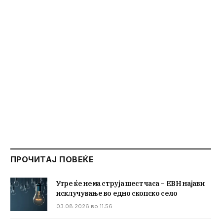
ПРОЧИТАЈ ПОВЕЌЕ
Утре ќе нема струја шест часа – ЕВН најави
исклучување во едно скопско село
03.08.2026 во 11:56