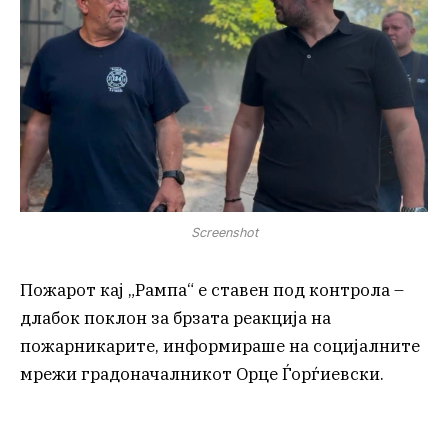
Screenshot
Пожарот кај „Рампа“ е ставен под контрола –
длабок поклон за брзата реакција на
пожарникарите, информираше на социјалните
мрежи градоначалникот Орце Ѓорѓиевски.