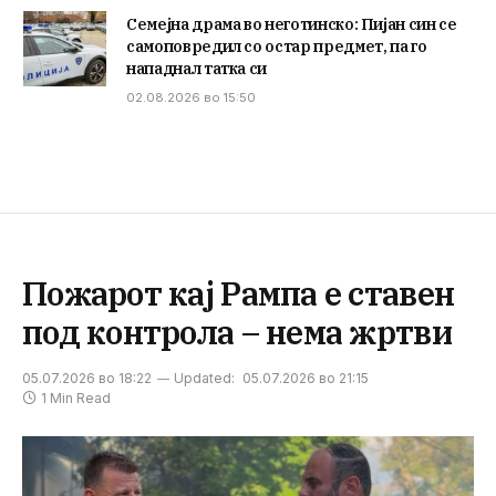
Семејна драма во неготинско: Пијан син се
самоповредил со остар предмет, па го
нападнал татка си
02.08.2026 во 15:50
Пожарот кај Рампа е ставен
под контрола – нема жртви
05.07.2026 во 18:22
Updated:
05.07.2026 во 21:15
1 Min Read