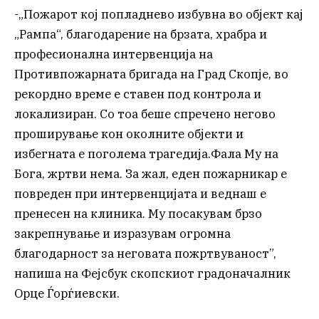
-„Пожарот кој попладнево избувна во објект кај
„Рампа“, благодарение на брзата, храбра и
професионална интервенција на
Противпожарната бригада на Град Скопје, во
рекордно време е ставен под контрола и
локализиран. Со тоа беше спречено негово
проширување кон околните објекти и
избегната е поголема трагедија.Фала Му на
Бога, жртви нема. За жал, еден пожарникар е
повреден при интервенцијата и веднаш е
пренесен на клиника. Му посакувам брзо
закрепнување и изразувам огромна
благодарност за неговата пожртвуваност”,
напиша на Фејсбук скопскиот градоначалник
Орце Ѓорѓиевски.