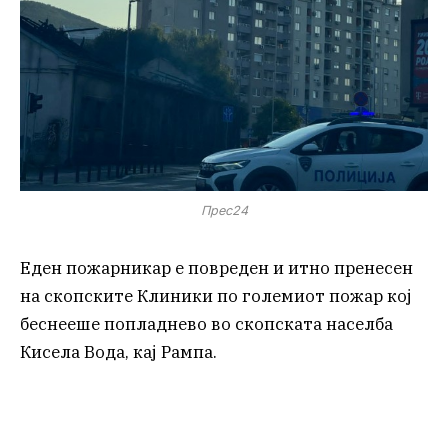
Прес24
Еден пожарникар е повреден и итно пренесен
на скопските Клиники по големиот пожар кој
беснееше попладнево во скопската населба
Кисела Вода, кај Рампа.