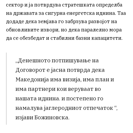
сектор и ја потврдува стратешката определба
на државата за сигурна енергетска иднина. Таа
додаде дека земјава го забрзува развојот на
обновливите извори, но дека паралелно мора
да се обезбедат и стабилни базни капацитети.
„Денешното потпишување на
Договорот е јасна потврда дека
Македонија има визија, има план и
има партнери кои веруваат во
нашата иднина. и постепено го
намалува јаглеродниот отпечаток “,
изјави Божиновска.