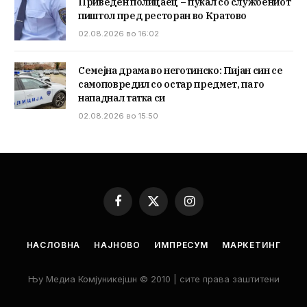
Приведен полицаец – пукал со службениот
пиштол пред ресторан во Кратово
02.08.2026 во 16:02
Семејна драма во неготинско: Пијан син се
самоповредил со остар предмет, па го
нападнал татка си
02.08.2026 во 15:50
Facebook
X
Instagram
(Twitter)
НАСЛОВНА
НАЈНОВО
ИМПРЕСУМ
МАРКЕТИНГ
Њу Медиа Комјуникејшн © 2010 | сите права заштитени