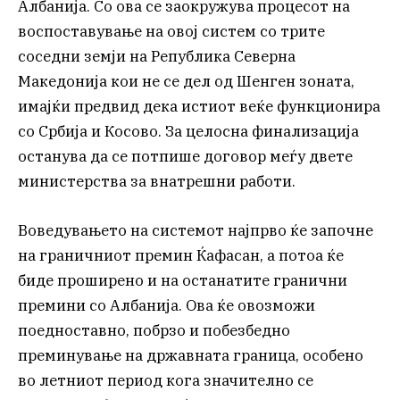
Албанија. Со ова се заокружува процесот на
воспоставување на овој систем со трите
соседни земји на Република Северна
Македонија кои не се дел од Шенген зоната,
имајќи предвид дека истиот веќе функционира
со Србија и Косово. За целосна финализација
останува да се потпише договор меѓу двете
министерства за внатрешни работи.
Воведувањето на системот најпрво ќе започне
на граничниот премин Ќафасан, а потоа ќе
биде проширено и на останатите гранични
премини со Албанија. Ова ќе овозможи
поедноставно, побрзо и побезбедно
преминување на државната граница, особено
во летниот период кога значително се