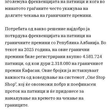
зголемува фреквенцијата на патници и кога во
минатото граѓаните често укажуваа на
долгите чекања на граничните премини.
Потребата од вакво решение најдобро ја
потврдува фреквенцијата на патници на
граничните премини со Република Албанија. Во
текот на 2025 година, на овие гранични
премини биле регистрирани вкупно 4.581.724
патници, од кои дури 2.318.080 на граничниот
премин Ќафасан. Овие бројки ја истакнуваат
важноста од воведување на системот „One Stop
Shop“, кој ќе овозможи побрз и поефикасен
проток на патници и ќе придонесе за
намалување на времето на чекање на
границите.