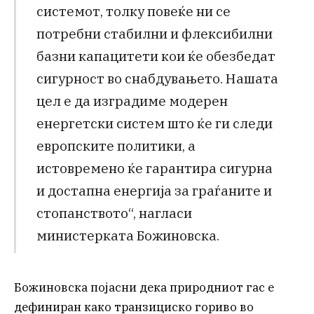
системот, толку повеќе ни се
потребни стабилни и флексибилни
базни капацитети кои ќе обезбедат
сигурност во снабдувањето. Нашата
цел е да изградиме модерен
енергетски систем што ќе ги следи
европските политики, а
истовремено ќе гарантира сигурна
и достапна енергија за граѓаните и
стопанството“, нагласи
министерката Божиновска.
Божиновска појасни дека природниот гас е
дефиниран како транзициско гориво во