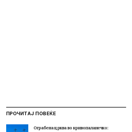
ПРОЧИТАЈ ПОВЕЌЕ
Ограбена црква во кривопаланечко: