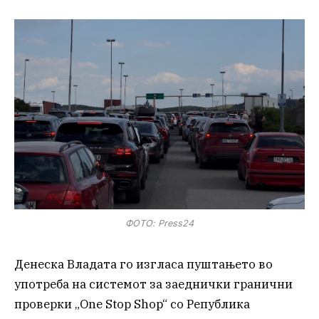
ФОТО: Press24
Денеска Владата го изгласа пуштањето во
употреба на системот за заеднички гранични
проверки „One Stop Shop“ со Република