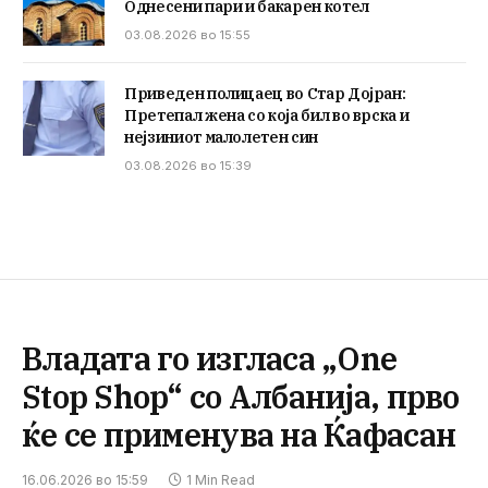
Однесени пари и бакарен котел
03.08.2026 во 15:55
Приведен полицаец во Стар Дојран:
Претепал жена со која бил во врска и
нејзиниот малолетен син
03.08.2026 во 15:39
Владата го изгласа „One
Stop Shop“ со Албанија, прво
ќе се применува на Ќафасан
16.06.2026 во 15:59
1 Min Read