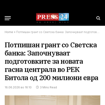
Home
»
Потпишан грант со Светска банка: Започнуваат подготовките за новата гасна централа во РЕК Битола од 200 милиони евра
Потпишан грант со Светска
банка: Започнуваат
подготовките за новата
гасна централа во РЕК
Битола од 200 милиони евра
16.06.2026 во 16:10
3 Mins Read