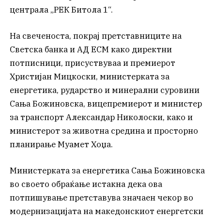
централа „РЕК Битола 1“.
На свеченоста, покрај претставниците на
Светска банка и АД ЕСМ како директни
потписници, присуствуваа и премиерот
Христијан Мицкоски, министерката за
енергетика, рударство и минерални суровини
Сања Божиновска, вицепремиерот и министер
за транспорт Александар Николоски, како и
министерот за животна средина и просторно
планирање Муамет Хоџа.
Министерката за енергетика Сања Божиновска
во своето обраќање истакна дека ова
потпишување претставува значаен чекор во
модернизацијата на македонскиот енергетски