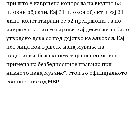
при што е извршена контрола на вкупно 63
пловни објекти. Кај 31 пловен објект и кај 31
лице, констатирани се 52 прекршоци… а по
извршено алкотестирање, кај девет лица било
утврдено дека се под дејство на алкохол. Кај
пет лица кои вршеле изнајмување на
педалинки, била констатирана нецелосна
примена на безбедносните правила при
нивното изнајмување“, стои во официјалното
соопштение од МВР.