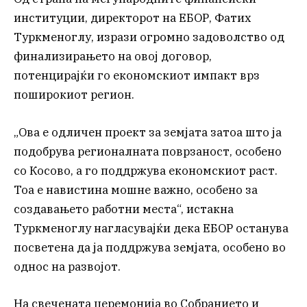
институции, директорот на ЕБОР, Фатих
Туркменоглу, изрази огромно задоволство од
финализирањето на овој договор,
потенцирајќи го економскиот импакт врз
поширокиот регион.
„Ова е одличен проект за земјата затоа што ја
подобрува регионалната поврзаност, особено
со Косово, а го поддржува економскиот раст.
Тоа е навистина мошне важно, особено за
создавањето работни места“, истакна
Туркменоглу нагласувајќи дека ЕБОР останува
посветена да ја поддржува земјата, особено во
однос на развојот.
На свечената церемонија во Собранието и