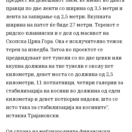
предмет на денешниот заем, ќе имаат во двата
правци по две ленти со ширина од 3,5 метри и
лента за запирање од 2,5 метри. Вкупната
ширина на патот ќе биде 27 метри. Теренот е
ридско-планински и е дел од масивот на
Скопска Црна Гора. Ова е исклучително тежок
терен за изведба. Затоа во проектот се
предвидуваат пет тунели со по две цевки или
вкупна должина на тие тунели е околу пет
километри, девет моста со должина од 2,5
километри, 11 потпатници, четири галерии за
стабилизација на косини во должина од еден
километар и девет потпорни ѕидови, што се
исто така за стабилизација на косините“,
истакна Трајановски.
Од страна на меѓународните финансиски