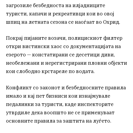
загрозиле безбедноста на илјадниците
туристи, капачи и рекреативци кои во овој
шпиц на летната сезона се наоѓаат во Охрид.
Покрај пијаните возачи, полицискиот филтер
откри вистински хаос со документацијата на
езерото — констатирани се десетици диви,
необележани и нерегистрирани пловни објекти
кои слободно крстареле по водата.
Конфликт со законот и безбедносните правила
имало и кај пет бизниси кои изнајмувале
педалинки за туристи, каде инспекторите
утврдиле дека воопшто не се применуваат
основните правила за заштита на луѓето.