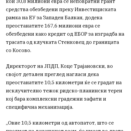
кои 30,8 милиони евра се неповратни грант
средства обезбедени преку Инвестициската
рамка на ЕУ за Западен Балкан, додека
преостанатите 167,6 милиони евра се
обезбедени како кредит од ЕБОР за изградба на
трасата од клучката Стенковец до границата
со Косово.
Директорот на ЈПДП, Коце Трајановски, во
својот детален преглед нагласи дека
преостанатите 10,5 километри ќе се градат на
исклучително тежок ридско-планински терен
кој бара комплексни градежни зафати и
специфична механизација.
„Овие 10,5 километри од автопатот, што се