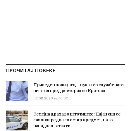
ПРОЧИТАЈ ПОВЕЌЕ
Приведен полицаец – пукал со службениот
пиштол пред ресторан во Кратово
02.08.2026 во 16:02
Семејна драма во неготинско: Пијан син се
самоповредил со остар предмет, па го
нападнал татка си