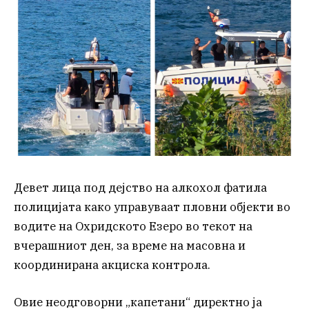
Девет лица под дејство на алкохол фатила
полицијата како управуваат пловни објекти во
водите на Охридското Езеро во текот на
вчерашниот ден, за време на масовна и
координирана акциска контрола.
Овие неодговорни „капетани“ директно ја