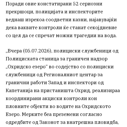
Поради овие констатирани 52 сериозни
прекршоци, полицијата и инспекторите
веднаш изрекоа соодветни казни, најавувајќи
дека ваквите контроли ќе станат секојдневие
со цел да се спречат можни трагедии на вода.
„Вчера (05.07.2026), полициски службеници од
Полициската станица за граничен надзор
„Охридско езеро“ во содејство со полициски
службеници од Регионалниот центар за
гранични работи Запад и инспектори од
Капетанија на пристаништа Охрид, реализираа
координирани акциски контроли кон
пловните објекти во водите на Охридското
Езеро. Мерките беа преземени согласно
одредбите од Законот за внатрешна пловидба,