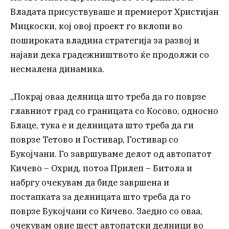
Владата присуствуваше и премиерот Христијан
Мицкоски, кој овој проект го вклопи во
пошироката владина стратегија за развој и
најави дека градежништвото ќе продолжи со
несмалена динамика.
„Покрај оваа делница што треба да го поврзе
главниот град со границата со Косово, односно
Блаце, тука е и делницата што треба да ги
поврзе Тетово и Гостивар, Гостивар со
Букојчани. Го завршуваме делот од автопатот
Кичево – Охрид, потоа Прилеп – Битола и
набргу очекувам да биде завршена и
постапката за делницата што треба да го
поврзе Букојчани со Кичево. Заедно со оваа,
очекувам овие шест автопатски делници во