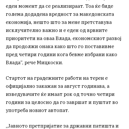
еден момент да се реализираат. Тоа ќе биде
голема додадена вредност за македонската
економија, нешто што за мене претставува
исклучително важно и е еден од врвните
приоритети на оваа Влада, економскиот развој
да продолжи онака како што го поставивме
пред четири години кога бевме избрани како
Влада“, рече Мицкоски.
Стартот на градежните работи на терен е
официјално закажан за август годинава, а
изведувачите ќе имаат рок од точно четири
години за целосно да го завршат и пуштат во
употреба новиот автопат.
„Јавното претпријатие за државни патишта и