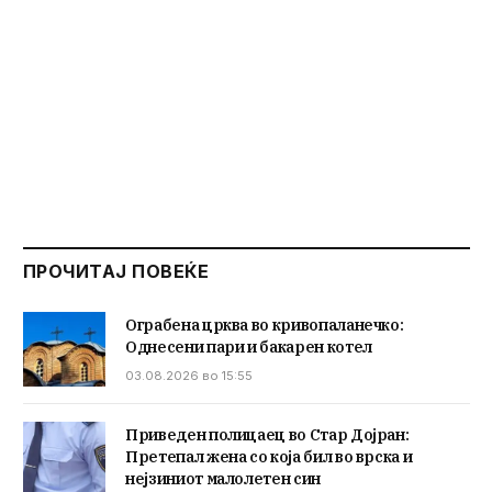
ПРОЧИТАЈ ПОВЕЌЕ
Ограбена црква во кривопаланечко:
Однесени пари и бакарен котел
03.08.2026 во 15:55
Приведен полицаец во Стар Дојран:
Претепал жена со која бил во врска и
нејзиниот малолетен син