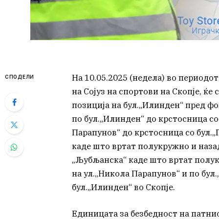
На 10.05.2025 (недела) во периодот
СПОДЕЛИ
на Сојуз на спортови на Скопје, ќе 
позиција на бул.„Илинден“ пред фо
по бул.„Илинден“ до крстосница со
Парапунов“ до крстосница со бул.„
каде што вртат полукружно и назад
„Љубљанска“ каде што вртат полук
на ул.„Никола Парапунов“ и по бул
бул.„Илинден“ во Скопје.
Единицата за безбедност на патнио