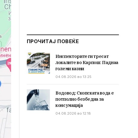
ПРОЧИТАЈ ПОВЕЌЕ
Инспекторите ги тресат
локалите во Карпош: Паднаа
големи казни
04.08.2026 во 13:25
Водовод: Скопската вода е
потполно безбедна за
консумација
04.08.2026 во 12:18