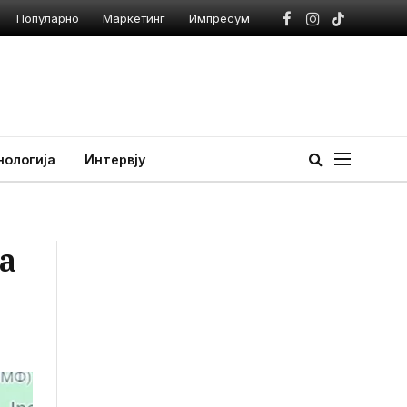
Популарно
Маркетинг
Импресум
Facebook
Instagram
TikTok
нологија
Интервју
а