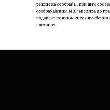
режим на сообраќај, при што сообр
сообраќајници. МВР апелира до гр
издаваат полициските службеници 
настанот.