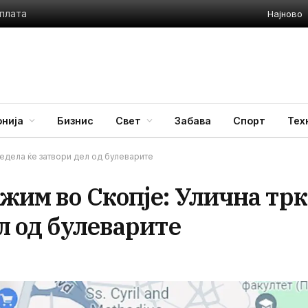
Најново
 плата
нија
Бизнис
Свет
Забава
Спорт
Тех
едела ќе затвори дел од булеварите
жим во Скопје: Улична трк
л од булеварите