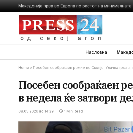
Македонија прва во Европа по растот на минималната
Насловна
Македо
Home
»
Посебен сообраќаен режим во Скопје: Улична трка в н
Посебен сообраќаен ре
в недела ќе затвори де
08.05.2026 во 14:29
1 Min Read