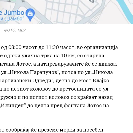
ФОТО: МВР
 од 08:00 часот до 11:30 часот, во организација
се одржи улична трка на 10 км, со стартна
нтана Лотос, а натпреварувачите ќе се движат
 ул.„Никола Парапунов“, потоа по ул.„Никола
Партизански Одреди“, десно до мост Влајко
 по истиот коловоз до крстосницата со ул.
ружно и по истиот коловоз се враќаат назад
.„Илинден“ до целта пред фонтана Лотос на
т сообраќај ќе преземе мерки за посебен