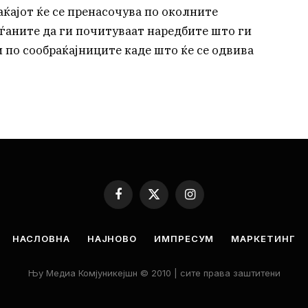
аќајот ќе се пренасочува по околните
аѓаните да ги почитуваат наредбите што ги
по сообраќајниците каде што ќе се одвива
Facebook
X
Instagram
(Twitter)
НАСЛОВНА
НАЈНОВО
ИМПРЕСУМ
МАРКЕТИНГ
Њу Медиа Комјуникејшн © 2010 | сите права заштитени