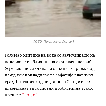
ФОТО: Принтскрин Скопје 1
Голема количина на вода се акумулираше на
коловозот во близина на скопската населба
Усје, како последица на обилните врнежи од
дожд кои попладнево го зафатија главниот
град. Граѓаните од овој дел на Скопје веќе
алармираат за сериозни проблеми на терен,
пренесе
Скопје 1
.