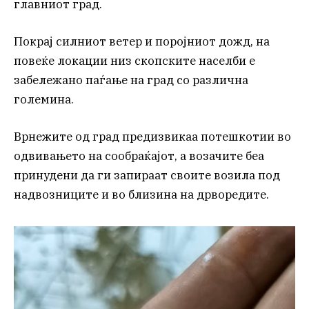
главниот град.
Покрај силниот ветер и поројниот дожд, на
повеќе локации низ скопските населби е
забележано паѓање на град со различна
големина.
Врнежите од град предизвикаа потешкотии во
одвивањето на сообраќајот, а возачите беа
принудени да ги запираат своите возила под
надвозниците и во близина на дрворедите.