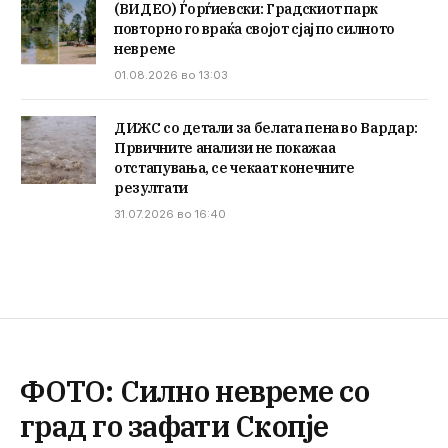
(ВИДЕО) Ѓорѓиевски: Градскиот парк
повторно го враќа својот сјај по силното
невреме
01.08.2026 во 13:03
ДИЖС со детали за белата пена во Вардар:
Првичните анализи не покажаа
отстапувања, се чекаат конечните
резултати
31.07.2026 во 16:40
ФОТО: Силно невреме со
град го зафати Скопје