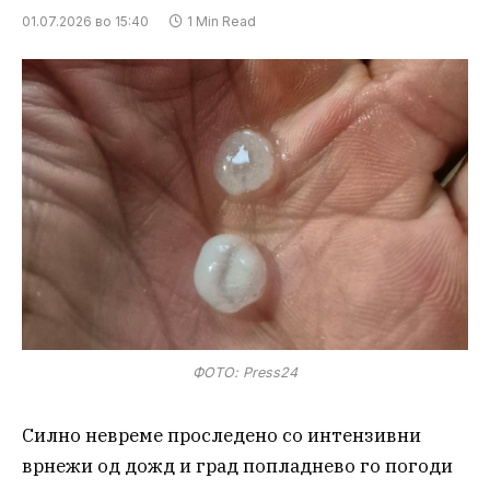
01.07.2026 во 15:40
1 Min Read
ФОТО: Press24
Силно невреме проследено со интензивни
врнежи од дожд и град попладнево го погоди