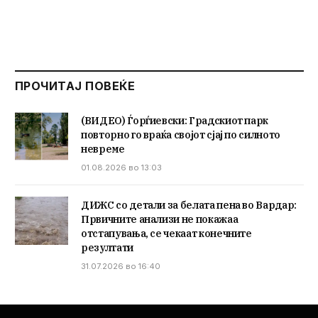
ПРОЧИТАЈ ПОВЕЌЕ
(ВИДЕО) Ѓорѓиевски: Градскиот парк
повторно го враќа својот сјај по силното
невреме
01.08.2026 во 13:03
ДИЖС со детали за белата пена во Вардар:
Првичните анализи не покажаа
отстапувања, се чекаат конечните
резултати
31.07.2026 во 16:40