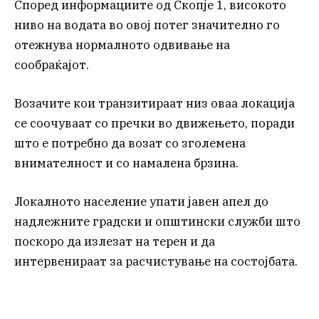
Според информациите од Скопје 1, високото
ниво на водата во овој потег значително го
отежнува нормалното одвивање на
сообраќајот.
Возачите кои транзитираат низ оваа локација
се соочуваат со пречки во движењето, поради
што е потребно да возат со зголемена
внимателност и со намалена брзина.
Локалното население упати јавен апел до
надлежните градски и општински служби што
поскоро да излезат на терен и да
интервенираат за расчистување на состојбата.