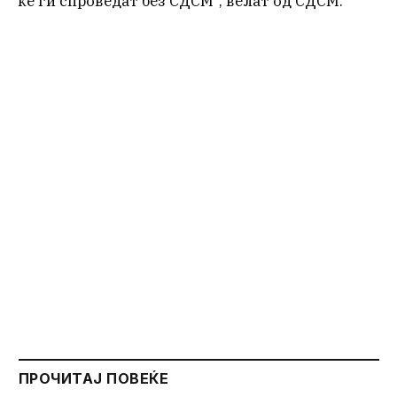
ќе ги спроведат без СДСМ“, велат од СДСМ.
ПРОЧИТАЈ ПОВЕЌЕ