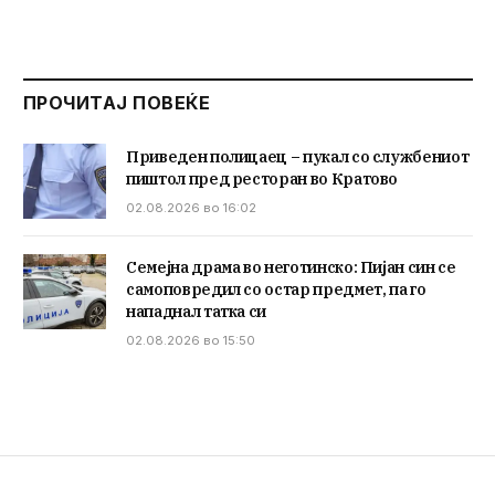
ПРОЧИТАЈ ПОВЕЌЕ
Приведен полицаец – пукал со службениот
пиштол пред ресторан во Кратово
02.08.2026 во 16:02
Семејна драма во неготинско: Пијан син се
самоповредил со остар предмет, па го
нападнал татка си
02.08.2026 во 15:50