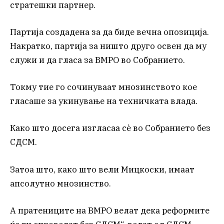
стратешки партнер.
Партија создадена за да биде вечна опозиција.
Накратко, партија за ништо друго освен да му
служи и да гласа за ВМРО во Собранието.
Токму тие го сочинуваат мнозинството кое
гласаше за укинување на техничката влада.
Како што досега изгласаа сè во Собранието без
СДСМ.
Затоа што, како што вели Мицкоски, имаат
апсолутно мнозинство.
А пратениците на ВМРО велат дека реформите