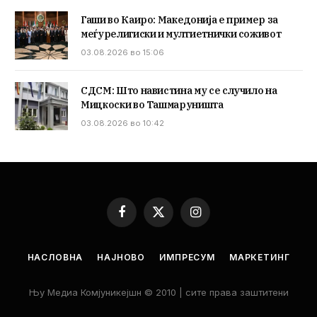
Гаши во Каиро: Македонија е пример за
меѓурелигиски и мултиетнички соживот
03.08.2026 во 15:06
СДСМ: Што навистина му се случило на
Мицкоски во Ташмаруништа
03.08.2026 во 10:42
Facebook
X
Instagram
(Twitter)
НАСЛОВНА
НАЈНОВО
ИМПРЕСУМ
МАРКЕТИНГ
Њу Медиа Комјуникејшн © 2010 | сите права заштитени