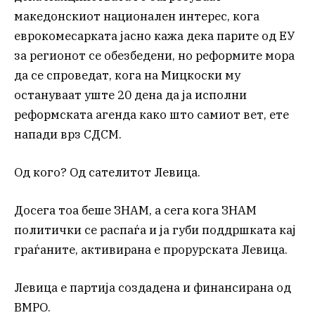
македонскиот национален интерес, кога
еврокомесарката јасно кажа дека парите од ЕУ
за регионот се обезбедени, но реформите мора
да се спроведат, кога на Мицкоски му
остануваат уште 20 дена да ја исполни
реформската агенда како што самиот вет, ете
напади врз СДСМ.
Од кого? Од сателитот Левица.
Досега тоа беше ЗНАМ, а сега кога ЗНАМ
политички се распаѓа и ја губи поддршката кај
граѓаните, активиранa е прорурската Левица.
Левица е партија создадена и финансирана од
ВМРО.