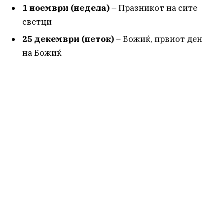
1 ноември (недела)
– Празникот на сите
светци
25 декември (петок)
– Божиќ, првиот ден
на Божиќ