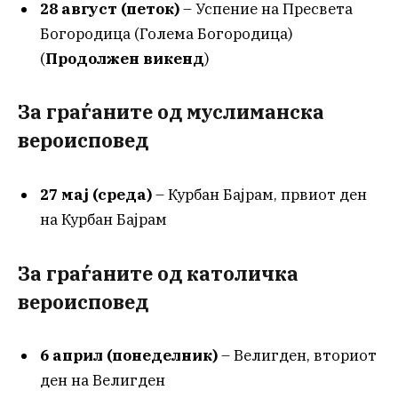
28 август (петок)
– Успение на Пресвета
Богородица (Голема Богородица)
(
Продолжен викенд
)
За граѓаните од муслиманска
вероисповед
27 мај (среда)
– Курбан Бајрам, првиот ден
на Курбан Бајрам
За граѓаните од католичка
вероисповед
6 април (понеделник)
– Велигден, вториот
ден на Велигден