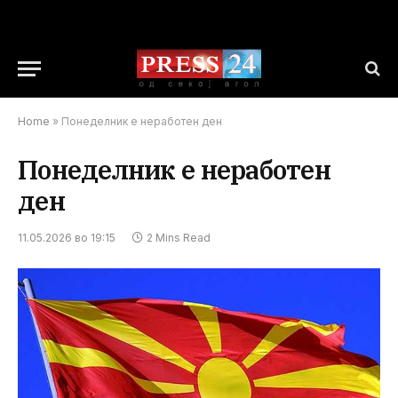
Home
»
Понеделник е неработен ден
Понеделник е неработен
ден
11.05.2026 во 19:15
2 Mins Read