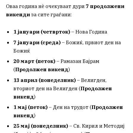
Оваа година нè очекуваат дури
7 продолжени
викенди
за сите граѓани:
1 јануари (четврток)
– Нова Година
7 јануари (среда)
– Божиќ, првиот ден на
Божиќ
20 март (петок)
– Рамазан Бајрам
(
Продолжен викенд
)
13 април (понеделник)
– Велигден,
вториот ден на Велигден (
Продолжен
викенд
)
1 мај (петок)
– Ден на трудот (
Продолжен
викенд
)
25 мај (понеделник)
– Св. Кирил и Методиј