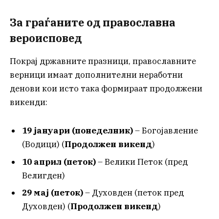
За граѓаните од православна
вероисповед
Покрај државните празници, православните
верници имаат дополнителни неработни
денови кои исто така формираат продолжени
викенди:
19 јануари (понеделник)
– Богојавление
(Водици) (
Продолжен викенд
)
10 април (петок)
– Велики Петок (пред
Велигден)
29 мај (петок)
– Духовден (петок пред
Духовден) (
Продолжен викенд
)