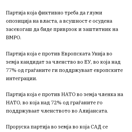
Партија која фиктивно треба да глуми
опозиција на власта, а всушност е осудена
засекогаш да биде приврзок и заштитник на
ВМРО.
Партија која е против Европската Унија во
земја кандидат за членство во ЕУ, во која над
77% од граѓаните ги поддржуваат европските
интеграции.
Партија која е против НАТО во земја членка на
НАТО, во која над 72% од граѓаните го
поддржуваат членството во Алијансата.
Проруска партија во земја во која САД се