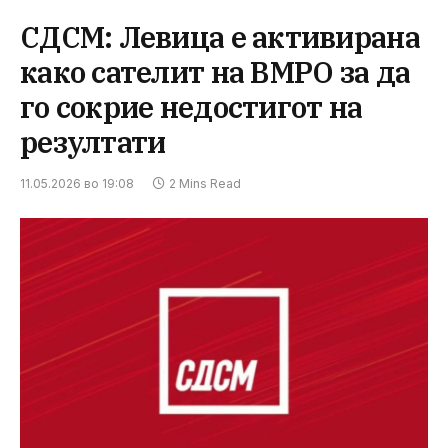
СДСМ: Левица е активирана
како сателит на ВМРО за да
го сокрие недостигот на
резултати
11.05.2026 во 19:08
2 Mins Read