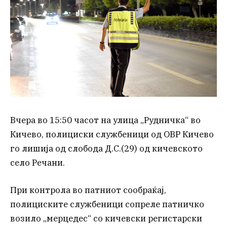
Вчера во 15:50 часот на улица „Рудничка“ во
Кичево, полициски службеници од ОВР Кичево
го лишија од слобода Д.С.(29) од кичевското
село Речани.
При контрола во патниот сообраќај,
полициските службеници сопреле патничко
возило „мерцедес“ со кичевски регистарски