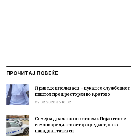
ПРОЧИТАЈ ПОВЕЌЕ
Приведен полицаец – пукал со службениот
пиштол пред ресторан во Кратово
02.08.2026 во 16:02
Семејна драма во неготинско: Пијан син се
самоповредил со остар предмет, па го
нападнал татка си