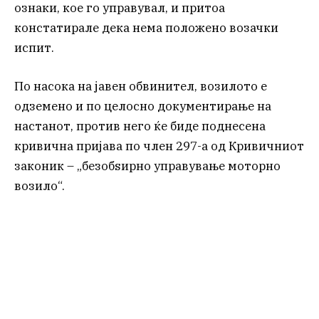
ознаки, кое го управувал, и притоа
констатирале дека нема положено возачки
испит.
По насока на јавен обвинител, возилото е
одземено и по целосно документирање на
настанот, против него ќе биде поднесена
кривична пријава по член 297-а од Кривичниот
законик – „безобѕирно управување моторно
возило“.