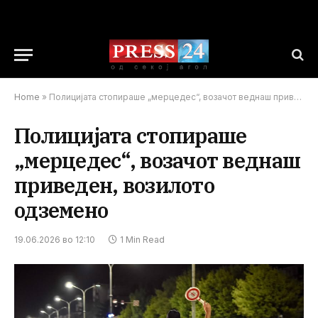
Home
»
Полицијата стопираше „мерцедес“, возачот веднаш приведен, возилото одземено
Полицијата стопираше
„мерцедес“, возачот веднаш
приведен, возилото
одземено
19.06.2026 во 12:10
1 Min Read