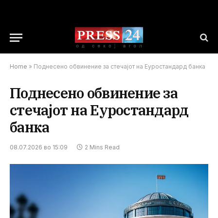
Home
»
Поднесено обвинение за стечајот на Еуростандард банка
Поднесено обвинение за
стечајот на Еуростандард
банка
08.07.2026 во 15:09
2 Mins Read