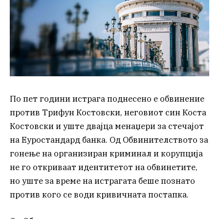
По пет години истрага поднесено е обвинение
против Трифун Костовски, неговиот син Коста
Костовски и уште двајца менаџери за стечајот
на Еуростандард банка. Од Обвинителството за
гонење на организиран криминал и корупција
не го откриваат идентитетот на обвинетите,
но уште за време на истрагата беше познато
против кого се води кривичната постапка.