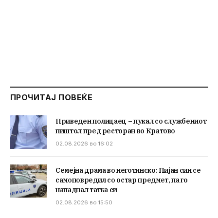
ПРОЧИТАЈ ПОВЕЌЕ
Приведен полицаец – пукал со службениот
пиштол пред ресторан во Кратово
02.08.2026 во 16:02
Семејна драма во неготинско: Пијан син се
самоповредил со остар предмет, па го
нападнал татка си
02.08.2026 во 15:50