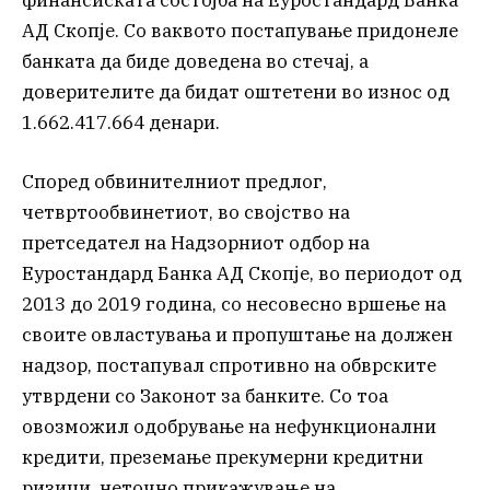
финансиската состојба на Еуростандард Банка
АД Скопје. Со ваквото постапување придонеле
банката да биде доведена во стечај, а
доверителите да бидат оштетени во износ од
1.662.417.664 денари.
Според обвинителниот предлог,
четвртообвинетиот, во својство на
претседател на Надзорниот одбор на
Еуростандард Банка АД Скопје, во периодот од
2013 до 2019 година, со несовесно вршење на
своите овластувања и пропуштање на должен
надзор, постапувал спротивно на обврските
утврдени со Законот за банките. Со тоа
овозможил одобрување на нефункционални
кредити, преземање прекумерни кредитни
ризици, неточно прикажување на