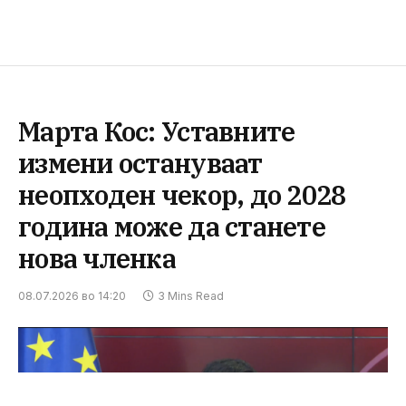
Марта Кос: Уставните
измени остануваат
неопходен чекор, до 2028
година може да станете
нова членка
08.07.2026 во 14:20
3 Mins Read