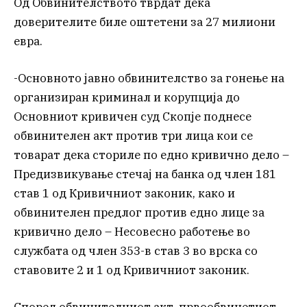
Од Обвинителството тврдат дека
доверителите биле оштетени за 27 милиони
евра.
-Основното јавно обвинителство за гонење на
организиран криминал и корупција до
Основниот кривичен суд Скопје поднесе
обвинителен акт против три лица кои се
товарат дека сториле по едно кривично дело –
Предизвикување стечај на банка од член 181
став 1 од Кривичниот законик, како и
обвинителен предлог против едно лице за
кривично дело – Несовесно работење во
службата од член 353-в став 3 во врска со
ставовите 2 и 1 од Кривичниот законик.