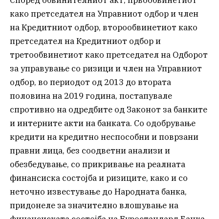
Според обвинителниот акт, првообвинетиот
како претседател на Управниот одбор и член
на Кредитниот одбор, второобвинетиот како
претседател на Кредитниот одбор и
третообвинетиот како претседател на Одборот
за управување со ризици и член на Управниот
одбор, во периодот од 2013 до втората
половина на 2019 година, постапувале
спротивно на одредбите од Законот за банките
и интерните акти на банката. Со одобрување
кредити на кредитно неспособни и поврзани
правни лица, без соодветни анализи и
обезбедување, со прикривање на реалната
финансиска состојба и ризиците, како и со
неточно известување до Народната банка,
придонеле за значително влошување на