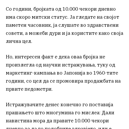
Со години, бројката од 10.000 чекори дневно
има скоро митски статус. Ја гледате на својот
паметен часовник, ја слушате во здравствени
совети, а можеби дури и ја користите како своја
лична цел.
Но, интересен факт е дека оваа бројка не
произлегла од научни истражувања, туку од
маркетинг-кампања во Јапонија во 1960-тите
години, со цел да се промовира продажбата на
првите педометри.
Истражувачите денес конечно го поставија
прашањето што многумина го мислеа: Дали
навистина мора да правите 10.000 чекори
дневно за да го подобрите здравјето, или е