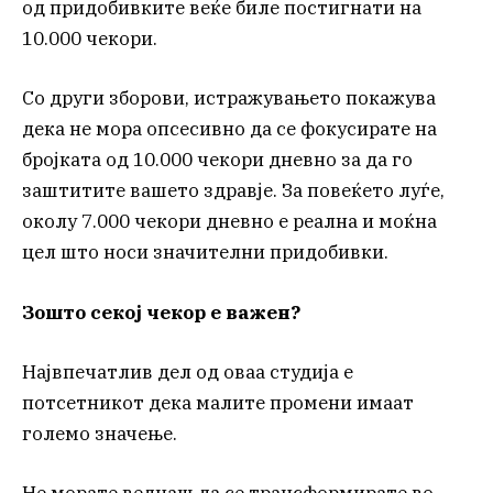
од придобивките веќе биле постигнати на
10.000 чекори.
Со други зборови, истражувањето покажува
дека не мора опсесивно да се фокусирате на
бројката од 10.000 чекори дневно за да го
заштитите вашето здравје. За повеќето луѓе,
околу 7.000 чекори дневно е реална и моќна
цел што носи значителни придобивки.
Зошто секој чекор е важен?
Највпечатлив дел од оваа студија е
потсетникот дека малите промени имаат
големо значење.
Не морате веднаш да се трансформирате во