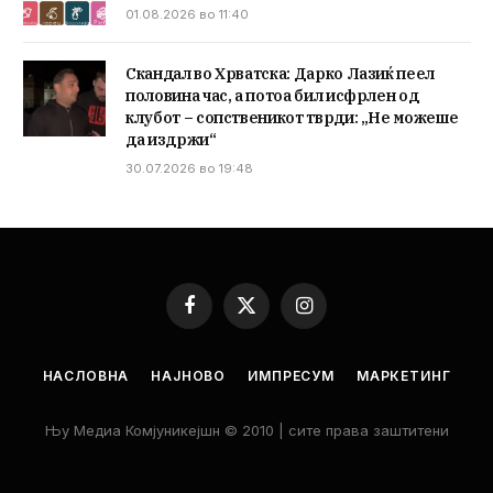
01.08.2026 во 11:40
Скандал во Хрватска: Дарко Лазиќ пеел
половина час, а потоа бил исфрлен од
клубот – сопственикот тврди: „Не можеше
да издржи“
30.07.2026 во 19:48
Facebook
X
Instagram
(Twitter)
НАСЛОВНА
НАЈНОВО
ИМПРЕСУМ
МАРКЕТИНГ
Њу Медиа Комјуникејшн © 2010 | сите права заштитени