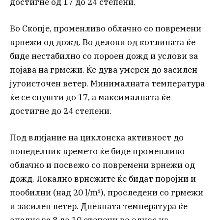
достигне од 17 до 24 степени.
Во Скопје, променливо облачно со повремени
врнежи од дожд. Во делови од котлината ќе
биде нестабилно со пороен дожд и услови за
појава на грмежи. Ќе дува умерен до засилен
југоисточен ветер. Минималната температура
ќе се спушти до 17, а максималната ќе
достигне до 24 степени.
Под влијание на циклонска активност до
понеделник времето ќе биде променливо
облачно и посвежо со повремени врнежи од
дожд. Локално врнежите ќе бидат поројни и
пообилни (над 20 l/m²), проследени со грмежи
и засилен ветер. Дневната температура ќе