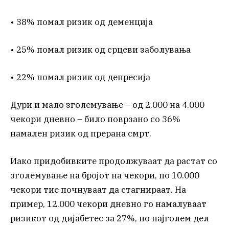
• 38% помал ризик од деменција
• 25% помал ризик од срцеви заболувања
• 22% помал ризик од депресија
Дури и мало зголемување – од 2.000 на 4.000
чекори дневно – било поврзано со 36%
намален ризик од прерана смрт.
Иако придобивките продолжуваат да растат со
зголемување на бројот на чекори, по 10.000
чекори тие почнуваат да стагнираат. На
пример, 12.000 чекори дневно го намалуваат
ризикот од дијабетес за 27%, но најголем дел