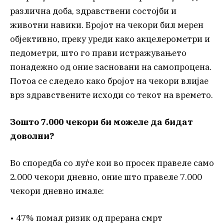
различна доба, здравствени состојби и
животни навики. Бројот на чекори бил мерен
објективно, преку уреди како акцелерометри и
педометри, што го прави истражувањето
понадежно од оние засновани на самопроцена.
Потоа се следело како бројот на чекори влијае
врз здравствените исходи со текот на времето.
Зошто 7.000 чекори би можеле да бидат
доволни?
Во споредба со луѓе кои во просек правеле само
2.000 чекори дневно, оние што правеле 7.000
чекори дневно имале:
• 47% помал ризик од прерана смрт