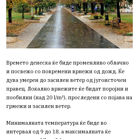
Времето денеска ќе биде променливо облачно
и посвежо со повремени врнежи од дожд. Ќе
дува умерен до засилен ветер од југоисточен
правец. Локално врнежите ќе бидат поројни и
пообилни (над 20 l/m²), проследени со појава на
грмежи и засилен ветер.
Минималната температура ќе биде во
интервал од 9 до 18, а максималната ќе