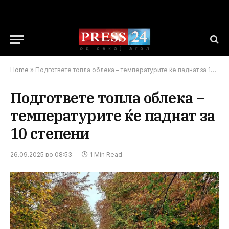
Home
»
Подгответе топла облека – температурите ќе паднат за 10 степени
Подгответе топла облека –
температурите ќе паднат за
10 степени
26.09.2025 во 08:53
1 Min Read