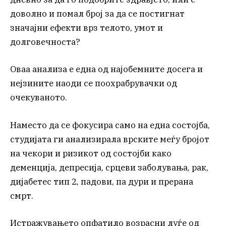
доволно и помал број за да се постигнат
значајни ефекти врз телото, умот и
долговечноста?
Оваа анализа е една од најобемните досега и
нејзините наоди се поохрабрувачки од
очекуваното.
Наместо да се фокусира само на една состојба,
студијата ги анализирала врските меѓу бројот
на чекори и ризикот од состојби како
деменција, депресија, срцеви заболувања, рак,
дијабетес тип 2, падови, па дури и прерана
смрт.
Истражувањето опфатило возрасни луѓе од