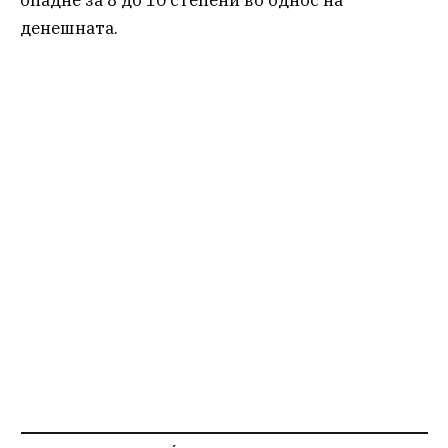
опадне за 8 до 10 степени во однос на
денешната.