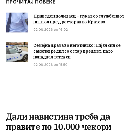
ПРОЧИТАЈ ПОВЕЌЕ
Приведен полицаец – пукал со службениот
пиштол пред ресторан во Кратово
02.08.2026 во 16:02
Семејна драма во неготинско: Пијан син се
самоповредил со остар предмет, па го
нападнал татка си
02.08.2026 во 15:50
Дали навистина треба да
правите по 10.000 чекори