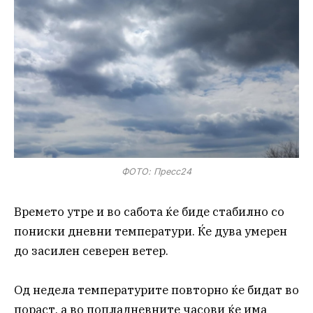
ФОТО: Пресс24
Времето утре и во сабота ќе биде стабилно со
пониски дневни температури. Ќе дува умерен
до засилен северен ветер.
Од недела температурите повторно ќе бидат во
пораст, а во попладневните часови ќе има