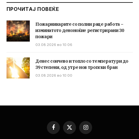
ПРОЧИТАЈ ПОВЕЌЕ
Пожарникарите со полни раце работа –
изминатото деноноќие регистрирани 30
пожари
03.08.2026 во 10:06
Денес сончево и топло со температури до
39 степени, од утре нов тропски бран
03.08.2026 во 10:00
Facebook
X
Instagram
(Twitter)