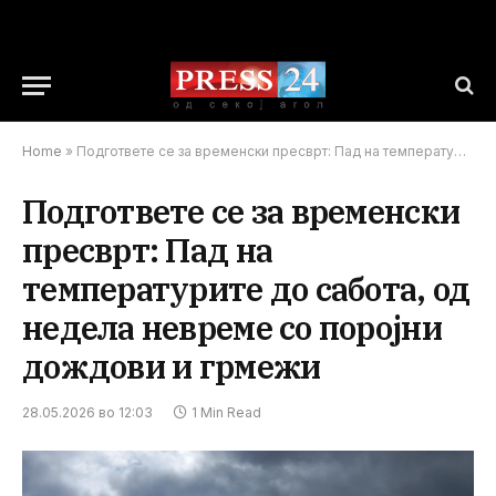
Home
»
Подгответе се за временски пресврт: Пад на температурите до сабота, од недела невреме со поројни дождови и грмежи
Подгответе се за временски
пресврт: Пад на
температурите до сабота, од
недела невреме со поројни
дождови и грмежи
28.05.2026 во 12:03
1 Min Read