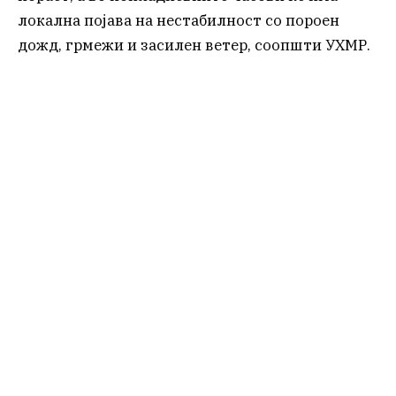
локална појава на нестабилност со пороен
дожд, грмежи и засилен ветер, соопшти УХМР.