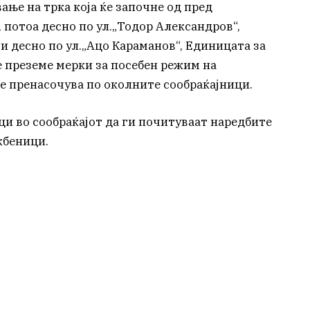
ање на трка која ќе започне од пред
 потоа десно по ул.„Тодор Александров“,
 и десно по ул.„Ацо Караманов“, Единицата за
е преземе мерки за посебен режим на
 се пренасочува по околните сообраќајници.
ци во сообраќајот да ги почитуваат наредбите
жбеници.