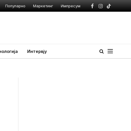
Популарно
Маркетинг
Импресум
Facebook
Instagram
TikTok
нологија
Интервју