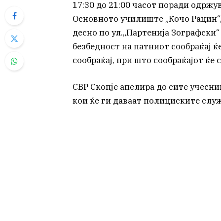
17:30 до 21:00 часот поради одржув
Основното училиште „Кочо Рацин“,
десно по ул.„Партенија Зографски“
безбедност на патниот сообраќај ќ
сообраќај, при што сообраќајот ќе
СВР Скопје апелира до сите учесни
кои ќе ги даваат полициските слу