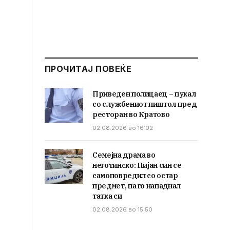
ПРОЧИТАЈ ПОВЕЌЕ
Приведен полицаец – пукал
со службениот пиштол пред
ресторан во Кратово
02.08.2026 во 16:02
Семејна драма во
неготинско: Пијан син се
самоповредил со остар
предмет, па го нападнал
татка си
02.08.2026 во 15:50