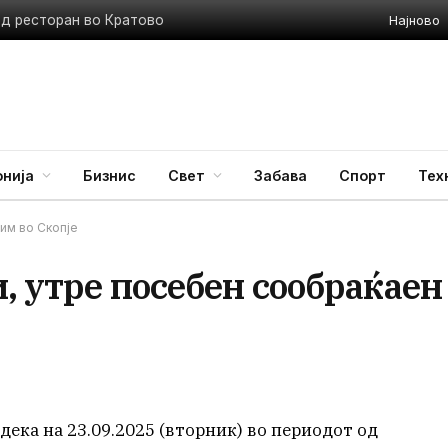
Најново
ед ресторан во Кратово
нија
Бизнис
Свет
Забава
Спорт
Тех
им во Скопје
и, утре посебен сообраќаен
дека на 23.09.2025 (вторник) во периодот од