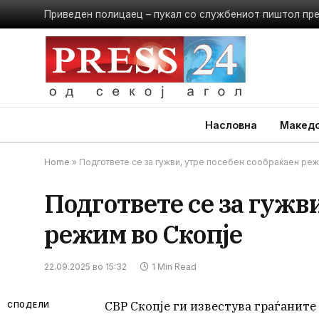
Приведен полицаец – пукал со службениот пиштол пр
Насловна
Македо
Home
»
Подгответе се за гужви, утре посебен сообраќаен реж
Подгответе се за гужв
режим во Скопје
22.09.2025 во 15:32
1 Min Read
СВР Скопје ги известува граѓаните 
СПОДЕЛИ