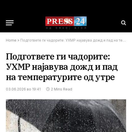
Home
»
Подгответе ги чадорите: УХМР најавува дожд и пад на температурите од утре
Подгответе ги чадорите:
УХМР најавува дожд и пад
на температурите од утре
03.06.2026 во 19:41
2 Mins Read