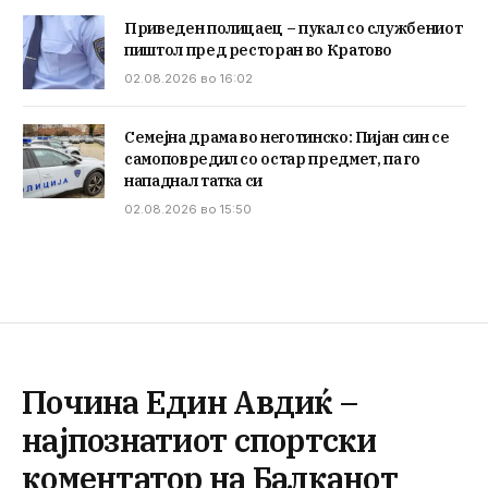
Приведен полицаец – пукал со службениот
пиштол пред ресторан во Кратово
02.08.2026 во 16:02
Семејна драма во неготинско: Пијан син се
самоповредил со остар предмет, па го
нападнал татка си
02.08.2026 во 15:50
Почина Един Авдиќ –
најпознатиот спортски
коментатор на Балканот