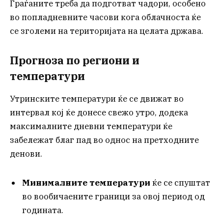
Граѓаните треба да подготват чадори, особено
во попладневните часови кога облачноста ќе
се зголеми на територијата на целата држава.
Прогноза по региони и
температури
Утринските температури ќе се движат во
интервал кој ќе донесе свежо утро, додека
максималните дневни температури ќе
забележат благ пад во однос на претходните
денови.
Минималните температури
ќе се спуштат
во вообичаените граници за овој период од
годината.