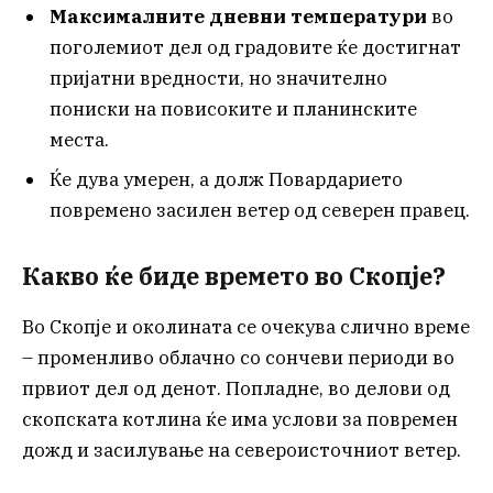
Максималните дневни температури
во
поголемиот дел од градовите ќе достигнат
пријатни вредности, но значително
пониски на повисоките и планинските
места.
Ќе дува умерен, а долж Повардарието
повремено засилен ветер од северен правец.
Какво ќе биде времето во Скопје?
Во Скопје и околината се очекува слично време
– променливо облачно со сончеви периоди во
првиот дел од денот. Попладне, во делови од
скопската котлина ќе има услови за повремен
дожд и засилување на североисточниот ветер.