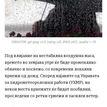
CREATOR: gd-jpeg v1.0 (using IJG JPEG v62), quality = 75
Под влијание на нестабилна воздушна маса,
времето во земјава утре ќе биде променливо
облачно и посвежо, со повремени локални
врнежи од дожд. Според најавите од Управата
за хидрометеоролошки работи (УХМР), на
некои места врнежите ќе бидат пообилни,
проследени со ретки грмежи и засилен ветер.