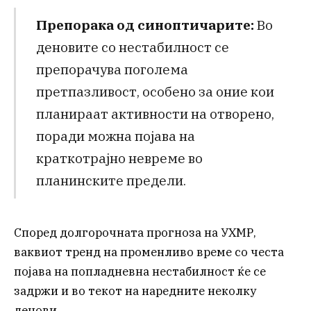
Препорака од синоптичарите:
Во
деновите со нестабилност се
препорачува поголема
претпазливост, особено за оние кои
планираат активности на отворено,
поради можна појава на
краткотрајно невреме во
планинските предели.
Според долгорочната прогноза на УХМР,
ваквиот тренд на променливо време со честа
појава на попладневна нестабилност ќе се
задржи и во текот на наредните неколку
денови.