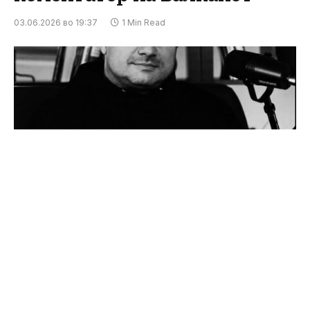
03.06.2026 во 19:37
1 Min Read
На само 47 години почина Един Авдиќ,
најпознатиот спортски коментатор на
Балканот. Веста за неговата смрт ги потресе