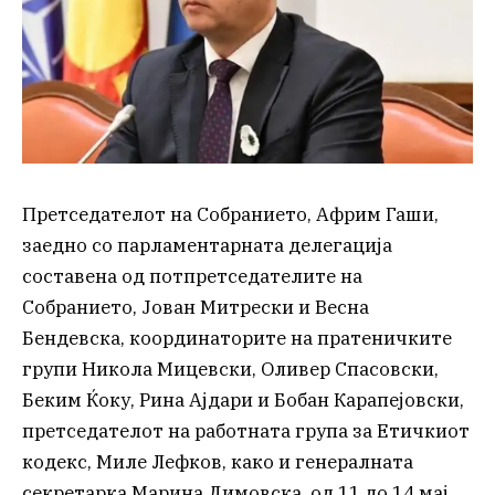
Претседателот на Собранието, Африм Гаши,
заедно со парламентарната делегација
составена од потпретседателите на
Собранието, Јован Митрески и Весна
Бендевска, координаторите на пратеничките
групи Никола Мицевски, Оливер Спасовски,
Беким Ќоку, Рина Ајдари и Бобан Карапејовски,
претседателот на работната група за Етичкиот
кодекс, Миле Лефков, како и генералната
секретарка Марина Димовска, од 11 до 14 мај