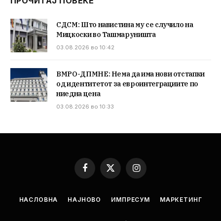
ПРОЧИТАЈ ПОВЕЌЕ
СДСМ: Што навистина му се случило на
Мицкоски во Ташмаруништа
03.08.2026 во 10:42
ВМРО-ДПМНЕ: Нема да има нови отстапки
од идентитетот за евроинтеграциите по
ниедна цена
03.08.2026 во 10:33
Facebook
X
Instagram
(Twitter)
НАСЛОВНА
НАЈНОВО
ИМПРЕСУМ
МАРКЕТИНГ