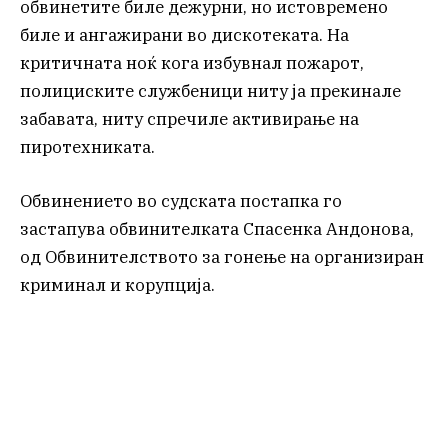
обвинетите биле дежурни, но истовремено
биле и ангажирани во дискотеката. На
критичната ноќ кога избувнал пожарот,
полициските службеници ниту ја прекинале
забавата, ниту спречиле активирање на
пиротехниката.
Обвинението во судската постапка го
застапува обвинителката Спасенка Андонова,
од Обвинителството за гонење на организиран
криминал и корупција.