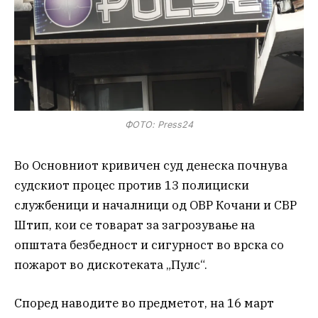
ФОТО: Press24
Во Основниот кривичен суд денеска почнува
судскиот процес против 13 полициски
службеници и началници од ОВР Кочани и СВР
Штип, кои се товарат за загрозување на
општата безбедност и сигурност во врска со
пожарот во дискотеката „Пулс“.
Според наводите во предметот, на 16 март