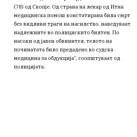
(78) од Скопје. Од страна на лекар од Итна
медицинска помош констатирана била смрт
без видливи траги на насилство, наведуваат
надлежните во полицискито билтен. По
насоки од јавен обвинител, телото на
починатата било предадено во судска
медицина за обдукција“, соопштуваат од
полицијата.