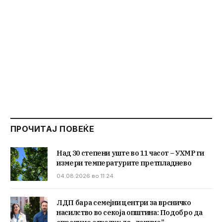
ПРОЧИТАЈ ПОВЕЌЕ
Над 30 степени уште во 11 часот – УХМР ги
измери температурите претпладнево
04.08.2026 во 11:24
ЛДП бара семејни центри за врсничко
насилство во секоја општина: Подобро да