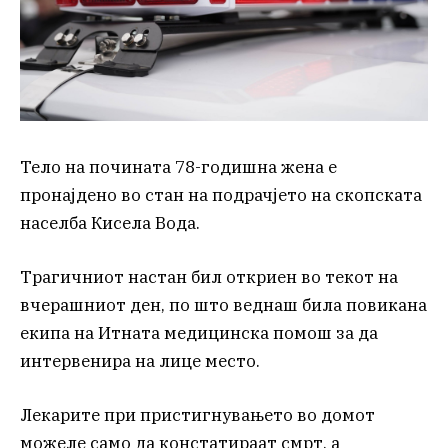
Тело на почината 78-годишна жена е
пронајдено во стан на подрачјето на скопската
населба Кисела Вода.
Трагичниот настан бил откриен во текот на
вчерашниот ден, по што веднаш била повикана
екипа на Итната медицинска помош за да
интервенира на лице место.
Лекарите при пристигнувањето во домот
можеле само да констатираат смрт, а