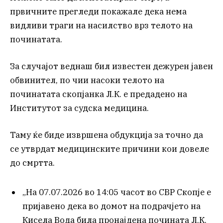
првичните прегледи покажале дека нема
видливи траги на насилство врз телото на
починатата.
За случајот веднаш бил известен дежурен јавен
обвинител, по чии насоки телото на
починатата скопјанка Л.К. е предадено на
Институтот за судска медицина.
Таму ќе биде извршена обдукција за точно да
се утврдат медицинските причини кои довеле
до смртта.
„На 07.07.2026 во 14:05 часот во СВР Скопје е
пријавено дека во домот на подрачјето на
Кисела Вода била пронајдена почината Л.К.