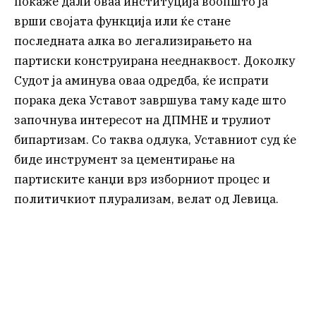
покаже дали оваа институција воопшто ја
врши својата функција или ќе стане
последната алка во легализирањето на
партиски конструирана нееднаквост. Доколку
Судот ја аминува оваа одредба, ќе испрати
порака дека Уставот завршува таму каде што
започнува интересот на ДПМНЕ и трулиот
бипартизам. Со таква одлука, Уставниот суд ќе
биде инструмент за цементирање на
партиските канџи врз изборниот процес и
политичкиот плурализам, велат од Левица.