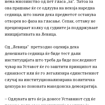
нема мнозинство од пет гласа „за“. Затоа за
ова прашање ќе се одлуува на некоја наредна
седница, што значи дека предметот останува
отворен во фаза на гласање. Сепак, оттаму не
прецизираат колку од судиите ја поддржуваат
иницијативата на Левица.
Од „Левица“ претходно оценија дека
денешната седница ќе биде тест дали
институцијата што треба да биде последниот
чувар на Уставот ќе го заштити принципот на
еднаквост или ќе го легализира единствениот
случај на институционализирана политичка
цензура во поновата македонска демократија.
– Одлуката што ќе ја донесе Уставниот суд ќе