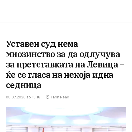
Уставен суд нема
мнозинство за да одлучува
за претставката на Левица –
ќе се гласа на некоја идна
седница
08.07.2026 во 13:18
1 Min Read