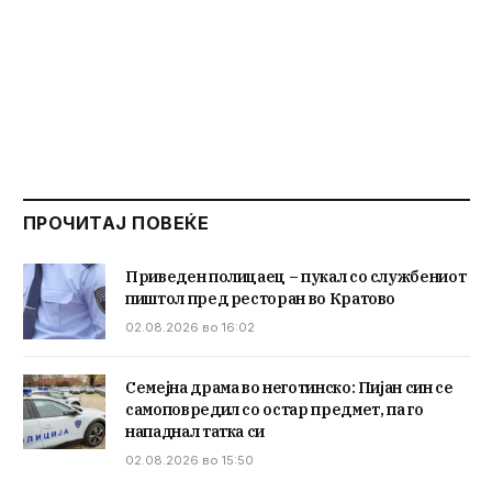
ПРОЧИТАЈ ПОВЕЌЕ
Приведен полицаец – пукал со службениот
пиштол пред ресторан во Кратово
02.08.2026 во 16:02
Семејна драма во неготинско: Пијан син се
самоповредил со остар предмет, па го
нападнал татка си
02.08.2026 во 15:50