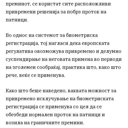
преминот, се користат сите расположливи
привремени решенија за побрз проток на
патници.
Во однос на системот за биометриска
регистрација, тој нагласи дека европската
регулатива овозможува привремено и делумно
суспендирање на неговата примена во периоди
на зголемен сообраќај, практика што, како што
рече, веќе се применува.
Како што беше наведено, ваквата можност за
привремено исклучување на биометриската
регистрација се применува со цел да се
обезбеди нормален проток на патници и
возила на граничните премини.