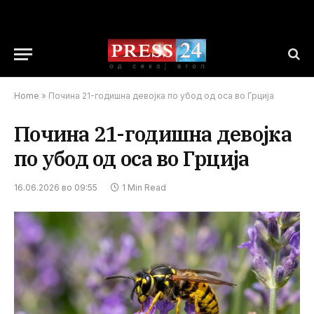
Home
»
Почина 21-годишна девојка по убод од оса во Грција
Почина 21-годишна девојка
по убод од оса во Грција
16.06.2026 во 09:55
1 Min Read