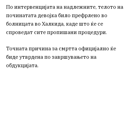
По интервенцијата на надлежните, телото на
починатата девојка било префрлено во
болницата во Халкида, каде што ќе се
спроведат сите пропишани процедури.
Точната причина за смртта официјално ќе
биде утврдена по завршувањето на
обдукцијата.