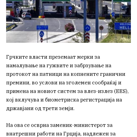
Грчките власти преземаат мерки за
намалување на гужвите и забрзување на
протокот на патници на копнените гранични
премини, во услови на зголемен сообраќај и
примена на новиот систем за влез-излез (EES),
кој вклучува и биометриска регистрација на
државјани од трети земји.
На ова се осврна заменик-министерот за
внатрешни работи на Грција, надлежен за