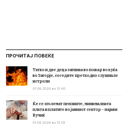
ПРОЧИТАЈ ПОВЕЌЕ
Татко и две деца загинаа во пожар во куќа
во Загорје, соседите претходно слушнале
истрели
01.08.2026 во 13:40
Ќе се зголемат пензиите, минималната
плата и платите во јавниот сектор – најави
Вучиќ
01.08.2026 во 13:29