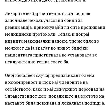
непосредно пред да се сруши на земја.
Лекарите во Здравствениот дом веднаш
започнале неколкучасовни обиди за
реанимација, применувајќи ги сите пропишани
медицински протоколи. Сепак, и покрај
нивните максимални напори, тие не биле во
можност да ја вратат во живот бидејќи
пациентката пристигнала во установата во
исклучително тешка состојба.
Овој ненадеен случај предизвикал голема
вознемиреност и шок кај членовите на
семејството, како и кај дежурниот персонал на
Здравствениот дом, поради што на местото на
настанот била повикана и локалната полиција.