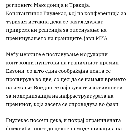
регионите Македонија и Тракија,
Константинос Гиулекас, кој на конференција за
туризам истакна дека се разгледуваат
привремени решенија за олеснување на
преминувањето на границите, јави МИА.
Меѓу мерките е поставување модуларни
контролни пунктови на граничниот премин
Евзони, со што една сообраќајна лента се
проширува во две, со цел да се намали времето
на чекање. Воедно се најавуваат и активности
за модернизација на инфраструктурата на
преминот, која засега се спроведува во фази.
Гиулекас посочи дека, и покрај ограничената
флексибилност до целосна модернизација на