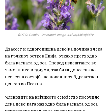
ФОТО: Gemini_Generated_Image_44fvoj44fvoj44fv
Дваесет и едногодишна девојка почина вчера
на грчкиот остров Евија, откако претходно
била касната од оса. Според извештаите во
тамошните медиуми, таа била донесена во
несвесна состојба во локалниот Здравствен
центар во Псахна.
Членовите на нејзиното семејство посочиле
дека девојката наводно била касната од оса