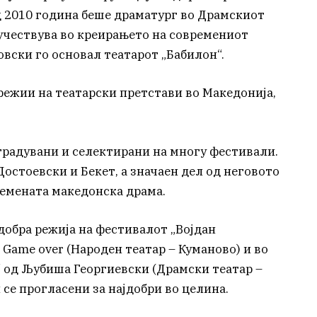
д 2010 година беше драматург во Драмскиот
 учествува во креирањето на современиот
вски го основал театарот „Бабилон“.
режии на театарски претстави во Македонија,
градувани и селектирани на многу фестивали.
остоевски и Бекет, а значаен дел од неговото
емената македонска драма.
јдобра режија на фестивалот „Војдан
 Game over (Народен театар – Куманово) и во
“ од Љубиша Георгиевски (Драмски театар –
 се прогласени за најдобри во целина.