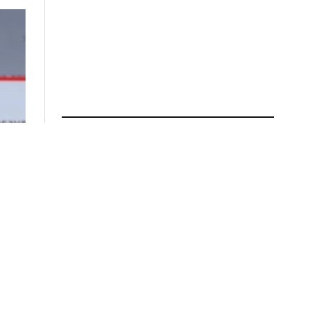
ПРОЧИТАЈ ПОВЕЌЕ
Приведен полицаец – пукал
со службениот пиштол пред
ресторан во Кратово
02.08.2026 во 16:02
Семејна драма во
неготинско: Пијан син се
самоповредил со остар
предмет, па го нападнал
татка си