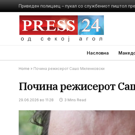
Приведен полицаец – пукал со службениот пиштол пр
Насловна
Македо
Home
»
Почина режисерот Сашо Миленковски
Почина режисерот Са
29.06.2026 во 11:28
3 Mins Read