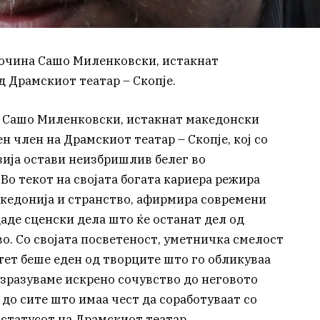
почина Сашо Миленковски, истакнат
 Драмскиот театар – Скопје.
од Сашо Миленковски, истакнат македонски
 член на Драмскиот театар – Скопје, кој со
зија остави неизбришлив белег во
Во текот на својата богата кариера режира
акедонија и странство, афирмира современи
аде сценски дела што ќе останат дел од
о. Со својата посветеност, уметничка смелост
ет беше еден од творците што го обликуваа
зразуваме искрено сочувство до неговото
 до сите што имаа чест да соработуваат со
а статусот на Драмскиот театар.