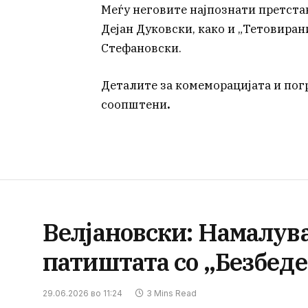
Меѓу неговите најпознати претстави
Дејан Дуковски, како и „Тетовиран
Стефановски.
Деталите за комеморацијата и пог
соопштени
.
Велјановски: Намалува
патиштата со „Безбеде
29.06.2026 во 11:24
3 Mins Read