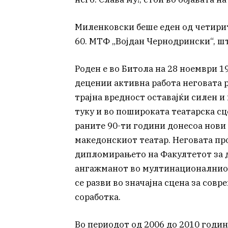
Миленковски беше еден од четирит
60. МТФ „Војдан Чернодрински“, шт
Роден e во Битола на 28 ноември 1
децении активна работа неговата 
трајна вредност оставајќи силен 
туку и во пошироката театарска сце
раните 90-ти години донесоа нови
македонскиот театар. Неговата пр
дипломирањето на Факултетот за д
ангажманот во мултинационалниот 
се разви во значајна сцена за сов
соработка.
Во периодот од 2006 до 2010 годи