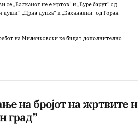
 се „Балканот не е мртов“ и „Буре барут“ од
и души“, „Црна дупка“ и „Баханалии“ од Горан
ребот на Миленковски ќе бидат дополнително
ње на бројот на жртвите н
н град”