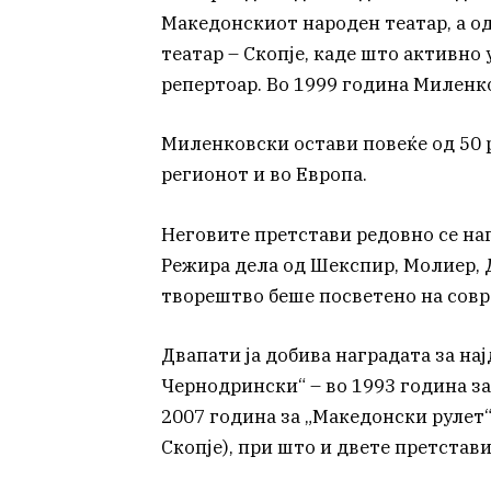
Македонскиот народен театар, а о
театар – Скопје, каде што активно
репертоар. Во 1999 година Миленко
Миленковски остави повеќе од 50 
регионот и во Европа.
Неговите претстави редовно се на
Режира дела од Шекспир, Молиер, Д
творештво беше посветено на совр
Двапати ја добива наградата за на
Чернодрински“ – во 1993 година за
2007 година за „Македонски рулет
Скопје), при што и двете претстави