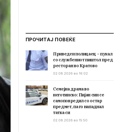
ПРОЧИТАЈ ПОВЕЌЕ
Приведен полицаец – пукал
со службениот пиштол пред
ресторан во Кратово
02.08.2026 во 16:02
Семејна драма во
неготинско: Пијан син се
самоповредил со остар
предмет, па го нападнал
татка си
02.08.2026 во 15:50