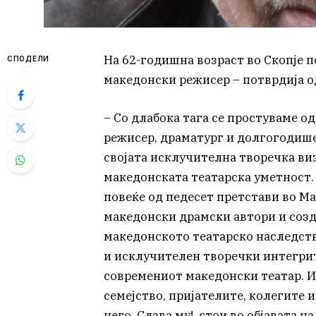
На 62-годишна возраст во Скопје 
СПОДЕЛИ
македонски режисер – потврдија од
– Со длабока тага се простуваме 
режисер, драматург и долгогодишен
својата исклучителна творечка ви
македонската театарска уметност. 
повеќе од педесет претстави во М
македонски драмски автори и созд
македонското театарско наследств
и исклучителен творечки интегрит
современиот македонски театар. И
семејство, пријателите, колегите и
него. Слава му!, стои во објавата н