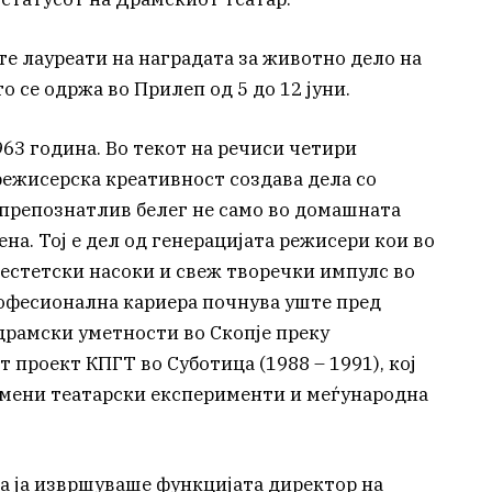
е лауреати на наградата за животно дело на
о се одржа во Прилеп од 5 до 12 јуни.
963 година. Во текот на речиси четири
режисерска креативност создава дела со
и препознатлив белег не само во домашната
на. Тој е дел од генерацијата режисери кои во
 естетски насоки и свеж творечки импулс во
офесионална кариера почнува уште пред
рамски уметности во Скопје преку
проект КПГТ во Суботица (1988 – 1991), кој
ремени театарски експерименти и меѓународна
на ја извршуваше функцијата директор на