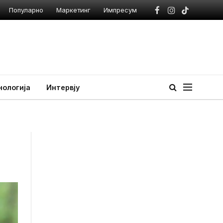
Популарно
Маркетинг
Импресум
Facebook
Instagram
TikTok
нологија
Интервју