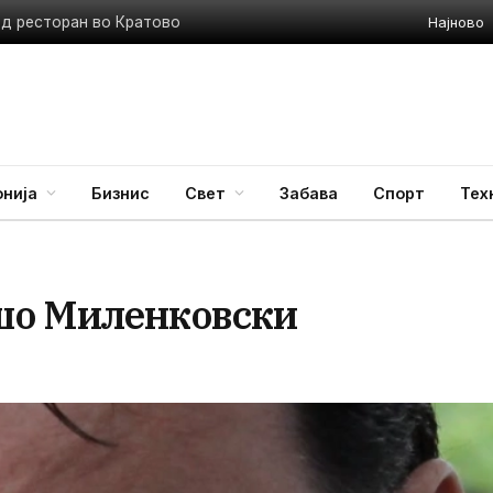
Најново
ед ресторан во Кратово
нија
Бизнис
Свет
Забава
Спорт
Тех
шо Миленковски