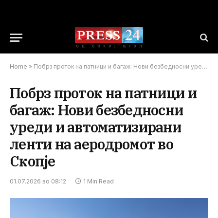
Home
»
Побрз проток на патници и багаж: Нови безбедносни уреди и автоматизирани ленти на аеродромот во Скопје
Побрз проток на патници и
багаж: Нови безбедносни
уреди и автоматизирани
ленти на аеродромот во
Скопје
01.07.2026 во 08:12
1 Min Read