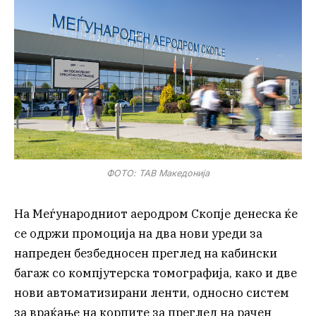
ФОТО: ТАВ Македонија
На Меѓународниот аеродром Скопје денеска ќе
се одржи промоција на два нови уреди за
напреден безбедносен преглед на кабински
багаж со компјутерска томографија, како и две
нови автоматизирани ленти, односно систем
за враќање на корпите за преглед на рачен