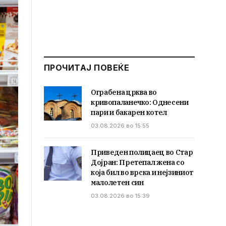
ПРОЧИТАЈ ПОВЕЌЕ
Ограбена црква во
кривопаланечко: Однесени
пари и бакарен котел
03.08.2026 во 15:55
Приведен полицаец во Стар
Дојран: Претепал жена со
која бил во врска и нејзиниот
малолетен син
03.08.2026 во 15:39