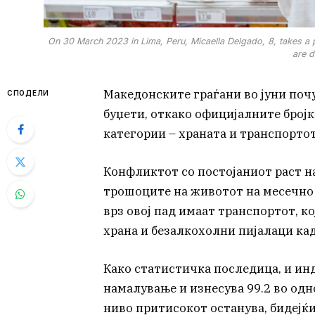
On 30 March 2023 in Lima, Peru, Micaella Delgado, 8, takes a 
are d
Македонските граѓани во јуни поч
СПОДЕЛИ
буџети, откако официјалните број
категории – храната и транспортот
Конфликтот со постојаниот раст н
трошоците на животот на месечно н
врз овој пад имаат транспортот, ко
храна и безалкохолни пијалаци кад
Како статистичка последица, и ин
намалување и изнесува 99.2 во одн
ниво притисокот останува, бидејќи