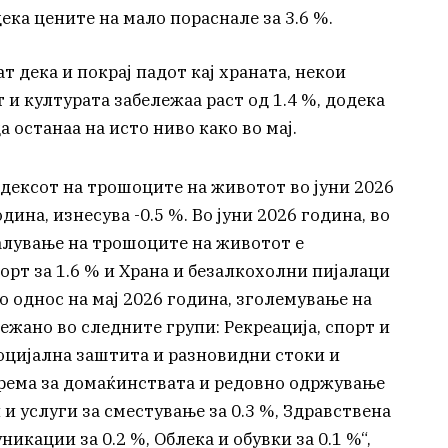
ека цените на мало пораснале за 3.6 %.
дека и покрај падот кај храната, некои
 и културата забележаа раст од 1.4 %, додека
а останаа на исто ниво како во мај.
дексот на трошоците на животот во јуни 2026
дина, изнесува -0.5 %. Во јуни 2026 година, во
малување на трошоците на животот е
орт за 1.6 % и Храна и безалкохолни пијалаци
 во однос на мај 2026 година, зголемување на
ежано во следните групи: Рекреација, спорт и
 социјална заштита и разновидни стоки и
опрема за домаќинствата и редовно одржување
и услуги за сместување за 0.3 %, Здравствена
кации за 0.2 %, Облека и обувки за 0.1 %“,