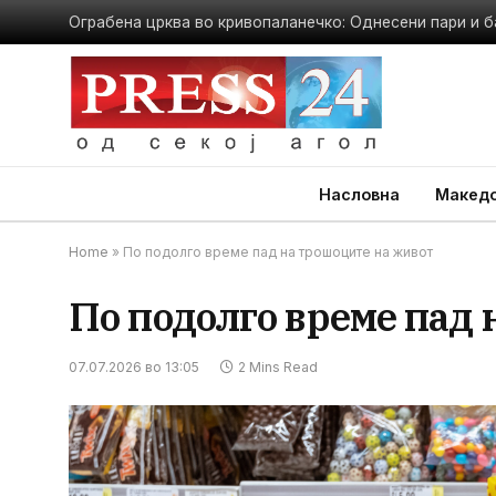
Ограбена црква во кривопаланечко: Однесени пари и б
Насловна
Македо
Home
»
По подолго време пад на трошоците на живот
По подолго време пад 
07.07.2026 во 13:05
2 Mins Read