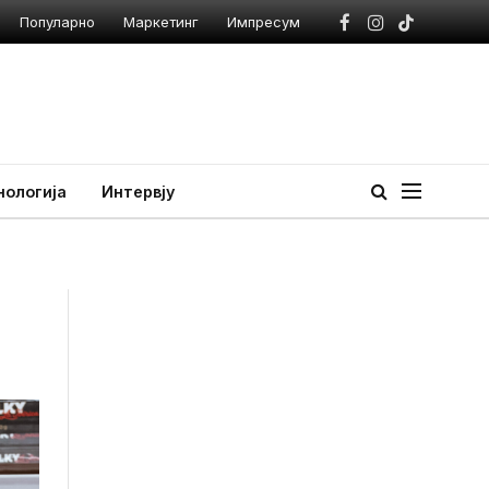
Популарно
Маркетинг
Импресум
Facebook
Instagram
TikTok
нологија
Интервју