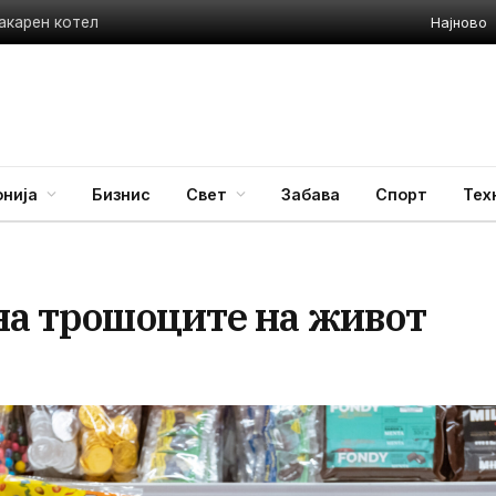
Најново
акарен котел
нија
Бизнис
Свет
Забава
Спорт
Тех
на трошоците на живот