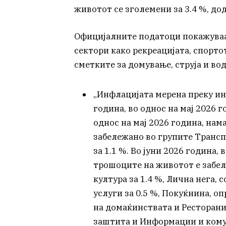
животот се зголемени за 3.4 %, дод
Официјалните податоци покажуваат 
сектори како рекреацијата, спортот
сметките за домување, струја и вод
„Инфлацијата мерена преку ин
година, во однос на мај 2026 го
однос на мај 2026 година, на
забележано во групите Трансп
за 1.1 %. Во јуни 2026 година,
трошоците на животот е забел
култура за 1.4 %, Лична нега,
услуги за 0.5 %, Покуќнина, 
на домаќинствата и Ресторани 
заштита и Информации и комуни