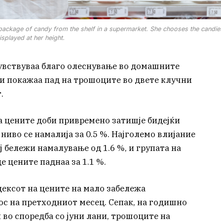
package of candy from the shelf in a supermarket. She chooses the candies
isplayed at her height.
увствуваа благо олеснување во домашните
ки покажаа пад на трошоците во двете клучни
.
а цените доби привремено затишје бидејќи
иво се намалија за 0.5 %. Најголемо влијание
ј бележи намалување од 1.6 %, и групата на
е цените паднаа за 1.1 %.
дексот на цените на мало забележа
ос на претходниот месец. Сепак, на годишно
 во споредба со јуни лани, трошоците на