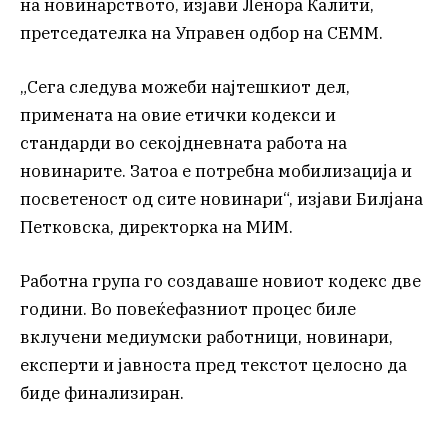
на новинарството, изјави Ленора Калити,
претседателка на Управен одбор на СЕММ.
„Сега следува можеби најтешкиот дел,
примената на овие етички кодекси и
стандарди во секојдневната работа на
новинарите. Затоа е потребна мобилизација и
посветеност од сите новинари“, изјави Билјана
Петковска, директорка на МИМ.
Работна група го создаваше новиот кодекс две
години. Во повеќефазниот процес биле
вклучени медиумски работници, новинари,
експерти и јавноста пред текстот целосно да
биде финализиран.