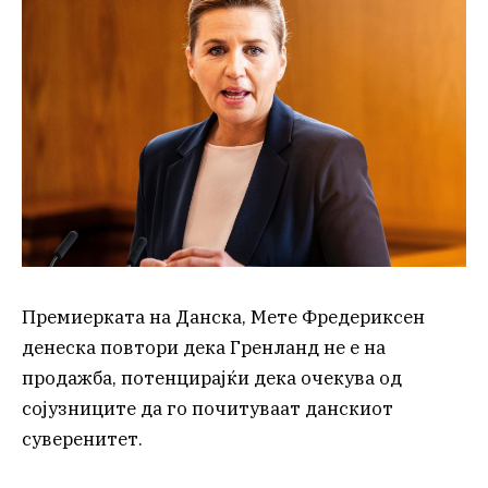
Премиерката на Данска, Мете Фредериксен
денеска повтори дека Гренланд не е на
продажба, потенцирајќи дека очекува од
сојузниците да го почитуваат данскиот
суверенитет.