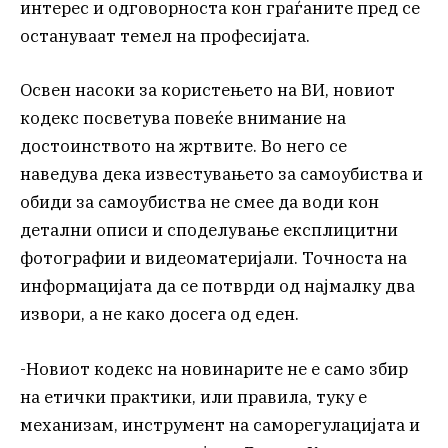
интерес и одговорноста кон граѓаните пред се
остануваат темел на професијата.
Освен насоки за користењето на ВИ, новиот
кодекс посветува повеќе внимание на
достоинството на жртвите. Во него се
наведува дека известувањето за самоубиства и
обиди за самоубиства не смее да води кон
детални описи и споделување експлицитни
фотографии и видеоматеријали. Точноста на
информацијата да се потврди од најмалку два
извори, а не како досега од еден.
-Новиот кодекс на новинарите не е само збир
на етички практики, или правила, туку е
механизам, инструмент на саморегулацијата и