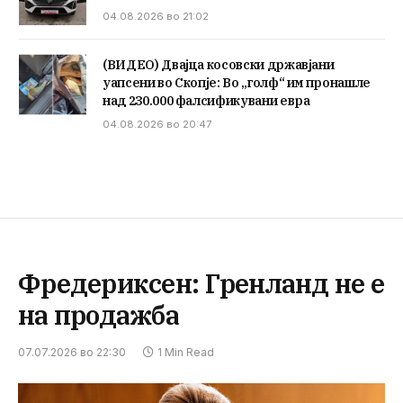
04.08.2026 во 21:02
(ВИДЕО) Двајца косовски државјани
уапсени во Скопје: Во „голф“ им пронашле
над 230.000 фалсификувани евра
04.08.2026 во 20:47
Фредериксен: Гренланд не е
на продажба
07.07.2026 во 22:30
1 Min Read