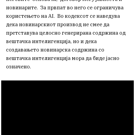
новинарите. За првпат во него се ограничува
користењето на AI. Во кодексот се наведува
дека новинарскиот производ не смее да
претставува целосно генерирана содржина од
вештачка интелигенција, но и дека
создавањето новинарска содржина со
вештачка интелигенција мора да биде јасно
означено.