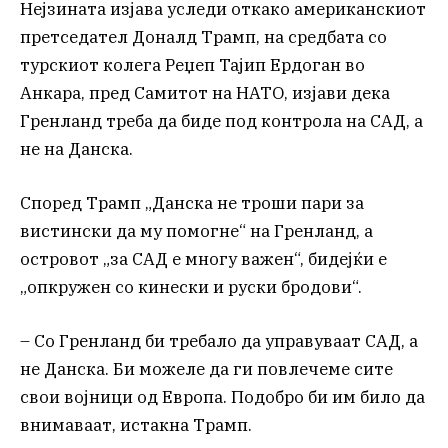
Нејзината изјава уследи откако американскиот
претседател Доналд Трамп, на средбата со
турскиот колега Реџеп Тајип Ердоган во
Анкара, пред Самитот на НАТО, изјави дека
Гренланд треба да биде под контрола на САД, а
не на Данска.
Според Трамп „Данска не троши пари за
вистински да му помогне“ на Гренланд, а
островот „за САД е многу важен“, бидејќи е
„опкружен со кинески и руски бродови“.
– Со Гренланд би требало да управуваат САД, а
не Данска. Би можеле да ги повлечеме сите
свои војници од Европа. Подобро би им било да
внимаваат, истакна Трамп.