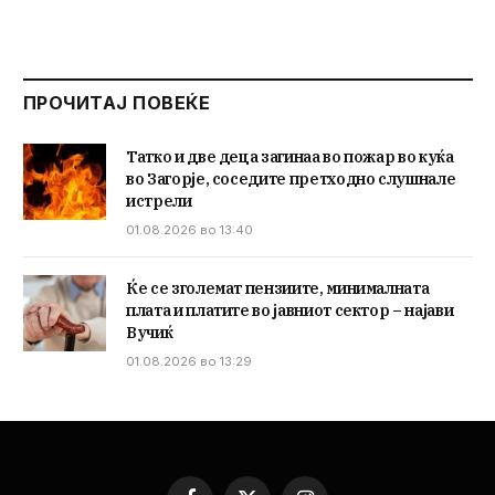
ПРОЧИТАЈ ПОВЕЌЕ
Татко и две деца загинаа во пожар во куќа
во Загорје, соседите претходно слушнале
истрели
01.08.2026 во 13:40
Ќе се зголемат пензиите, минималната
плата и платите во јавниот сектор – најави
Вучиќ
01.08.2026 во 13:29