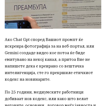
Ако Chat Gpt според Вашиот промпт ќе
искреира фотографија за на веб-портал, или
Gemini создаде видео кое потоа ќе биде
емитувано на некој канал, а притоа Вие не
напишете дека е креирано со вештачка
интелигенција, сте го прекршиле етичкиот
кодекс на новинарите.
По 25 години, медиумските работници
добиваат нов кодекс, или како што велат
неговите основачи, договор меѓу јавноста и