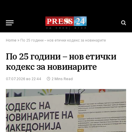
Home
»
По 25 години – нов етички кодекс за новинарите
По 25 години – нов етички
кодекс за новинарите
07.07.2026 во 22:44
2 Mins Read