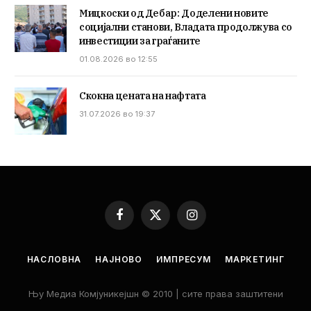
Мицкоски од Дебар: Доделени новите
социјални станови, Владата продолжува со
инвестиции за граѓаните
01.08.2026 во 12:55
Скокна цената на нафтата
31.07.2026 во 19:37
Facebook
X
Instagram
(Twitter)
НАСЛОВНА
НАЈНОВО
ИМПРЕСУМ
МАРКЕТИНГ
Њу Медиа Комјуникејшн © 2010 | сите права заштитени