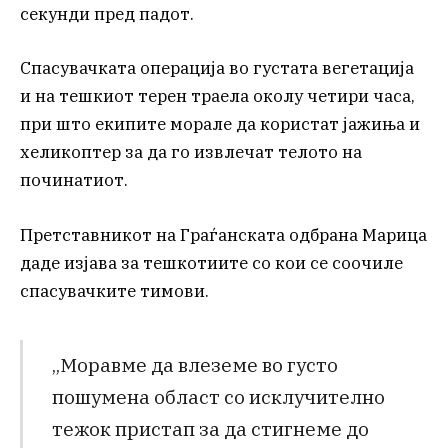
секунди пред падот.
Спасувачката операција во густата вегетација
и на тешкиот терен траела околу четири часа,
при што екипите морале да користат јажиња и
хеликоптер за да го извлечат телото на
починатиот.
Претставникот на Граѓанската одбрана Марица
даде изјава за тешкотиите со кои се соочиле
спасувачките тимови.
„Моравме да влеземе во густо
пошумена област со исклучително
тежок пристап за да стигнеме до