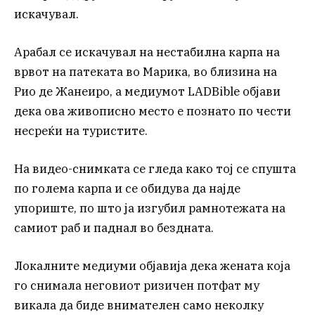
искачувал.
Арабал се искачувал на нестабилна карпа на
врвот на патеката во Марика, во близина на
Рио де Жанеиро, а медиумот LADBible објави
дека ова живописно место е познато по чести
несреќи на туристите.
На видео-снимката се гледа како тој се спушта
по голема карпа и се обидува да најде
упориште, по што ја изгубил рамнотежата на
самиот раб и паднал во бездната.
Локалните медиуми објавија дека жената која
го снимала неговиот ризичен потфат му
викала да биде внимателен само неколку