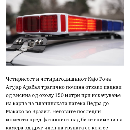
Четириесет и четиригодишниот Кајо Роча
Агујар Арабал трагично почина откако паднал
од висина од околу 150 метри при искачување
на карпа на планинската патека Педра до
Макако во Бразил. Неговите последни
моменти пред фаталниот пад биле снимени на
камера од друг член на групата со која се