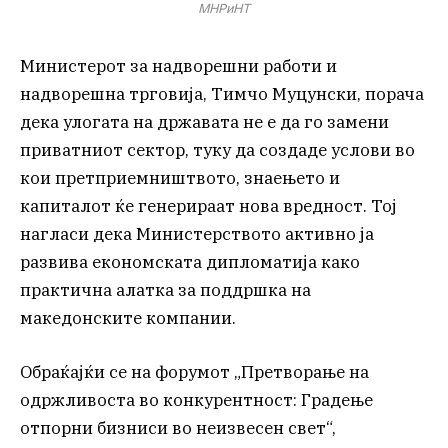
МНРиНТ
Министерот за надворешни работи и
надворешна трговија, Тимчо Муцунски, порача
дека улогата на државата не е да го замени
приватниот сектор, туку да создаде услови во
кои претприемништвото, знаењето и
капиталот ќе генерираат нова вредност. Тој
нагласи дека Министерството активно ја
развива економската дипломатија како
практична алатка за поддршка на
македонските компании.
Обраќајќи се на форумот „Претворање на
одржливоста во конкурентност: Градење
отпорни бизниси во неизвесен свет“,