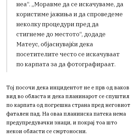
неа“. „Моравме да се искачуваме, да
користиме јажиња и да спроведеме
неколку процедури пред да
стигнеме до местото“, додаде
Матеус, објаснувајќи дека
посетителите често се искачуваат
по карпата за да фотографираат.
Тој посочи дека инцидентот не е прв од ваков
вид во областа и дека планинарот се спуштил
по карпата од погрешна страна пред неговиот
фатален пад. На оваа планинска патека нема
предупредувачки знаци, и покрај тоа што
некои области се смртоносни.