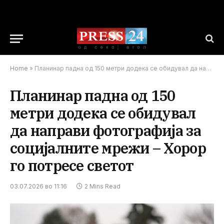
Home
»
Планинар падна од 150 метри додека се обидувал да направи фотографија за социјалните мрежи – Хорор го потресе светот
Планинар падна од 150
метри додека се обидувал
да направи фотографија за
социјалните мрежи – Хорор
го потресе светот
03.07.2026 во 11:16
2 Mins Read