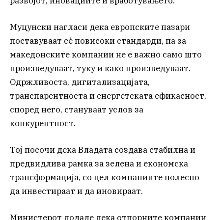
развојот, иновациите и вработувањето.
Муцунски нагласи дека европските пазари
поставуваат сè повисоки стандарди, па за
македонските компании не е важно само што
произведуваат, туку и како произведуваат.
Одржливоста, дигитализацијата,
транспарентноста и енергетската ефикасност,
според него, стануваат услов за
конкурентност.
Тој посочи дека Владата создава стабилна и
предвидлива рамка за зелена и економска
трансформација, со цел компаниите полесно
да инвестираат и да иновираат.
Министерот додаде дека отпорните компании