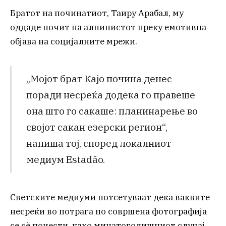
Братот на починатиот, Таиру Арабал, му
оддаде почит на алпинистот преку емотивна
објава на социјалните мрежи.
„Мојот брат Кајо почина денес
поради несреќа додека го правеше
она што го сакаше: планинарење во
својот сакан езерски регион“,
напиша тој, според локалниот
медиум Estadão.
Светските медиуми потсетуваат дека ваквите
несреќи во потрага по совршена фотографија
се сè почести, како минатогодишниот случај