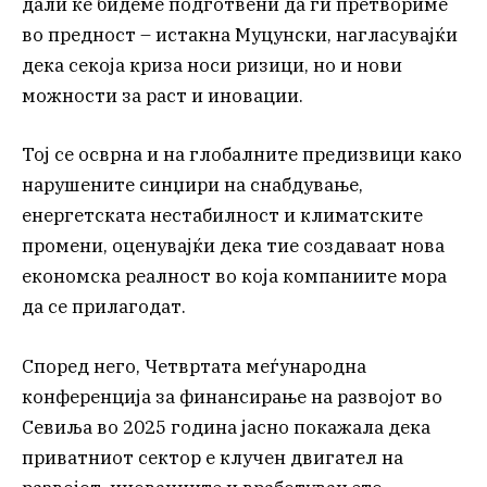
дали ќе бидеме подготвени да ги претвориме
во предност – истакна Муцунски, нагласувајќи
дека секоја криза носи ризици, но и нови
можности за раст и иновации.
Тој се осврна и на глобалните предизвици како
нарушените синџири на снабдување,
енергетската нестабилност и климатските
промени, оценувајќи дека тие создаваат нова
економска реалност во која компаниите мора
да се прилагодат.
Според него, Четвртата меѓународна
конференција за финансирање на развојот во
Севиља во 2025 година јасно покажала дека
приватниот сектор е клучен двигател на