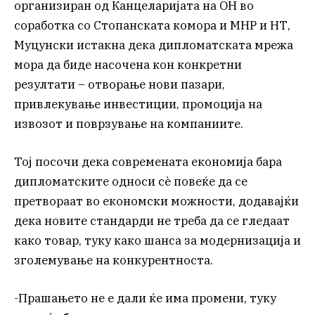
организиран од Канцеларијата на ОН во
соработка со Стопанската комора и МНР и НТ,
Муцунски истакна дека дипломатската мрежа
мора да биде насочена кон конкретни
резултати – отворање нови пазари,
привлекување инвестиции, промоција на
извозот и поврзување на компаниите.
Тој посочи дека современата економија бара
дипломатските односи сè повеќе да се
претвораат во економски можности, додавајќи
дека новите стандарди не треба да се гледаат
како товар, туку како шанса за модернизација и
зголемување на конкурентноста.
-Прашањето не е дали ќе има промени, туку