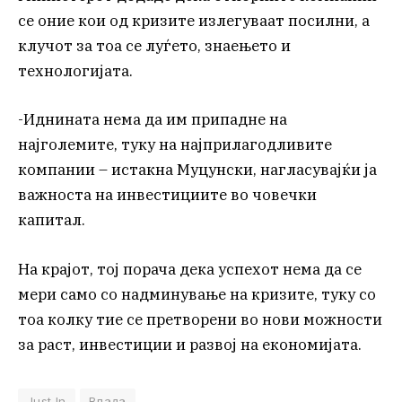
се оние кои од кризите излегуваат посилни, а
клучот за тоа се луѓето, знаењето и
технологијата.
-Иднината нема да им припадне на
најголемите, туку на најприлагодливите
компании – истакна Муцунски, нагласувајќи ја
важноста на инвестициите во човечки
капитал.
На крајот, тој порача дека успехот нема да се
мери само со надминување на кризите, туку со
тоа колку тие се претворени во нови можности
за раст, инвестиции и развој на економијата.
Just In
Влада