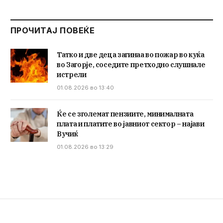
ПРОЧИТАЈ ПОВЕЌЕ
Татко и две деца загинаа во пожар во куќа
во Загорје, соседите претходно слушнале
истрели
01.08.2026 во 13:40
Ќе се зголемат пензиите, минималната
плата и платите во јавниот сектор – најави
Вучиќ
01.08.2026 во 13:29