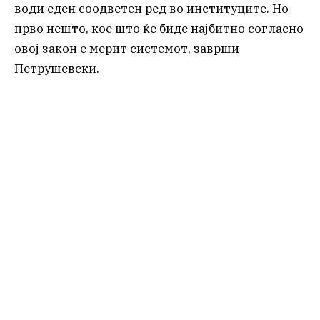
води еден соодветен ред во институците. Но
прво нешто, кое што ќе биде најбитно согласно
овој закон е мерит системот, заврши
Петрушевски.