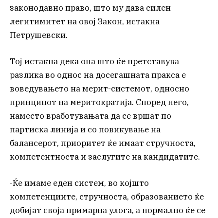
законодавно право, што му дава силен
легитимитет на овој Закон, истакна
Петрушевски.
Тој истакна дека она што ќе претставува
разлика во однос на досегашната пракса е
воведувањето на мерит-системот, односно
принципот на меритократија. Според него,
наместо вработувањата да се вршат по
партиска линија и со повикување на
балансерот, приоритет ќе имаат стручноста,
компетентноста и заслугите на кандидатите.
-Ќе имаме еден систем, во којшто
компетенциите, стручноста, образованието ќе
добијат своја примарна улога, а нормално ќе се