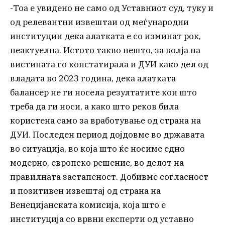
-Тоа е увидено не само од Уставниот суд, туку и
од релевантни извештаи од меѓународни
институции дека алатката е со изминат рок,
неактуелна. Истото такво нешто, за волја на
вистината го констатирала и ДУИ како дел од
владата во 2023 година, дека алатката
балансер не ги носела резултатите кои што
треба да ги носи, а како што реков била
користена само за вработување од страна на
ДУИ. Последен период дојдовме во државата
во ситуација, во која што ќе носиме едно
модерно, европско решение, во делот на
правилната застапеност. Добивме согласност
и позитивен извештај од страна на
Венецијанската комисија, која што е
институција со врвни експерти од уставно