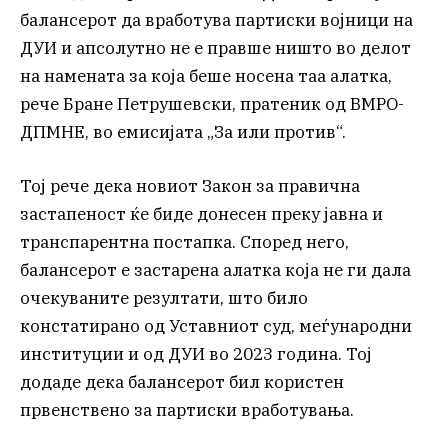
балансерот да вработува партиски војници на
ДУИ и апсолутно не е правше ништо во делот
на намената за која беше носена таа алатка,
рече Бране Петрушевски, пратеник од ВМРО-
ДПМНЕ, во емисијата „За или против“.
Тој рече дека новиот Закон за правична
застапеност ќе биде донесен преку јавна и
транспарентна постапка. Според него,
балансерот е застарена алатка која не ги дала
очекуваните резултати, што било
констатирано од Уставниот суд, меѓународни
институции и од ДУИ во 2023 година. Тој
додаде дека балансерот бил користен
првенствено за партиски вработувања.