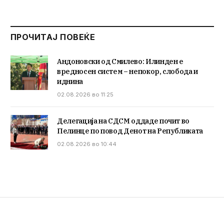
ПРОЧИТАЈ ПОВЕЌЕ
Андоновски од Смилево: Илинден е
вредносен систем – непокор, слобода и
иднина
02.08.2026 во 11:25
Делегација на СДСМ оддаде почит во
Пелинце по повод Денот на Републиката
02.08.2026 во 10:44