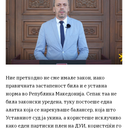
Ние претходно не сме имале закон, иако
правичната застапеност била и е уставна
норма во Република Македонија. Сепак таа не
била законски уредена, туку постоеше една
алатка која се нарекуваше балансер, која што
Уставниот суд ја укина, а користеше исклучиво
како еден партиски плен на ДУИ, користејќи го