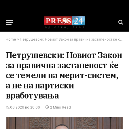
Home
»
Петрушевски: Новиот Закон за правична застапеност ќе се темели на мерит-систем, а не на партиски вработувања
Петрушевски: Новиот Закон
за правична застапеност ќе
се темели на мерит-систем,
а не на партиски
вработувања
15.06.2026 во 20:06
2 Mins Read